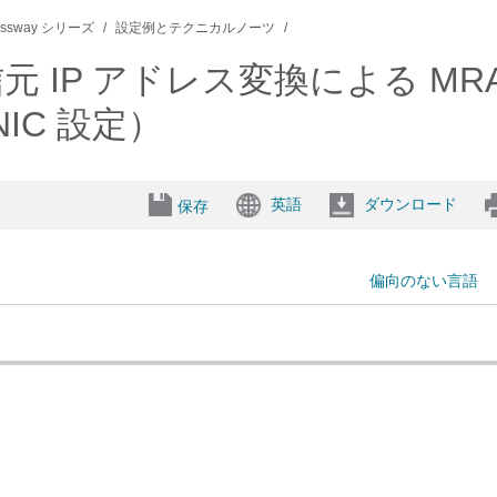
ressway シリーズ
設定例とテクニカルノーツ
元 IP アドレス変換による M
IC 設定）
英語
ダウンロード
保存
偏向のない言語