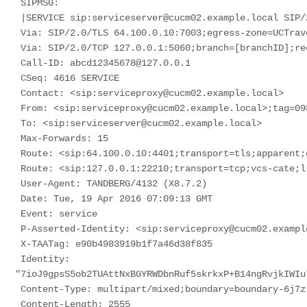
 SIPMSG:

 |SERVICE sip:serviceserver@cucm02.example.local SIP/2.0

 Via: SIP/2.0/TLS 64.100.0.10:7003;egress-zone=UCTraversal;branch=[branchID];proxy-call-id=[callid];rport

 Via: SIP/2.0/TCP 127.0.0.1:5060;branch=[branchID];received=127.0.0.1;rport=25063;ingress-zone=DefaultZone

 Call-ID: abcd12345678@127.0.0.1

 CSeq: 4616 SERVICE

 Contact: <sip:serviceproxy@cucm02.example.local>

 From: <sip:serviceproxy@cucm02.example.local>;tag=0987654321aaaa

 To: <sip:serviceserver@cucm02.example.local>

 Max-Forwards: 15

 Route: <sip:64.100.0.10:4401;transport=tls;apparent;ds;lr>

 Route: <sip:127.0.0.1:22210;transport=tcp;vcs-cate;lr>

 User-Agent: TANDBERG/4132 (X8.7.2)

 Date: Tue, 19 Apr 2016 07:09:13 GMT

 Event: service

 P-Asserted-Identity: <sip:serviceproxy@cucm02.example.local>

 X-TAATag: e90b4983919b1f7a46d38f835

 Identity: 
"7ioJ9gpsS5ob2TUAttNxBGYRWDbnRuf5skrkxP+B14ngRvjkIWIu
 Content-Type: multipart/mixed;boundary=boundary-6j7zrmj35ifsu3efg5ga603hnz1nbf

 Content-Length: 2555
