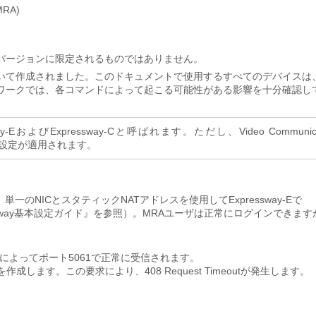
RA)
バージョンに限定されるものではありません。
いて作成されました。このドキュメントで使用するすべてのデバイスは
ワークでは、各コマンドによって起こる可能性がある影響を十分確認し
EおよびExpressway-Cと呼ばれます。ただし、Video Communica
にも同じ設定が適用されます。
のNICとスタティックNATアドレスを使用してExpressway-Eで
essway基本設定ガイド』を参照）。MRAユーザは正常にログインできます
ay-Eによってポート5061で正常に受信されます。
ッセージを作成します。この要求により、408 Request Timeoutが発生します。