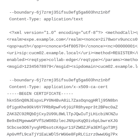
 --boundary-6j7zrmj35ifsu3efg5ga603hnz1nbf

 Content-Type: application/text

 <?xml version="1.0" encoding="utf-8"?> <methodCall><params><username>john.smith</username>
<realm>expe.example.com</realm><nonce>2i78worv9unccs6
<qop>auth</qop><cnonce>54f80570</cnonce><nc>00000001<
<uri>sip:cucm02.example.local</uri><method>REGISTER</
enabled><reqtype>collab-edge</reqtype></params><metho
<msgid>12345678979</msgid><sipdomain>cucm02.example.l
 --boundary-6j7zrmj35ifsu3efg5ga603hnz1nbf

 Content-Type: application/x-x509-ca-cert

-----BEGIN CERTIFICATE-----

hknS5nQ8NJEspxLPY0N4BvA8iL7ZasOqnqgHRlj95N8bn

OfigoKhe90kV6Y7PRbRpwFv6jGiFR8hyepr3t2BPec0aZ

ZAK3ZC92RQbDjCxy2U99L8WLlTpJQwIuTjLHicbiNCNZu

Be9xEMgewwGFVfSzW08DzlecJNXpsKqQ0ivbpLbwreXJG

SCbcse3O67yvghMDsotcK4gur11FZWOZJFa3EMlgoT3Mj

ApGvMfL9caTjY1EaLWDl5rWGGe8FpRLCizrz0wwUGg7Px
