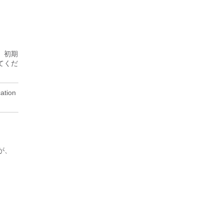
、初期
てくだ
tion
が、