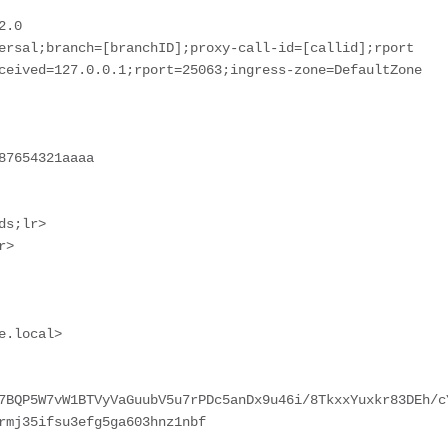
7BQP5W7vW1BTVyVaGuubV5u7rPDc5anDx9u46i/8TkxxYuxkr83DEh/c