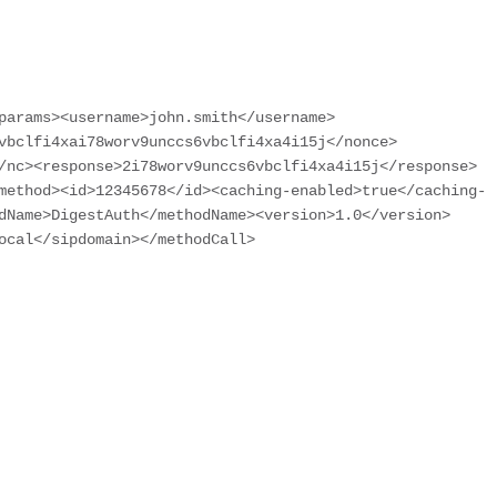
vbclfi4xai78worv9unccs6vbclfi4xa4i15j</nonce>
/nc><response>2i78worv9unccs6vbclfi4xa4i15j</response>
method><id>12345678</id><caching-enabled>true</caching-
dName>DigestAuth</methodName><version>1.0</version>
ocal</sipdomain></methodCall>
