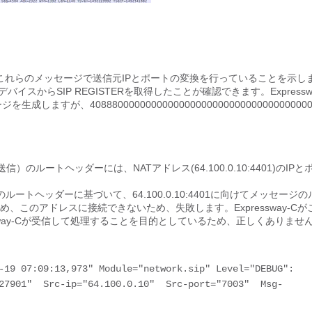
ォールが、これらのメッセージで送信元IPとポートの変換を行っていることを示し
バイスからSIP REGISTERを取得したことが確認できます。Expresswa
生成しますが、4088800000000000000000000000000000000000
-Cに送信）のルートヘッダーには、NATアドレス(64.100.0.10:4401)のIP
はそのルートヘッダーに基づいて、64.100.0.10:4401に向けてメッセージ
ため、このアドレスに接続できないため、失敗します。Expressway-Cが
essway-Cが受信して処理することを目的としているため、正しくありませ
19 07:09:13,973" Module="network.sip" Level="DEBUG":  
27901"  Src-ip="64.100.0.10"  Src-port="7003"  Msg-