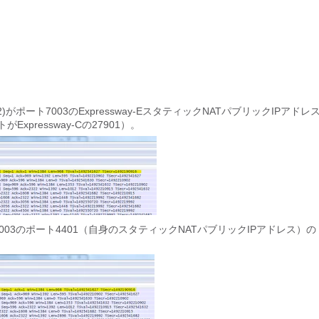
30.2)がポート7003のExpressway-EスタティックNATパブリックIPアドレ
xpressway-Cの27901）。
ート7003のポート4401（自身のスタティックNATパブリックIPアドレス）の