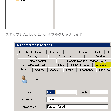
ステップ3:[Attribute Editor]タブを
クリック
します。