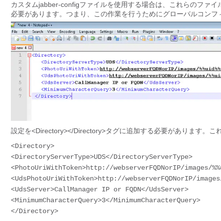
カスタムjabber-configファイルを使用する場合は、これら
必要があります。つまり、この作業を行うためにグローバルコンフ
設定を<Directory></Directory>タグに追加する必要が
<Directory>

<DirectoryServerType>UDS</DirectoryServerType>

<PhotoUriWithToken>http://webserverFQDNorIP/images/%%
<UdsPhotoUriWithToken>http://webserverFQDNorIP/images
<UdsServer>CallManager IP or FQDN</UdsServer>

<MinimumCharacterQuery>3</MinimumCharacterQuery>

</Directory>