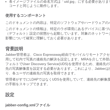
各イメージファイルの命名方式は「uid.jpg」にする必要がありま
コードと同じように動作します。
使用するコンポーネント
このドキュメントの内容は、特定のソフトウェアやハードウェアの
このドキュメントの情報は、特定のラボ環境にあるデバイスに基づ
（デフォルト）設定の状態から起動しています。対象のネットワー
影響について確実に理解しておく必要があります。
背景説明
Jabber管理者は、Cisco Expressway経由でモバイルリモートアクセス(MRA)
用して社内で写真の連絡先の解決を設定します。MRAを介して外部
フォルトでUser Discovery Service(UDS)を使用する
先の写真解像度を設定する必要があります。これにより、Jabber
り、各ユーザの連絡先の写真を取得できます。
管理者がすでにLDAPではなくUDSを使用していて、連絡先の解像度
の手順をスキップできます。
設定
jabber-config.xmlファイル