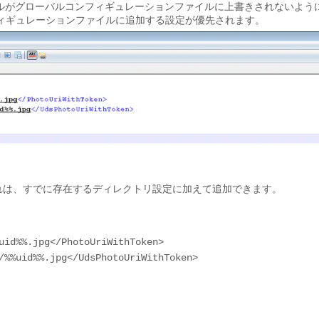
のファイルがグローバルコンフィギュレーションファイルに上書きされないよう
ィギュレーションファイルに追加する設定が優先されます。
あります。これは、すでに存在するディレクトリ設定に加えて追加できます。
uid%%.jpg</PhotoUriWithToken>

/%%uid%%.jpg</UdsPhotoUriWithToken>
