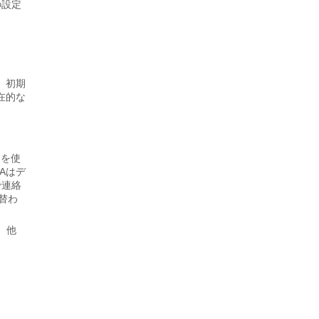
の設定
、初期
在的な
P)を使
Aはデ
で連絡
替わ
、他