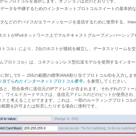
からプ
ロトコルを選択します。オプションは次のとおりです。
ク間でデータを中継するためのインターネットプロトコルスイートの基本的
ol(ICMP)は、ルータなどのデバイスがエラーメッセージを送信するために使用する、Inter
ocol(IGMP)は、ホストがIPv4ネットワーク上でマルチキャストグループメンバーシッ
l（TCP；伝送制御プロトコル）により、2台のホストが接続を確立し、データストリームを
；ユーザデータグラムプロトコル）は、コネクションレス型伝送モデルを使用するインタ
コルに対して0 ～ 255の範囲の標準IANA割り当てプロトコルIDを入力しま
り当てられたインターネットプロトコル番号
』を参照してください。
ると、照合条件に送信元のIPアドレスが含まれます。それぞれのフィー
す。ワイルドカードマスクは、送信元アドレスのどのビットが使用され
スクと考えることができます。これは、一部のルーティングプロトコル
の範囲を許可または拒否したりする場合に便利です。