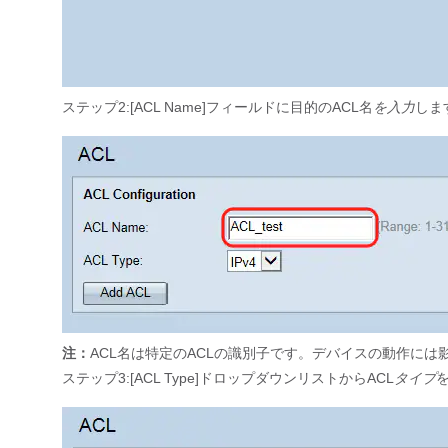
ステップ2:[ACL Name]フィールドに目的のACL名
を入力
しま
注：
ACL名は特定のACLの識別子です。デバイスの動作には
ステップ3:[ACL Type]ドロップダウンリストからACL
タイプ