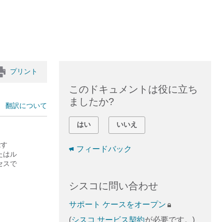
プリント
このドキュメントは役に立ち
ましたか?
翻訳について
はい
いいえ
能す
フィードバック
たはル
セスで
シスコに問い合わせ
サポート ケースをオープン
(
シスコ サービス契約
が必要です。)