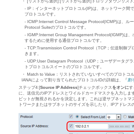
・ [リストから選択]:[リストから選択]ドロップダ
ウンリスト
- IP：インターネットプロトコル(IP)は、ネットワー
プロトコルです。
- ICMP:Internet Control Message Protoc
Protocol Suiteのプロトコルです。
- IGMP:Internet Group Management Prot
するために使用する通信プロトコルです。
- TCP:Transmission Control Protoco
きます。
- UDP:User Datagram Protocol（UDP
トプロトコルスイートのプロトコルです。
・ Match to Value：リストされていないすべてのプロト
IANAによって割り当てられたプロトコルIDの詳細は、『
割
ステップ4:[
Source IP Address
]チェックボックス
をオンに
す
に、送信元のIPアドレスとワイルドカードマスクを入力しま
ビットが無視されるかを決定します。これは逆サブネットマ
トワークまたはサブネットのサイズを示したり、IPアドレス