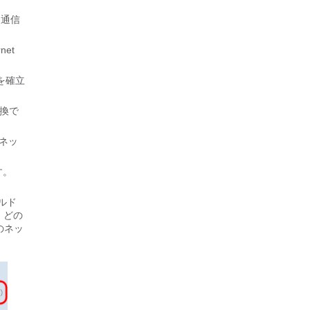
な通信
net
プを確立
交換で
ーネッ
す。
ルド
、どの
のネッ