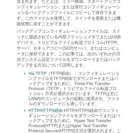
含まれます。たとえば、ミラー構成、スタートアップコ
ンフィギュレーション、または実行コンフィギュレーシ
ョンをバックアップファイルにコピーして保存できま
す。このファイルを使用して、スイッチを更新または機
能状態に戻すことができます。
バックアップコンフィギュレーションファイルは、スイ
ッチに接続されている内部フラッシュメモリまたはUSB
デバイス、トリビアルファイル転送プロトコル(TFTP)
サーバ、セキュアコピー(SCP)サーバ、またはコンピュ
ータに保存できます。この記事では、次のいずれかの方
法でシステム設定ファイルをダウンロードまたはバック
アップする方法について説明します。
Via TFTP
（TFTP経由）：コンフィギュレーショ
ンファイルをTFTP経由でダウンロードまたはバ
ックアップするために、Trivial File Transfer
Protocol（TFTP；トリビアルファイル転送プロ
トコル）方式が選択されています。TFTPは主に
LAN内のコンピュータの起動に使用され、ファイ
ルのダウンロードにも適しています。
HTTP/HTTPS経由
:HTTP/HTTPS経由でコンフィ
ギュレーションファイルをダウンロードまたはバ
ックアップするために、Hyper Text Transfer
Protocol(HTTP)またはHyper Text Transfer
Protocol Secure(HTTPS)方式が選択されます。こ