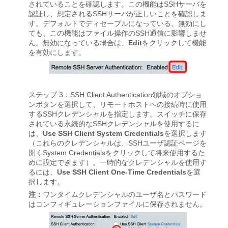
されていることを確認します。この機能はSSHサーバを
認証し、想定されるSSHサーバが正しいことを確認しま
す。デフォルトでディセーブルになっている。無効にし
ても、この機能はファイル操作のSSH通信に影響しませ
ん。無効になっている場合は、
Edit
をクリックして機能
を有効にします。
ステップ 3：SSH Client Authentication領域のオプショ
ンボタンを選択して、リモートホストへの接続時に使用
するSSHクレデンシャルを指定します。スイッチに保存
されている永続的なSSHクレデンシャルを使用するに
は、
Use SSH Client System Credentials
を選択します
（これらのクレデンシャルは、SSHユーザ認証ページを
開くSystem Credentialsをクリックして将来使用するた
めに設定できます）。一時的なクレデンシャルを使用す
るには、
Use SSH Client One-Time Credentials
を選
択します。
注：
ワンタイムクレデンシャルのユーザ名とパスワード
はコンフィギュレーションファイルに保存されません。