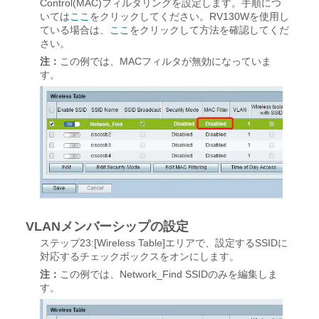
Control(MAC)フィルタリングを設定します。手順につ
いては
ここ
をクリックしてください。RV130Wを使用し
ている場合は、
ここ
をクリックして方法を確認してくだ
さい。
注：
この例では、MACフィルタが無効になっていま
す。
VLANメンバーシップの設定
ステップ23:[Wireless Table]エリアで、設定するSSIDに
対応するチェックボックスをオンにします。
注：
この例では、Network_Find SSIDのみを編集しま
す。