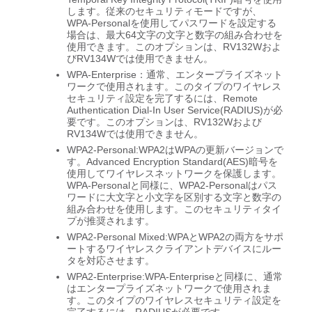
します。従来のセキュリティモードですが、
WPA-Personalを使用してパスワードを設定する
場合は、最大64文字の文字と数字の組み合わせを
使用できます。このオプションは、RV132Wおよ
びRV134Wでは使用できません。
WPA-Enterprise：通常、エンタープライズネット
ワークで使用されます。このタイプのワイヤレス
セキュリティ設定を完了するには、Remote
Authentication Dial-In User Service(RADIUS)が必
要です。このオプションは、RV132Wおよび
RV134Wでは使用できません。
WPA2-Personal:WPA2はWPAの更新バージョンで
す。Advanced Encryption Standard(AES)暗号を
使用してワイヤレスネットワークを保護します。
WPA-Personalと同様に、WPA2-Personalはパス
ワードに大文字と小文字を区別する文字と数字の
組み合わせを使用します。このセキュリティタイ
プが推奨されます。
WPA2-Personal Mixed:WPAとWPA2の両方をサポ
ートするワイヤレスクライアントデバイスにルー
タを対応させます。
WPA2-Enterprise:WPA-Enterpriseと同様に、通常
はエンタープライズネットワークで使用されま
す。このタイプのワイヤレスセキュリティ設定を