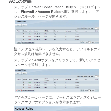
ACLの定義
ステップ 1：Web Configuration Utilityページにログイン
し、
Firewall > Access Rules
の順に選択します。「
ア
クセスルール
」ページが開きます。
注：
アクセス規則
ページを入力すると、デフォルトのア
クセス規則は編集できません。
ステップ 2：
Add
ボタンをクリックして、新しいアクセ
スルールを追加します。
アクセスルール
ページに、
サービスエリア
と
スケジュー
リングエリア
のオプションが表示されます。