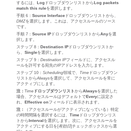
するには、
Log
ドロップダウンリストから
Log packets
match this rule
を選択します。
手順 6：
Source Interface
ドロップダウンリストから、
DMZ
を選択します。これは、アクセスルールのソース
です。
手順 7：
Source IP
ドロップダウンリストから
Any
を選
択します。
ステップ 8：
Destination IP
ドロップダウンリストか
ら、
Single
を選択します。
ステップ 9：
Destination IP
フィールドに、アクセスル
ールを許可する宛先のIPアドレスを入力します。
ステップ 10：
Scheduling
領域で、
Time
ドロップダウン
リストから
Always
を選択して、アクセスルールを常に
アクティブにします。
注：
Time
ドロップダウンリスト
から
Always
を選択した
場合、アクセスルールはデフォルトで
Every
に設定さ
れ、
Effective on
フィールドに表示されます。
注：
（アクセスルールがアクティブになっている）特定
の時間間隔を選択するには、
Time
ドロップダウンリス
トから
Interval
を選択します。次に、アクセスルールを
アクティブにする日を[
有効日
]チェックボックスから選