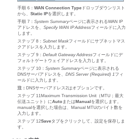
手順 6：
WAN Connection Type
ドロップダウンリスト
から、
Static IP
を選択します。
手順 7：
System Summary
ページに表示されるWAN IP
アドレスを、
Specify WAN IP Address
フィールドに入力
します。
ステップ 8：
Subnet Mask
フィールドにサブネットマス
クアドレスを入力します。
ステップ 9：
Default Gateway Address
フィールドにデ
フォルトゲートウェイアドレスを入力します。
ステップ 10：
System Summary
ページに表示される
DNSサーバアドレスを、
DNS Server (Required) 1
フィ
ールドに入力します。
注：
DNSサーバアドレス2はオプションです。
ステップ 11Maximum Transmission Unit（MTU；最大
伝送ユニット）に
Auto
または
Manual
を選択します。
manualを選択した場合は、Manual MTUのバイト数を
入力します。
ステップ 12
Save
タブをクリックして、設定を保存しま
す。