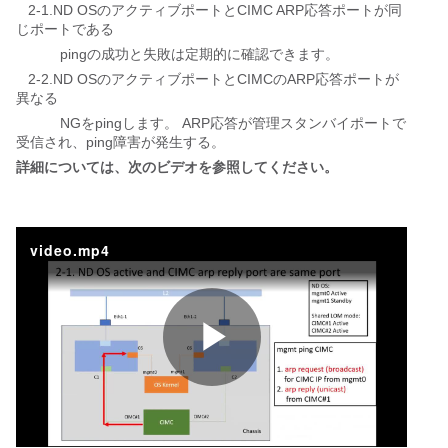
   2-1.ND OSのアクティブポートとCIMC ARP応答ポートが同
じポートである
           pingの成功と失敗は定期的に確認できます。 
   2-2.ND OSのアクティブポートとCIMCのARP応答ポートが
異なる
           NGをpingします。 ARP応答が管理スタンバイポートで
受信され、ping障害が発生する。
詳細については、次のビデオを参照してください。
video.mp4
P