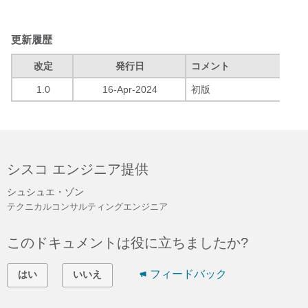
l
更新履歴
改定
発行日
コメント
a
1.0
16-Apr-2024
初版
y
シスコ エンジニア提供
シュシュエ・ゾン
テクニカルコンサルティングエンジニア
このドキュメントは役に立ちましたか?
フィードバック
はい
いいえ
V