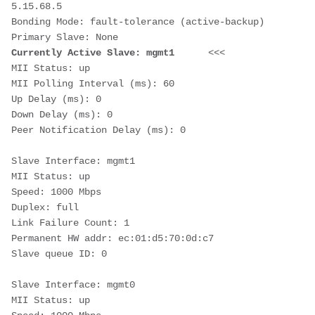
5.15.68.5
Bonding Mode: fault-tolerance (active-backup)
Primary Slave: None
Currently Active Slave: mgmt1
      <<<
MII Status: up
MII Polling Interval (ms): 60
Up Delay (ms): 0
Down Delay (ms): 0
Peer Notification Delay (ms): 0
Slave Interface: mgmt1
MII Status: up
Speed: 1000 Mbps
Duplex: full
Link Failure Count: 1
Permanent HW addr: ec:01:d5:70:0d:c7
Slave queue ID: 0
Slave Interface: mgmt0
MII Status: up