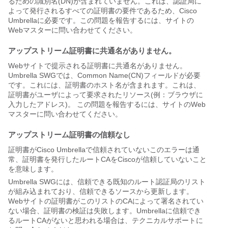
るための識別名(DN)が含まれていません。これは、認証局に
よって発行されるすべての証明書の要件であるため、Cisco
Umbrellaに必要です。この問題を報告するには、サイトの
Webマスターに問い合わせてください。
アップストリーム証明書に共通名がありません。
Webサイトで提示される証明書に共通名がありません。
Umbrella SWGでは、Common Name(CN)フィールドが必要
です。これには、証明書のホスト名が含まれます。これは、
証明書がユーザによって要求されたリソース(例：ブラウザに
入力したアドレス)。 この問題を報告するには、サイトのWeb
マスターに問い合わせてください。
アップストリーム証明書の信頼なし
証明書がCisco Umbrellaで信頼されていないこのエラーは通
常、証明書を発行したルートCAをCiscoが信頼していないこと
を意味します。
Umbrella SWGには、信頼できる既知のルート認証局のリスト
が組み込まれており、信頼できるソースから更新します。
Webサイトの証明書がこのリストのCAによって署名されてい
ない場合、証明書の検証は失敗します。Umbrellaに信頼でき
るルートCAがないと思われる場合は、テクニカルサポートに