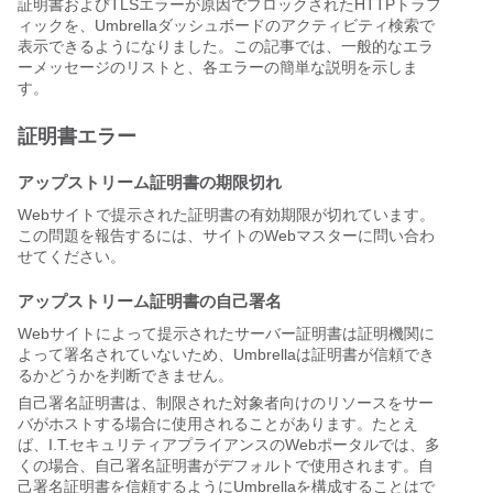
証明書およびTLSエラーが原因でブロックされたHTTPトラフ
ィックを、Umbrellaダッシュボードのアクティビティ検索で
表示できるようになりました。この記事では、一般的なエラ
ーメッセージのリストと、各エラーの簡単な説明を示しま
す。
証明書エラー
アップストリーム証明書の期限切れ
Webサイトで提示された証明書の有効期限が切れています。
この問題を報告するには、サイトのWebマスターに問い合わ
せてください。
アップストリーム証明書の自己署名
Webサイトによって提示されたサーバー証明書は証明機関に
よって署名されていないため、Umbrellaは証明書が信頼でき
るかどうかを判断できません。
自己署名証明書は、制限された対象者向けのリソースをサー
バがホストする場合に使用されることがあります。たとえ
ば、I.T.セキュリティアプライアンスのWebポータルでは、多
くの場合、自己署名証明書がデフォルトで使用されます。自
己署名証明書を信頼するようにUmbrellaを構成することはで