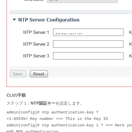
CLIの手順
ステップ 1：
NTP認証キー
を設定します。
admin(config)# ntp authentication-key ?
<1-65535> Key number >>> This is the Key ID
admin(config)# ntp authentication-key 1 ? >>> Here yo
md5 MD5 authentication