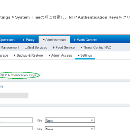
ttings > System Time
の順に移動し、
NTP Authentication Keys
をク