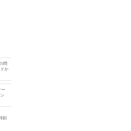
の問
ードか
サー
ーン
時刻