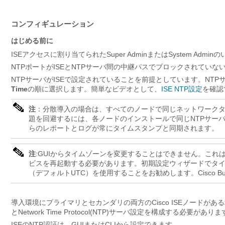
コンフィギュレーション
はじめる前に
ISEアクセスに割り当てられたSuper AdminまたはSystem Ad
NTPポートがISEとNTPサーバ間の中継パスでブロックされていな
NTPサーバがISEで設定されていることを前提としています。NTP
Time
の順に選択します。簡単なビデオとして、
ISE NTP設定
を確認
注
：分散導入の場合は、すべてのノードで同じネットワークタ
題を回避するには、各ノードのインストールで同じNTPサー
らのレポートとログが常にタイムスタンプと同期されます。
注
:GUIからタイムゾーンを変更することはできません。これは
ビスを再起動する必要があります。初期設定ウィザードでタ
（デフォルトUTC）を使用することをお勧めします。
Cisco B
導入環境にプライマリとセカンダリの両方のCisco ISEノードが
とNetwork Time Protocol(NTP)サーバ設定を構成する必要があり
ISEのNTP認証は、GUIまたはCLIから設定できます。