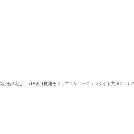
e(ISE)でNTP認証を設定し、NTP認証問題をトラブルシューティングする方法につ