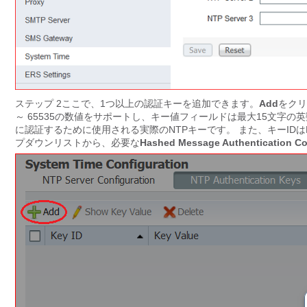
ステップ 2ここで、1つ以上の認証キーを追加できます。
Add
をクリ
～ 65535の数値をサポートし、キー値フィールドは最大15文字の
に認証するために使用される実際のNTPキーです。 また、キーID
プダウンリストから、必要な
Hashed Message Authentication 