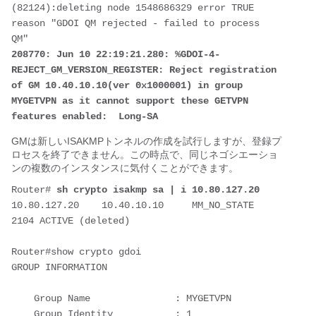
(82124):deleting node 1548686329 error TRUE 
reason "GDOI QM rejected - failed to process 
208770: Jun 10 22:19:21.280: %GDOI-4-
REJECT_GM_VERSION_REGISTER: Reject registration 
of GM 10.40.10.10(ver 0x1000001) in group 
MYGETVPN as it cannot support these GETVPN 
features enabled:  Long-SA
GMは新しいISAKMPトンネルの作成を試行しますが、登録プ
ロセスを終了できません。この時点で、同じネゴシエーショ
ンの複数のインスタンスに気付くことができます。
Router# 
sh crypto isakmp sa | i 10.80.127.20
10.80.127.20    10.40.10.10     MM_NO_STATE       
2104 ACTIVE (deleted)

Router#show crypto gdoi

GROUP INFORMATION

    Group Name               : MYGETVPN

    Group Identity           : 1
