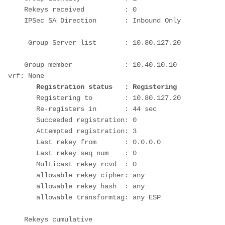
    Rekeys received          : 0

    IPSec SA Direction       : Inbound Only

     Group Server list       : 10.80.127.20

    Group member             : 10.40.10.10      
       Registration status   : Registering
       Registering to        : 10.80.127.20

       Re-registers in       : 44 sec

       Succeeded registration: 0

       Attempted registration: 3

       Last rekey from       : 0.0.0.0

       Last rekey seq num    : 0

       Multicast rekey rcvd  : 0

       allowable rekey cipher: any

       allowable rekey hash  : any

       allowable transformtag: any ESP

    Rekeys cumulative
