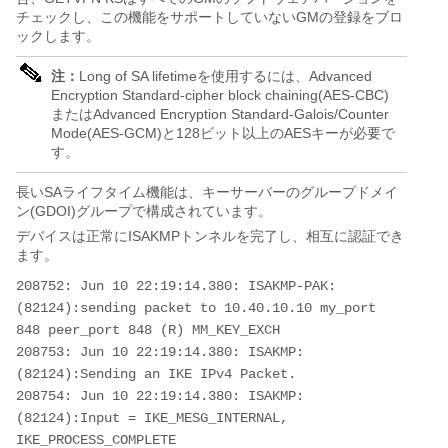
チェックし、この機能をサポートしていないGMの登録をブロ
ックします。
注：
Long of SA lifetimeを使用するには、Advanced
Encryption Standard-cipher block chaining(AES-CBC)
またはAdvanced Encryption Standard-Galois/Counter
Mode(AES-GCM)と128ビット以上のAESキーが必要で
す。
長いSAライフタイム機能は、キーサー
バーのグループドメイ
ン(GDOI)グループで構成されています。
デバイスは正常にISAKMPト
ンネル
を完了し、相互に認証でき
ます。
208752: Jun 10 22:19:14.380: ISAKMP-PAK: 
(82124):sending packet to 10.40.10.10 my_port 
848 peer_port 848 (R) MM_KEY_EXCH

208753: Jun 10 22:19:14.380: ISAKMP: 
(82124):Sending an IKE IPv4 Packet.

208754: Jun 10 22:19:14.380: ISAKMP: 
(82124):Input = IKE_MESG_INTERNAL, 
IKE_PROCESS_COMPLETE
