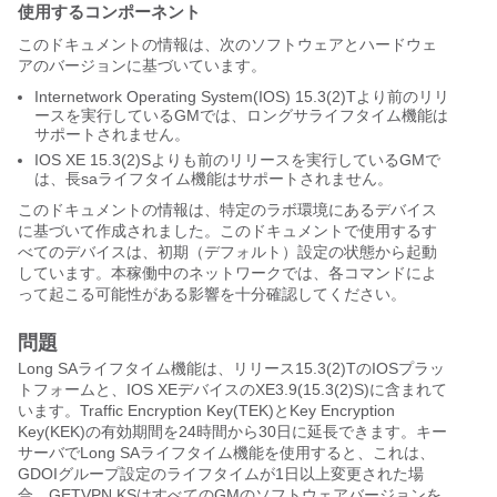
使用するコンポーネント
このドキュメントの情報は、次のソフトウェアとハードウェ
アのバージョンに基づいています。
Internetwork Operating System
(IOS) 15.3(2)Tより前のリリ
ースを実行しているGMでは、ロングサライフタイム機能は
サポートされません。
IOS XE 15.3(2)Sよりも前のリリースを実行しているGMで
は、長saライフタイム機能はサポートされません。
このドキュメントの情報は、特定のラボ環境にあるデバイス
に基づいて作成されました。このドキュメントで使用するす
べてのデバイスは、初期（デフォルト）設定の状態から起動
しています。本稼働中のネットワークでは、各コマンドによ
って起こる可能性がある影響を十分確認してください。
問題
Long SAライフタイム機能は、リリース15.3(2)TのIOSプラッ
トフォームと、IOS XEデバイスのXE3.9(15.3(2)S)に含まれて
います。Traffic Encryption Key(TEK)とKey Encryption
Key(KEK)の有効期間を24時間から30日に延長できます。キー
サーバでLong SAライフタイム機能を使用すると、これは、
GDOIグループ設定のライフタイムが1日以上変更された場
合、GETVPN KSはすべてのGMのソフトウェアバージョンを