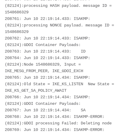
(82124):processing HASH payload. message ID = 
1548686329

208761: Jun 10 22:19:14.433: ISAKMP: 
(82124):processing NONCE payload. message ID = 
1548686329

208762: Jun 10 22:19:14.433: ISAKMP: 
(82124):GDOI Container Payloads:

208763: Jun 10 22:19:14.433:    ID

208764: Jun 10 22:19:14.433: ISAKMP: 
(82124):Node 1548686329, Input = 
IKE_MESG_FROM_PEER, IKE_GDOI_EXCH

208765: Jun 10 22:19:14.434: ISAKMP: 
(82124):Old State = IKE_KS_LISTEN  New State = 
IKE_KS_GET_SA_POLICY_AWAIT

208766: Jun 10 22:19:14.434: ISAKMP: 
(82124):GDOI Container Payloads:

208767: Jun 10 22:19:14.434:    SA

208768: Jun 10 22:19:14.434: ISAKMP-ERROR: 
(82124):GDOI processing Failed: Deleting node 

208769: Jun 10 22:19:14.434: ISAKMP-ERROR: 