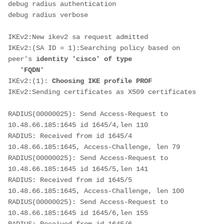
debug radius authentication
debug radius verbose
IKEv2:New ikev2 sa request admitted
IKEv2:(SA ID = 1):Searching policy based on 
peer's 
identity 'cisco' of type 
   'FQDN'
IKEv2:(1): 
Choosing IKE profile PROF
IKEv2:Sending certificates as X509 certificates
RADIUS(00000025): Send Access-Request to 
10.48.66.185:1645 id 1645/4,len 110
RADIUS: Received from id 1645/4 
10.48.66.185:1645, Access-Challenge, len 79
RADIUS(00000025): Send Access-Request to 
10.48.66.185:1645 id 1645/5,len 141
RADIUS: Received from id 1645/5 
10.48.66.185:1645, Access-Challenge, len 100
RADIUS(00000025): Send Access-Request to 
10.48.66.185:1645 id 1645/6,len 155