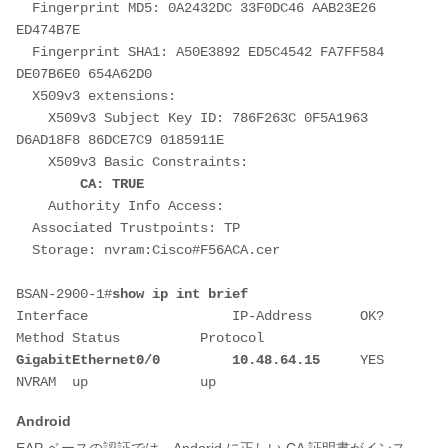
  Fingerprint MD5: 0A2432DC 33F0DC46 AAB23E26 
ED474B7E 
  Fingerprint SHA1: A50E3892 ED5C4542 FA7FF584 
DE07B6E0 654A62D0 
  X509v3 extensions:
    X509v3 Subject Key ID: 786F263C 0F5A1963 
D6AD18F8 86DCE7C9 0185911E 
    X509v3 Basic Constraints:
CA: TRUE
    Authority Info Access:
  Associated Trustpoints: TP 
  Storage: nvram:Cisco#F56ACA.cer
BSAN-2900-1#
show ip int brief 
Interface                  IP-Address      OK? 
Method Status          Protocol 
GigabitEthernet0/0         10.48.64.15
     YES 
NVRAM  up              up
Android