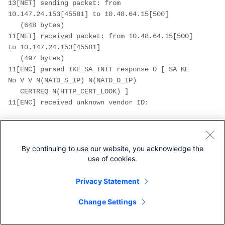
13[NET] sending packet: from 
10.147.24.153[45581] to 10.48.64.15[500] 
   (648 bytes)         
11[NET] received packet: from 10.48.64.15[500] 
to 10.147.24.153[45581] 
   (497 bytes)         
11[ENC] parsed IKE_SA_INIT response 0 [ SA KE 
No V V N(NATD_S_IP) N(NATD_D_IP) 
   CERTREQ N(HTTP_CERT_LOOK) ]  
11[ENC] received unknown vendor ID: 
43:49:53:43:4f:2d:44:45:4c:45:54:45:2d:52:45:41:53:4f:
11[ENC] received unknown vendor ID: 
By continuing to use our website, you acknowledge the
use of cookies.
46:4c:45:58:56:50:4e:2d:53:55:50:50:4f:52:54:45:44    
Privacy Statement
11[IKE] faking NAT situation to enforce UDP 
Change Settings
encapsulation          
11[IKE] cert payload ANY not supported - 
ignored          