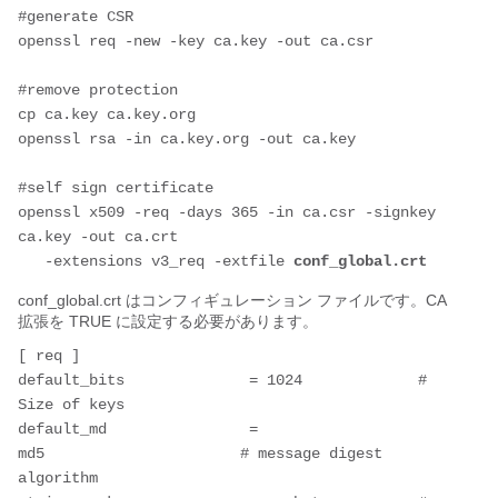
#generate CSR
openssl req -new -key ca.key -out ca.csr
#remove protection
cp ca.key ca.key.org
openssl rsa -in ca.key.org -out ca.key
#self sign certificate
openssl x509 -req -days 365 -in ca.csr -signkey 
ca.key -out ca.crt 
   -extensions v3_req -extfile 
conf_global.crt
conf_global.crt はコンフィギュレーション ファイルです。CA
拡張を TRUE に設定する必要があります。
[ req ]
default_bits              = 1024             # 
Size of keys
default_md                = 
md5                      # message digest 
algorithm