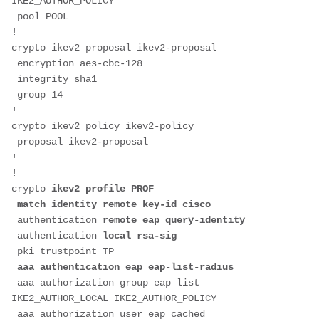
IKE2_AUTHOR_POLICY 
 pool POOL
!
crypto ikev2 proposal ikev2-proposal 
 encryption aes-cbc-128
 integrity sha1
 group 14
!
crypto ikev2 policy ikev2-policy 
 proposal ikev2-proposal
!
!
crypto 
ikev2 profile PROF
 match identity remote key-id cisco
 authentication
 remote eap query-identity
 authentication
 local rsa-sig
 pki trustpoint TP
aaa authentication eap eap-list-radius
 aaa authorization group eap list 
IKE2_AUTHOR_LOCAL IKE2_AUTHOR_POLICY
 aaa authorization user eap cached