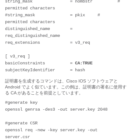
string_mask               = nombstr          # 
permitted characters
#string_mask              = pkix     # 
permitted characters
distinguished_name        = 
req_distinguished_name
req_extensions            = v3_req
[ v3_req ]
basicConstraints          = 
CA:TRUE
subjectKeyIdentifier      = hash
証明書を生成するコマンドは、Cisco IOS ソフトウェアと
Android でよく似ています。この例は、証明書の署名に使用す
る CA があることを前提としています。
#generate key
openssl genrsa -des3 -out server.key 2048
#generate CSR
openssl req -new -key server.key -out 
server.csr 