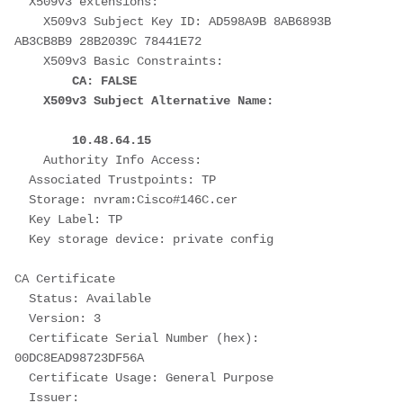
  X509v3 extensions:
    X509v3 Subject Key ID: AD598A9B 8AB6893B 
AB3CB8B9 28B2039C 78441E72 
    X509v3 Basic Constraints:
CA: FALSE
  X509v3 Subject Alternative Name:
        10.48.64.15
    Authority Info Access:
  Associated Trustpoints: TP 
  Storage: nvram:Cisco#146C.cer
  Key Label: TP
  Key storage device: private config
CA Certificate
  Status: Available
  Version: 3
  Certificate Serial Number (hex): 
00DC8EAD98723DF56A
  Certificate Usage: General Purpose
  Issuer: 