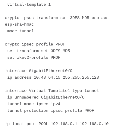
 virtual-template 1
crypto ipsec transform-set 3DES-MD5 esp-aes 
esp-sha-hmac 
 mode tunnel
!
crypto ipsec profile PROF
 set transform-set 3DES-MD5 
 set ikev2-profile PROF
interface GigabitEthernet0/0
 ip address 10.48.64.15 255.255.255.128
interface Virtual-Template1 type tunnel
 ip unnumbered GigabitEthernet0/0
 tunnel mode ipsec ipv4
 tunnel protection ipsec profile PROF
ip local pool POOL 192.168.0.1 192.168.0.10