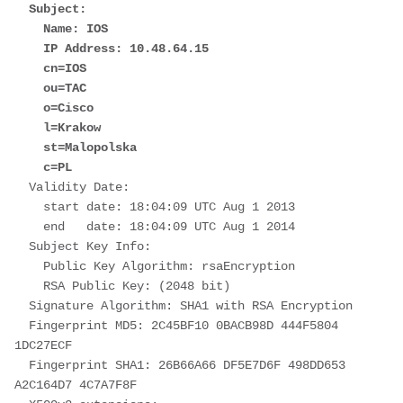
 Subject:
    Name: IOS
    IP Address: 10.48.64.15
    cn=IOS
    ou=TAC
    o=Cisco
    l=Krakow
    st=Malopolska
    c=PL
  Validity Date: 
    start date: 18:04:09 UTC Aug 1 2013
    end   date: 18:04:09 UTC Aug 1 2014
  Subject Key Info:
    Public Key Algorithm: rsaEncryption
    RSA Public Key: (2048 bit)
  Signature Algorithm: SHA1 with RSA Encryption
  Fingerprint MD5: 2C45BF10 0BACB98D 444F5804 
1DC27ECF 
  Fingerprint SHA1: 26B66A66 DF5E7D6F 498DD653 
A2C164D7 4C7A7F8F 