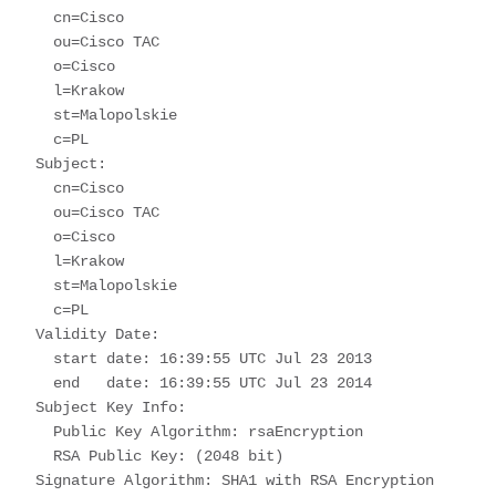
    cn=Cisco
    ou=Cisco TAC
    o=Cisco
    l=Krakow
    st=Malopolskie
    c=PL
  Subject: 
    cn=Cisco
    ou=Cisco TAC
    o=Cisco
    l=Krakow
    st=Malopolskie
    c=PL
  Validity Date: 
    start date: 16:39:55 UTC Jul 23 2013
    end   date: 16:39:55 UTC Jul 23 2014
  Subject Key Info:
    Public Key Algorithm: rsaEncryption
    RSA Public Key: (2048 bit)
  Signature Algorithm: SHA1 with RSA Encryption