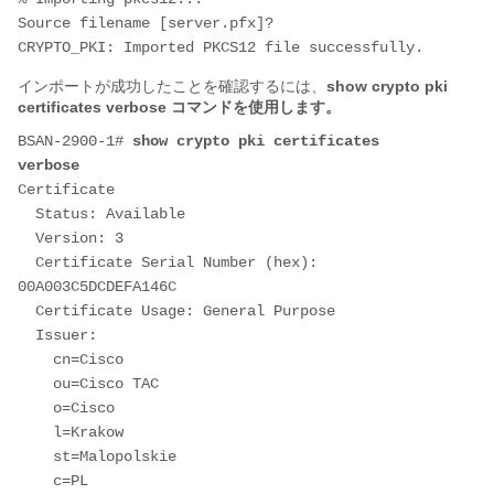
Source filename [server.pfx]? 
CRYPTO_PKI: Imported PKCS12 file successfully.
インポートが成功したことを確認するには、
show crypto pki
certificates verbose コマンドを使用します。
BSAN-2900-1# 
show crypto pki certificates 
verbose
Certificate
  Status: Available
  Version: 3
  Certificate Serial Number (hex): 
00A003C5DCDEFA146C
  Certificate Usage: General Purpose
  Issuer: 
    cn=Cisco
    ou=Cisco TAC
    o=Cisco
    l=Krakow
    st=Malopolskie
    c=PL