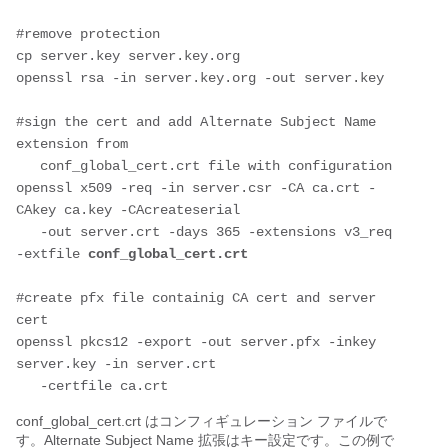
#remove protection
cp server.key server.key.org
openssl rsa -in server.key.org -out server.key
#sign the cert and add Alternate Subject Name 
extension from 
   conf_global_cert.crt file with configuration
openssl x509 -req -in server.csr -CA ca.crt -
CAkey ca.key -CAcreateserial 
   -out server.crt -days 365 -extensions v3_req 
-extfile 
conf_global_cert.crt
#create pfx file containig CA cert and server 
cert
openssl pkcs12 -export -out server.pfx -inkey 
server.key -in server.crt 
   -certfile ca.crt
conf_global_cert.crt はコンフィギュレーション ファイルで
す。Alternate Subject Name 拡張はキー設定です。この例で