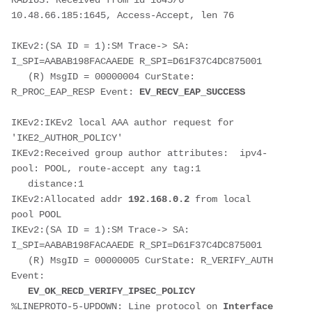
RADIUS: Received from id 1645/6 
10.48.66.185:1645, Access-Accept, len 76
IKEv2:(SA ID = 1):SM Trace-> SA: 
I_SPI=AABAB198FACAAEDE R_SPI=D61F37C4DC875001 
   (R) MsgID = 00000004 CurState: 
R_PROC_EAP_RESP Event: 
EV_RECV_EAP_SUCCESS
IKEv2:IKEv2 local AAA author request for 
'IKE2_AUTHOR_POLICY'
IKEv2:Received group author attributes:  ipv4-
pool: POOL, route-accept any tag:1
   distance:1
IKEv2:Allocated addr 
192.168.0.2
 from local 
pool POOL
IKEv2:(SA ID = 1):SM Trace-> SA: 
I_SPI=AABAB198FACAAEDE R_SPI=D61F37C4DC875001 
   (R) MsgID = 00000005 CurState: R_VERIFY_AUTH 
Event: 
   EV_OK_RECD_VERIFY_IPSEC_POLICY
%LINEPROTO-5-UPDOWN: Line protocol on 
Interface 