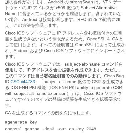
加の要件があります。Android の strongSwan は、VPN ゲー
トウェイの IP アドレスが x509 拡張の Subject Alternative
Name に含まれているかどうかを確認します。含まれていな
い場合、Android は接続切断します。RFC 6125 の勧告に加
え、この方法を推奨します。
Cisco IOS ソフトウェアに IP アドレスを含む拡張付きの証明
書を生成できないという制限があるため、OpenSSL を CA と
して使用します。すべての証明書は OpenSSL によって生成さ
れ、Android および Cisco IOS ソフトウェアにインポートされ
ます。
Cisco IOS ソフトウェアでは、
subject-alt-name コマンドを
使用して、IP アドレスを含む拡張を作成できます。ただし、
このコマンドは自己署名証明書でのみ動作します。
Cisco Bug
ID
CSCui44783
、「subject-alt-name 拡張で CSR を生成でき
る IOS ENH PKI 機能（IOS ENH PKI ability to generate CSR
with subject-alt-name extension）」は、Cisco IOS ソフトウ
ェアですべてのタイプの登録に拡張を生成できる拡張要求で
す。
CA を生成するコマンドの例を次に示します。
#generate key
openssl genrsa -des3 -out ca.key 2048