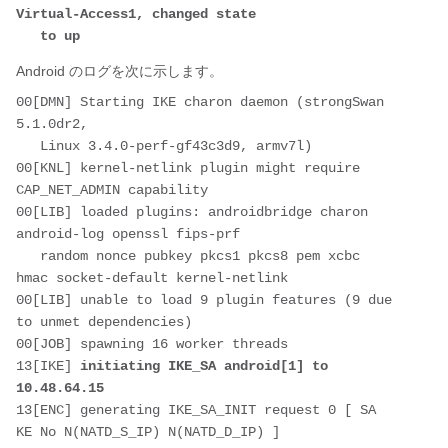
Virtual-Access1, changed state 
   to up
Android のログを次に示します。
00[DMN] Starting IKE charon daemon (strongSwan 
5.1.0dr2, 
   Linux 3.4.0-perf-gf43c3d9, armv7l)        
00[KNL] kernel-netlink plugin might require 
CAP_NET_ADMIN capability           
00[LIB] loaded plugins: androidbridge charon 
android-log openssl fips-prf 
   random nonce pubkey pkcs1 pkcs8 pem xcbc 
hmac socket-default kernel-netlink
00[LIB] unable to load 9 plugin features (9 due 
to unmet dependencies)      
00[JOB] spawning 16 worker threads             
13[IKE] 
initiating IKE_SA android[1] to 
10.48.64.15 
13[ENC] generating IKE_SA_INIT request 0 [ SA 
KE No N(NATD_S_IP) N(NATD_D_IP) ]