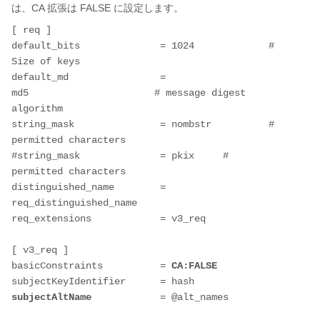
は、CA 拡張は FALSE に設定します。
[ req ]
default_bits              = 1024             # 
Size of keys
default_md                = 
md5                      # message digest 
algorithm
string_mask               = nombstr          # 
permitted characters
#string_mask              = pkix     # 
permitted characters
distinguished_name        = 
req_distinguished_name
req_extensions            = v3_req
[ v3_req ]
basicConstraints          = 
CA:FALSE
subjectKeyIdentifier      = hash
subjectAltName
            = @alt_names