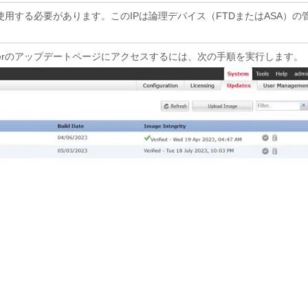
使用する必要があります。このIPは論理デバイス（FTDまたはASA）の
is Managerのアップデートページにアクセスするには、次の手順を実行します。