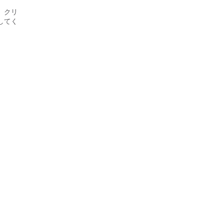
、クリ
してく