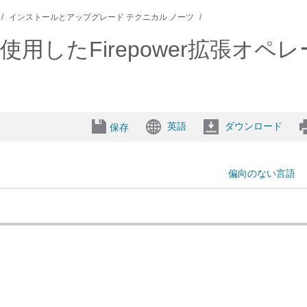
インストールとアップグレード テクニカル ノーツ
anagerを使用したFirepower拡
英語
ダウンロード
保存
偏向のない言語