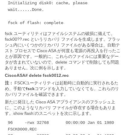
Initializing disk0: cache, please 
wait......Done.

fsck of flash: complete
fsck ユーティリティはファイルシステムの破損に備えて、
fsck00??.rec というリカバリ ファイルを生成します。フラッ
シュ内にいくつかのリカバリ ファイルがある場合は、自動テ
スト プロセスで Cisco ASA が何度も電源の再投入を行ったこ
とが原因です。一般的に、これらのファイルには重要なデー
タが含まれていないので、delete コマンドで削除しても問題
ありません。次に例を示します。
CiscoASA# delete fsck0012.rec
注：
FSCKユーティリティは起動時に自動的に実行されるた
め、手動で
fsck
コマンドを入力していなくても、これらのリ
カバリファイルを確認できます。
新たに発注した Cisco ASA アプライアンスのフラッシュ上
に、このようなリカバリ ファイルが存在する場合もありま
す。
show flash:
のスニペットを次に示します。
96     -rwx 32768       00:00:00 Jan 01 1980 
FSCK0000.REC
