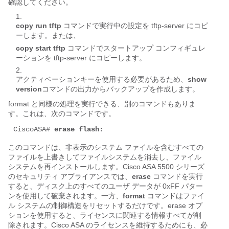
確認してください。
copy run tftp
コマンドで実行中の設定を tftp-server にコピ
ーします。または、
copy start tftp
コマンドでスタートアップ コンフィギュレ
ーションを tftp-server にコピーします。
アクティベーションキーを使用する必要があるため、
show
version
コマンドの出力からバックアップを作成します。
format と同様の処理を実行できる、別のコマンドもありま
す。これは、次のコマンドです。
CiscoASA# 
erase flash:
このコマンドは、非表示のシステム ファイルを含むすべての
ファイルを上書きしてファイルシステムを消去し、ファイル
システムを再インストールします。Cisco ASA 5500 シリーズ
のセキュリティ アプライアンスでは、
erase
コマンドを実行
すると、ディスク上のすべてのユーザ データが 0xFF パター
ンを使用して破棄されます。一方、
format
コマンドはファイ
ル システムの制御構造をリセットするだけです。erase オプ
ションを使用すると、ライセンスに関連する情報すべてが削
除されます。Cisco ASA のライセンスを維持するためにも、必