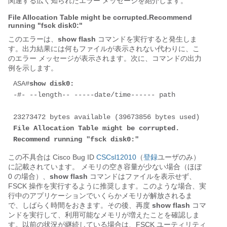
関連する広く知られたエラー メッセージを紹介します。
File Allocation Table might be corrupted.Recommend
running "fsck disk0:"
このエラーは、
show flash
コマンドを実行すると発生しま
す。出力結果には何もファイルが表示されない代わりに、こ
のエラー メッセージが表示されます。次に、コマンドの出力
例を示します。
ASA#
show disk0:
-#- --length-- -----date/time------ path

File Allocation Table might be corrupted. 
Recommend running "fsck disk0:"
この不具合は Cisco Bug ID
CSCsl12010
（
登録
ユーザのみ）
に記載されています。 メモリの空き容量が少ない場合（ほぼ
0 の場合）、
show flash
コマンドはファイルを表示せず、
FSCK 操作を実行するように推奨します。このような場合、実
行中のアプリケーションでいくらかメモリが解放されるま
で、しばらく時間をおきます。その後、再度
show flash
コマ
ンドを実行して、利用可能なメモリが増えたことを確認しま
す。以前の状況が継続している場合は、FSCK ユーティリティ