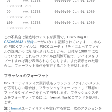
97     -rwx 32768       00:00:00 Jan 01 1980 
FSCK0001.REC

99     -rwx 32768       00:00:00 Jan 01 1980 
FSCK0002.REC

100    -rwx 32768       00:00:00 Jan 01 1980 
FSCK0003.REC
この不具合は製造時のテストが原因で、Cisco Bug ID
CSCtf63643
（
登録
ユーザのみ）に記載されています。 これら
の FSCK ファイルは、FSCK ユーティリティによってファイ
ルの説明が 0 に初期化されたことから、日付が 1980 年にな
っています。これらのファイルは削除可能で、デバイスをリ
ブートすれば再び表示されなくなります。また表示された場
合は、フォーマット操作を実行することを推奨します。
フラッシュのフォーマット
fsck ユーティリティの実行後もフラッシュ ファイルシステム
が応答しない場合は、フラッシュをフォーマットして既存の
ファイルやイメージをすべて消去します。フラッシュシステ
ムをフォーマットするには、
format flash:
コマンドを使用し
ます。
注：
format
ユーティリティを実行する前に、次のアクションを