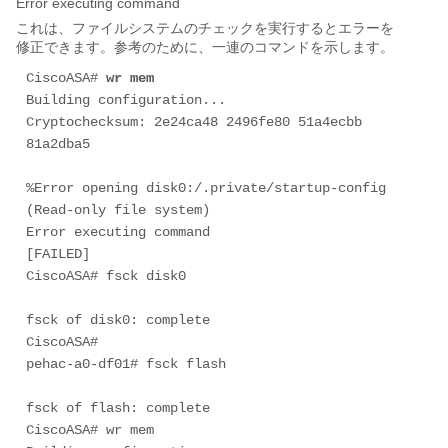
Error executing command
これは、ファイルシステムのチェックを実行するとエラーを
修正できます。参考のために、一連のコマンドを示します。
CiscoASA# 
wr mem
Building configuration...

Cryptochecksum: 2e24ca48 2496fe80 51a4ecbb 
81a2dba5

%Error opening disk0:/.private/startup-config 
(Read-only file system)

Error executing command

[FAILED]

CiscoASA# fsck disk0

fsck of disk0: complete

CiscoASA#

pehac-a0-df01# fsck flash

fsck of flash: complete

CiscoASA# wr mem
