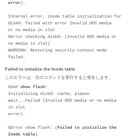
error
).

Internal error, inode table initialization for 
disk0: failed with error Invalid DOS media

or no media in slot

%Error checking disk0: (Invalid DOS media or 
no media in slot)

WARNING: Restoring security context mode 
failed.
Failed to initialize the Inode table
このエラーは、次のコマンドを実行すると発生します。
ASA# 
show flash:
Initializing disk0: cache, please 
wait...Failed (Invalid DOS media or no media 
in slot

error).

%Error show flash: (
Failed to initialize the 
Inode table
)