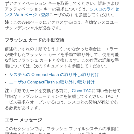
ずアクティベーション キーを取得してください。詳細および
アクティベーション キーの要求については、
シスコのライセ
ンス Web ページ
（
登録
ユーザのみ）を参照してください。
注：
このWebページにアクセスするには、有効なシスコユー
ザクレデンシャルが必要です。
フラッシュ カードの手動交換
前述のいずれの手順でもうまくいかなかった場合は、エラー
が発生したフラッシュ カードを手動で取り外して、使用可能
な別のフラッシュ カードと交換します。この作業の詳細な手
順については、次のドキュメントを参照してください。
システムの CompactFlash の取り外し/取り付け
ユーザの CompactFlash の取り外し/取り付け
注：
手動でカードを交換する前に、
Cisco TAC
に問い合わせて
詳細なトラブルシューティングを依頼してください。TAC サ
ービス要求をオープンするには、シスコとの契約が有効であ
る必要があります。
エラー メッセージ
このセクションでは、フラッシュ ファイルシステムの破損に