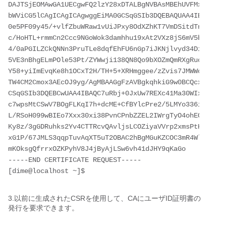
DAJTSjEOMAwGA1UECgwFQ2lzY28xDTALBgNVBAsMBEhUVFMxGTAXBg
bWViCG5lCAgICAgICAgwggEiMA0GCSqGSIb3DQEBAQUAA4IBDwAwgg
0e5PF09y45/+vlfZbuWRaw1vUiJPxy8OdXZhKT7VmDSitdTnPs2Q7c
c/HoHTL+rmmCn2Ccc9NGoWok3damhhu19xAt2VXz8jS6mV5bqTeBLY
4/0aPGILZCkQNNn3PruTLe8dqfEhFU6nGp7iJKNjlvyd34Di5YL1Nh
5VE3nBhgELmPOle53Pt/ZYWwji138QN8Qo9bXOZmQmRXgRucFaeN0V
Y58+yiImEvqKe8h1OCxT2H/TH+5+XRHmggee/zZvis7JMWWcKACOUj
TW4CM2Cmox3AEcOJ9yg/AgMBAAGgFzAVBgkqhkiG9w0BCQcxCAwGY2
CSqGSIb3DQEBCwUAA4IBAQC7uRbj+0JxUw7REXc41Ma30WIxhhzvn6
c7wpsMtCSwV7BOgFLKqI7h+dcME+CfBYlcPre2/5LMYo336i9i0tso
L/RSoH099wBIEo7Xxx30xi38PvnCPnbZZEL2IWrgTyO4ohEOUjEOYn
Ky8z/3gGDRuhks2Yv4CTTRcvQAvljsLCOZiyaVVrp2xmsPtHxrd6vL
xG1P/67JMLS3qqpTuvAqXT5uT2OBAC2hBgMGuKZCOC3mR4WlmoED9w
mKOksgQfrrxOZKPyhV8J4jByAjLSw6vh41dJHY9qKaGo

-----END CERTIFICATE REQUEST-----

[dime@localhost ~]$ 
3.以前に生成されたCSRを使用して、CAにユーザID証明書の
発行を要求できます。