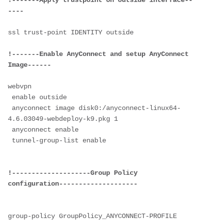
!-------Apply trustpoint on outside interface--
----
ssl trust-point IDENTITY outside

!-------Enable AnyConnect and setup AnyConnect 
Image------
webvpn

 enable outside

 anyconnect image disk0:/anyconnect-linux64-
4.6.03049-webdeploy-k9.pkg 1

 anyconnect enable

 tunnel-group-list enable

!--------------------Group Policy 
configuration--------------------
group-policy GroupPolicy_ANYCONNECT-PROFILE 