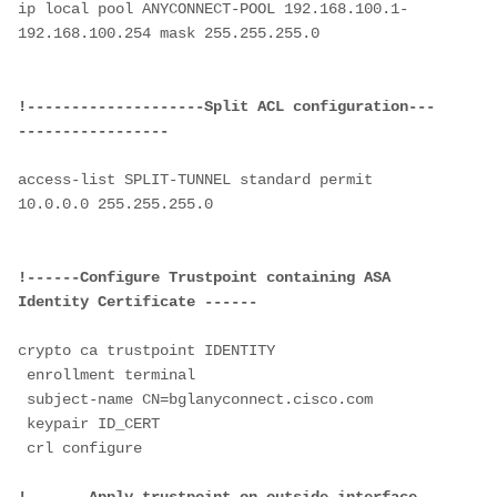
ip local pool ANYCONNECT-POOL 192.168.100.1-
192.168.100.254 mask 255.255.255.0

!--------------------Split ACL configuration---
-----------------
access-list SPLIT-TUNNEL standard permit 
10.0.0.0 255.255.255.0 

!------Configure Trustpoint containing ASA 
Identity Certificate ------
crypto ca trustpoint IDENTITY

 enrollment terminal

 subject-name CN=bglanyconnect.cisco.com

 keypair ID_CERT

 crl configure
