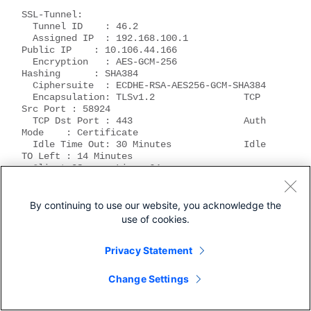
SSL-Tunnel:

  Tunnel ID    : 46.2

  Assigned IP  : 192.168.100.1          
Public IP    : 10.106.44.166

  Encryption   : AES-GCM-256            
Hashing      : SHA384                 

  Ciphersuite  : ECDHE-RSA-AES256-GCM-SHA384                       

  Encapsulation: TLSv1.2                TCP 
Src Port : 58924                  

  TCP Dst Port : 443                    Auth 
Mode    : Certificate            

  Idle Time Out: 30 Minutes             Idle 
TO Left : 14 Minutes             

  Client OS    : Linux_64               

  Client Type  : SSL VPN Client

  Client Ver   : Cisco AnyConnect VPN Agent 
for Linux 4.6.03049

By continuing to use our website, you acknowledge the
  Bytes Tx     : 6378                   Bytes 
use of cookies.
Rx     : 59                     

  Pkts Tx      : 5                      Pkts 
Privacy Statement
Rx      : 1                      

  Pkts Tx Drop : 0                      Pkts 
Rx Drop : 0                      

Change Settings
DTLS-Tunnel:

  Tunnel ID    : 46.3
