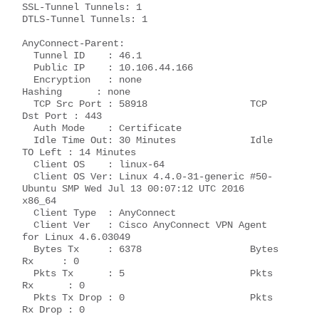
SSL-Tunnel Tunnels: 1

DTLS-Tunnel Tunnels: 1

AnyConnect-Parent:

  Tunnel ID    : 46.1

  Public IP    : 10.106.44.166

  Encryption   : none                   
Hashing      : none                   

  TCP Src Port : 58918                  TCP 
Dst Port : 443                    

  Auth Mode    : Certificate            

  Idle Time Out: 30 Minutes             Idle 
TO Left : 14 Minutes             

  Client OS    : linux-64

  Client OS Ver: Linux 4.4.0-31-generic #50-
Ubuntu SMP Wed Jul 13 00:07:12 UTC 2016 
x86_64

  Client Type  : AnyConnect

  Client Ver   : Cisco AnyConnect VPN Agent 
for Linux 4.6.03049

  Bytes Tx     : 6378                   Bytes 
Rx     : 0                      

  Pkts Tx      : 5                      Pkts 
Rx      : 0                      

  Pkts Tx Drop : 0                      Pkts 
Rx Drop : 0                      
