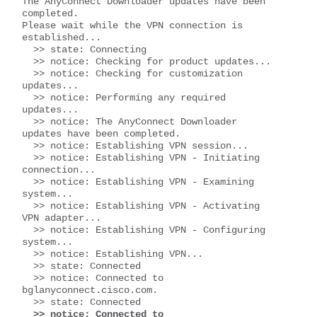
The AnyConnect Downloader updates have been 
completed.

Please wait while the VPN connection is 
established...

  >> state: Connecting

  >> notice: Checking for product updates...

  >> notice: Checking for customization 
updates...

  >> notice: Performing any required 
updates...

  >> notice: The AnyConnect Downloader 
updates have been completed.

  >> notice: Establishing VPN session...

  >> notice: Establishing VPN - Initiating 
connection...

  >> notice: Establishing VPN - Examining 
system...

  >> notice: Establishing VPN - Activating 
VPN adapter...

  >> notice: Establishing VPN - Configuring 
system...

  >> notice: Establishing VPN...

  >> state: Connected

  >> notice: Connected to 
bglanyconnect.cisco.com.

  >> notice: Connected to 