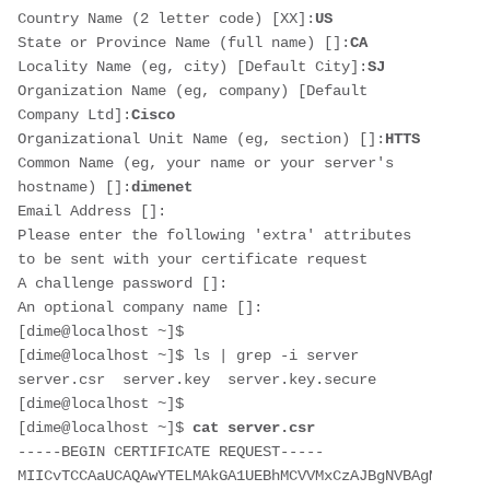
Country Name (2 letter code) [XX]:
US
State or Province Name (full name) []:
CA
Locality Name (eg, city) [Default City]:
SJ
Organization Name (eg, company) [Default 
Company Ltd]:
Cisco
Organizational Unit Name (eg, section) []:
HTTS
Common Name (eg, your name or your server's 
hostname) []:
dimenet
Email Address []:

Please enter the following 'extra' attributes

to be sent with your certificate request

A challenge password []:

An optional company name []:

[dime@localhost ~]$ 

[dime@localhost ~]$ ls | grep -i server

server.csr  server.key  server.key.secure 

[dime@localhost ~]$ 

[dime@localhost ~]$ 
cat server.csr
-----BEGIN CERTIFICATE REQUEST-----

MIICvTCCAaUCAQAwYTELMAkGA1UEBhMCVVMxCzAJBgNVBAgMAkNBMQ