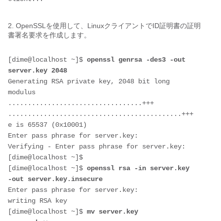
2. OpenSSLを使用して、LinuxクライアントでID証明書の証明
書署名要求を作成します。
[dime@localhost ~]$ 
openssl genrsa -des3 -out 
server.key 2048
Generating RSA private key, 2048 bit long 
modulus

..................................+++

............................................+++

e is 65537 (0x10001)

Enter pass phrase for server.key:

Verifying - Enter pass phrase for server.key:

[dime@localhost ~]$ 

[dime@localhost ~]$ 
openssl rsa -in server.key 
-out server.key.insecure
Enter pass phrase for server.key:

writing RSA key

[dime@localhost ~]$ 
mv server.key 