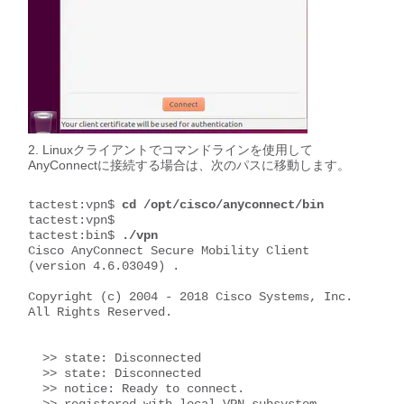
Linuxクライアントでコマンドラインを使用して
AnyConnectに接続する場合は、次のパスに移動します。
tactest:vpn$ 
cd /opt/cisco/anyconnect/bin
tactest:vpn$

tactest:bin$
 ./vpn
Cisco AnyConnect Secure Mobility Client 
(version 4.6.03049) .

Copyright (c) 2004 - 2018 Cisco Systems, Inc.  
All Rights Reserved.

  >> state: Disconnected

  >> state: Disconnected

  >> notice: Ready to connect.
