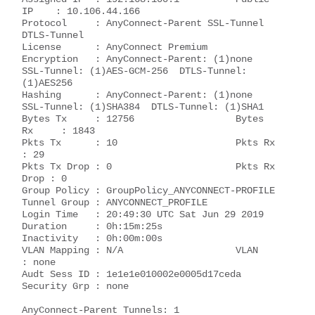
IP    : 10.106.44.166

Protocol     : AnyConnect-Parent SSL-Tunnel 
DTLS-Tunnel

License      : AnyConnect Premium

Encryption   : AnyConnect-Parent: (1)none  
SSL-Tunnel: (1)AES-GCM-256  DTLS-Tunnel: 
(1)AES256

Hashing      : AnyConnect-Parent: (1)none  
SSL-Tunnel: (1)SHA384  DTLS-Tunnel: (1)SHA1

Bytes Tx     : 12756                  Bytes 
Rx     : 1843

Pkts Tx      : 10                     Pkts Rx      
: 29

Pkts Tx Drop : 0                      Pkts Rx 
Drop : 0

Group Policy : GroupPolicy_ANYCONNECT-PROFILE

Tunnel Group : ANYCONNECT_PROFILE

Login Time   : 20:49:30 UTC Sat Jun 29 2019

Duration     : 0h:15m:25s

Inactivity   : 0h:00m:00s

VLAN Mapping : N/A                    VLAN         
: none

Audt Sess ID : 1e1e1e010002e0005d17ceda

Security Grp : none                   

AnyConnect-Parent Tunnels: 1
