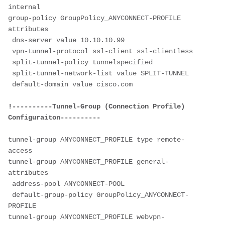
internal

group-policy GroupPolicy_ANYCONNECT-PROFILE 
attributes

 dns-server value 10.10.10.99

 vpn-tunnel-protocol ssl-client ssl-clientless

 split-tunnel-policy tunnelspecified

 split-tunnel-network-list value SPLIT-TUNNEL

 default-domain value cisco.com

!----------Tunnel-Group (Connection Profile) 
Configuraiton----------
tunnel-group ANYCONNECT_PROFILE type remote-
access

tunnel-group ANYCONNECT_PROFILE general-
attributes

 address-pool ANYCONNECT-POOL

 default-group-policy GroupPolicy_ANYCONNECT-
PROFILE

tunnel-group ANYCONNECT_PROFILE webvpn-