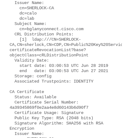
  Issuer Name: 

    cn=SHERLOCK-CA

    dc=calo

    dc=lab

  Subject Name:

    cn=bglanyconnect.cisco.com

  CRL Distribution Points: 

    [1]  ldap:///CN=SHERLOCK-
CA,CN=sherlock,CN=CDP,CN=Public%20Key%20Services,CN=
certificateRevocationList?base?
objectClass=cRLDistributionPoint

  Validity Date: 

    start date: 03:00:53 UTC Jun 28 2019

    end   date: 03:00:53 UTC Jun 27 2021

  Storage: config

  Associated Trustpoints: IDENTITY 

CA Certificate

  Status: Available

  Certificate Serial Number: 
4a39345869f0e2aa4e8d60143b6d90f7

  Certificate Usage: Signature

  Public Key Type: RSA (2048 bits)

  Signature Algorithm: SHA256 with RSA 
Encryption

  Issuer Name: 
