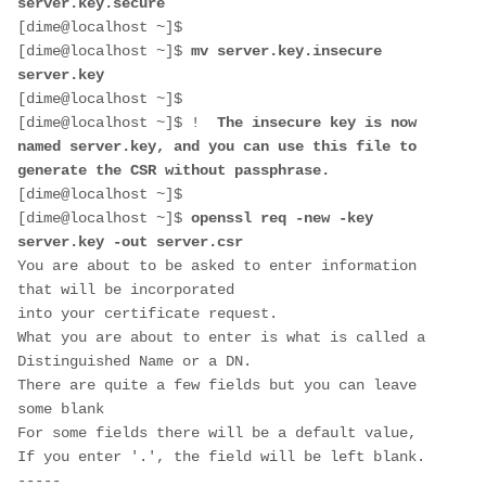
server.key.secure
[dime@localhost ~]$ 

[dime@localhost ~]$ 
mv server.key.insecure 
server.key
[dime@localhost ~]$ 

[dime@localhost ~]$ ! 
 The insecure key is now 
named server.key, and you can use this file to 
generate the CSR without passphrase.
[dime@localhost ~]$ 

[dime@localhost ~]$ 
openssl req -new -key 
server.key -out server.csr
You are about to be asked to enter information 
that will be incorporated

into your certificate request.

What you are about to enter is what is called a 
Distinguished Name or a DN.

There are quite a few fields but you can leave 
some blank

For some fields there will be a default value,

If you enter '.', the field will be left blank.

-----
