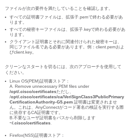
ファイルが次の要件を満たしていることを確認します。
すべての証明書ファイルは、拡張子.pemで終わる必要があ
ります。
すべての秘密キーファイルは、拡張子.keyで終わる必要があ
ります。
クライアント証明書とそれに関連付けられた秘密キーは、
同じファイル名である必要があります。例：client.pemおよ
びclient.key。
クリーンなスタートを切るには、次のアプローチを使用して
ください。
Linux OS(PEM)証明書ストア：
A. Remove unnecessary PEM files under
/opt/.cisco/certificates
ただし、
/
opt/.cisco/certificates/ca/VeriSignClass3PublicPrimary
CertificationAuthority-G5.pem
証明書は変更されませ
ん。これは、AnyConnectがコード署名の検証を実行する際
に依存するCA証明書です。
B.不要なユーザ証明書をパスから削除します
~/.cisco/certificates
.
Firefox(NSS)証明書ストア：