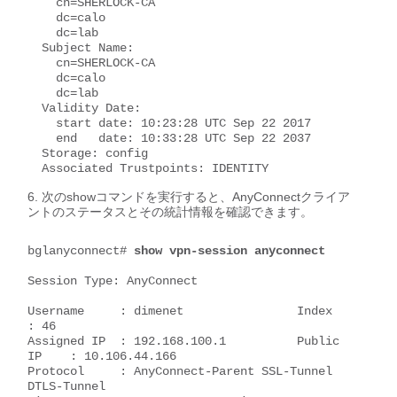
    cn=SHERLOCK-CA

    dc=calo

    dc=lab    

  Subject Name: 

    cn=SHERLOCK-CA

    dc=calo

    dc=lab

  Validity Date: 

    start date: 10:23:28 UTC Sep 22 2017

    end   date: 10:33:28 UTC Sep 22 2037

  Storage: config

  Associated Trustpoints: IDENTITY 
次の
show
コマンドを実行すると、AnyConnectクライア
ントのステータスとその統計情報を確認できます。
bglanyconnect# 
show vpn-session anyconnect 
Session Type: AnyConnect

Username     : dimenet                Index        
: 46

Assigned IP  : 192.168.100.1          Public 
IP    : 10.106.44.166

Protocol     : AnyConnect-Parent SSL-Tunnel 
DTLS-Tunnel
