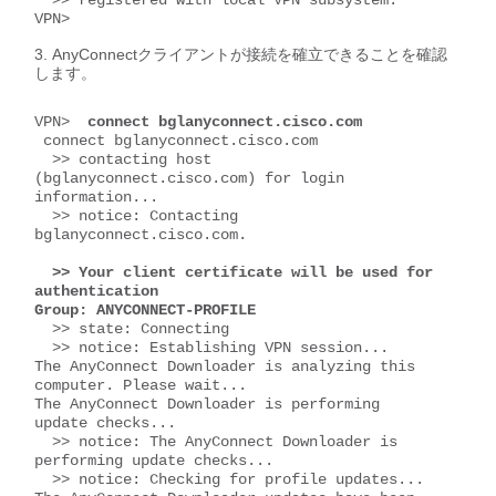
  >> registered with local VPN subsystem.

VPN>
AnyConnectクライアントが接続を確立できることを確認
します。
VPN> 
 connect bglanyconnect.cisco.com
 connect bglanyconnect.cisco.com

  >> contacting host 
(bglanyconnect.cisco.com) for login 
information...

  >> notice: Contacting 
bglanyconnect.cisco.com.

  >> Your client certificate will be used for 
authentication

Group: ANYCONNECT-PROFILE
  >> state: Connecting

  >> notice: Establishing VPN session...

The AnyConnect Downloader is analyzing this 
computer. Please wait...

The AnyConnect Downloader is performing 
update checks...

  >> notice: The AnyConnect Downloader is 
performing update checks...

  >> notice: Checking for profile updates...
