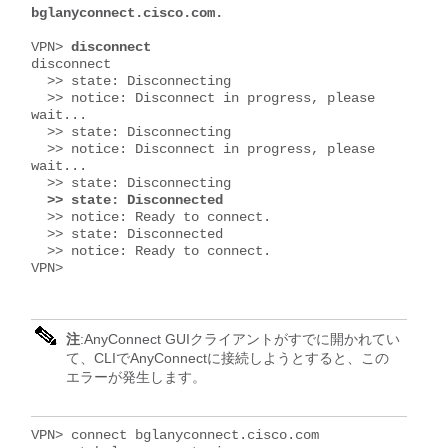
bglanyconnect.cisco.com.
VPN> 
disconnect
disconnect

  >> state: Disconnecting

  >> notice: Disconnect in progress, please 
wait...

  >> state: Disconnecting

  >> notice: Disconnect in progress, please 
wait...

  >> state: Disconnecting

 >> state: Disconnected
  >> notice: Ready to connect.

  >> state: Disconnected

  >> notice: Ready to connect.

VPN> 
注
:AnyConnect GUIクライアントがすでに開かれてい
て、CLIでAnyConnectに接続しようとすると、この
エラーが発生します。
VPN> connect bglanyconnect.cisco.com 
