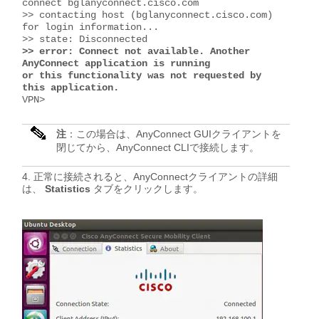
connect bglanyconnect.cisco.com 

>> contacting host (bglanyconnect.cisco.com) 
for login information... 

>> error: Connect not available. Another 
AnyConnect application is running

or this functionality was not requested by 
this application.
VPN> 
注
：この場合は、AnyConnect GUIクライアントを
閉じてから、AnyConnect CLIで接続します。
正常に接続されると、AnyConnectクライアントの詳細
は、
Statistics
タブをクリックします。