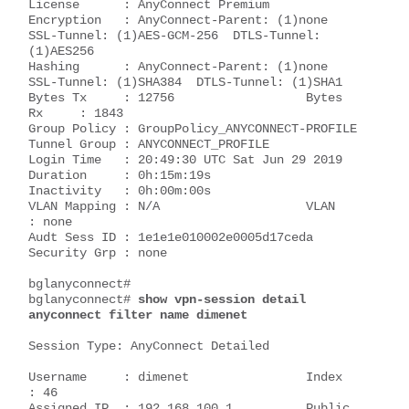
License      : AnyConnect Premium

Encryption   : AnyConnect-Parent: (1)none  
SSL-Tunnel: (1)AES-GCM-256  DTLS-Tunnel: 
(1)AES256

Hashing      : AnyConnect-Parent: (1)none  
SSL-Tunnel: (1)SHA384  DTLS-Tunnel: (1)SHA1

Bytes Tx     : 12756                  Bytes 
Rx     : 1843

Group Policy : GroupPolicy_ANYCONNECT-PROFILE

Tunnel Group : ANYCONNECT_PROFILE

Login Time   : 20:49:30 UTC Sat Jun 29 2019

Duration     : 0h:15m:19s

Inactivity   : 0h:00m:00s

VLAN Mapping : N/A                    VLAN         
: none

Audt Sess ID : 1e1e1e010002e0005d17ceda

Security Grp : none                   

bglanyconnect# 

bglanyconnect# 
show vpn-session detail 
anyconnect filter name dimenet
Session Type: AnyConnect Detailed

Username     : dimenet                Index        
: 46

Assigned IP  : 192.168.100.1          Public 