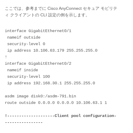
ここでは、参考までに Cisco AnyConnect セキュア モビリテ
ィ クライアントの CLI 設定の例を示します。
interface GigabitEthernet0/1

 nameif outside

 security-level 0

 ip address 10.106.63.179 255.255.255.0 

!             

interface GigabitEthernet0/2

 nameif inside

 security-level 100

 ip address 192.168.30.1 255.255.255.0 

asdm image disk0:/asdm-791.bin

route outside 0.0.0.0 0.0.0.0 10.106.63.1 1

!--------------------Client pool configuration-
----------------