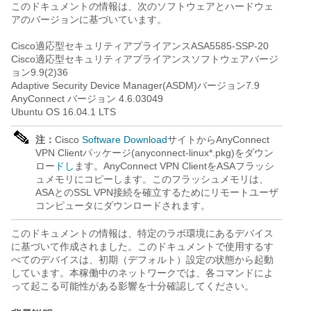
このドキュメントの情報は、次のソフトウェアとハードウェ
アのバージョンに基づいています。
Cisco適応型セキュリティアプライアンスASA5585-SSP-20
Cisco適応型セキュリティアプライアンスソフトウェアバージ
ョン9.9(2)36
Adaptive Security Device Manager(ASDM)バージョン7.9
AnyConnect バージョン 4.6.03049
Ubuntu OS 16.04.1 LTS
注：
Cisco
Software Download
サイトからAnyConnect
VPN Clientパッケージ(anyconnect-linux*.pkg)をダウン
ロー
ドし
ます。AnyConnect VPN ClientをASAフラッシ
ュメモリにコピーします。このフラッシュメモリは、
ASAとのSSL VPN接続を確立するためにリモートユーザ
コンピュータにダウンロードされます。
このドキュメントの情報は、特定のラボ環境にあるデバイス
に基づいて作成されました。このドキュメントで使用するす
べてのデバイスは、初期（デフォルト）設定の状態から起動
しています。本稼働中のネットワークでは、各コマンドによ
って起こる可能性がある影響を十分確認してください。