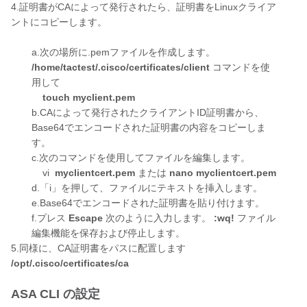
4.証明書がCAによって発行されたら、証明書をLinuxクライア
ントにコピーします。
a.次の場所に.pemファイルを作成します。
/home/tactest/.cisco/certificates/client
コマンドを使
用して
touch myclient.pem
b.CAによって発行されたクライアントID証明書から、
Base64でエンコードされた証明書の内容をコピーしま
す。
c.次のコマンドを使用してファイルを編集します。
vi
myclientcert.pem
または
nano myclientcert.pem
d.「i」を押して、ファイルにテキストを挿入します。
e.Base64でエンコードされた証明書を貼り付けます。
f.プレス
Escape
次のように入力します。
:wq!
ファイル
編集機能を保存および停止します。
5.同様に、CA証明書をパスに配置します
/opt/.cisco/certificates/ca
ASA CLI の設定