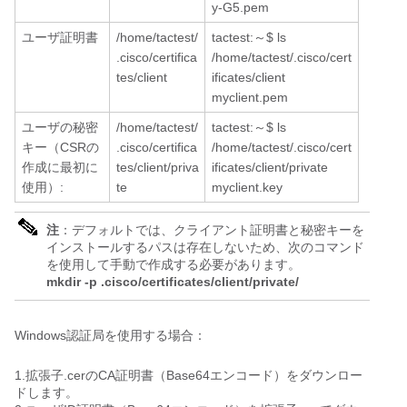
y-G5.pem
ユーザ証明書
/home/tactest/
tactest:～$ ls
.cisco/certifica
/home/tactest/.cisco/cert
tes/client
ificates/client
myclient.pem
ユーザの秘密
/home/tactest/
tactest:～$ ls
キー（CSRの
.cisco/certifica
/home/tactest/.cisco/cert
作成に最初に
tes/client/priva
ificates/client/private
使用）:
te
myclient.key
注
：デフォルトでは、クライアント証明書と秘密キーを
インストールするパスは存在しないため、次のコマンド
を使用して手動で作成する必要があります。
mkdir -p .cisco/certificates/client/private/
Windows認証局を使用する場合：
1.拡張子.cerのCA証明書（Base64エンコード）をダウンロー
ドします。