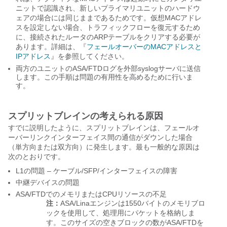
ニットで認識され、新しいプライマリユニットのハードウ
ェアの場合には同じままであるためです。仮想MACアドレ
スを設定しない場合、トラフィックフローを復元するため
に、接続されたルータのARPテーブルをクリアする必要が
あります。詳細は、『
フェールオーバーのMACアドレスと
IPアドレス
』を参照してください。
両方のユニットのASA/FTDログを外部syslogサーバに送信
します。この手順は問題の有用性を高めるために行いま
す。
スプリットブレインの考えられる原因
すでに説明したように、スプリットブレインは、フェールオ
ーバーリンクインターフェイス間の通信がダウンした場合
（単方向または双方向）に発生します。最も一般的な原因は
次のとおりです。
L1の問題 – ケーブル/SFP/インターフェイスの障害
中継デバイスの問題
ASA/FTDでのメモリまたはCPUリソースの不足
注：
ASA/Linaエンジンは1550バイトのメモリブロ
ックを使用して、処理用にパケットを格納しま
す。このサイズの空きブロックの数がASA/FTDを