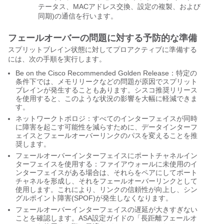
テータス、MACアドレス交換、設定の複製、および
同期)の通信を行います。
フェールオーバーの問題に対する予防的な準備
スプリットブレイン状態に対してプロアクティブに準備する
には、次の手順を実行します。
Be on the Cisco Recommended Golden Release：特定の
条件下では、メモリリークなどの問題が原因でスプリット
ブレインが発生することもあります。シスコ推奨リリース
を使用すると、このような状況の影響を大幅に軽減できま
す。
ネットワークトポロジ：すべてのインターフェイスが同時
に障害を起こす可能性を減らすために、データインターフ
ェイスとフェールオーバーリンクのパスを変えることを推
奨します。
フェールオーバーインターフェイスにポートチャネルイン
ターフェイスを使用する：ファイアウォールに未使用のイ
ンターフェイスがある場合は、それらをペアにしてポート
チャネルを形成し、それをフェールオーバーリンクとして
使用します。これにより、リンクの信頼性が向上し、シン
グルポイント障害(SPOF)が発生しなくなります。
フェールオーバーインターフェイスの遅延が大きすぎない
ことを確認します。ASA設定ガイドの「長距離フェールオ