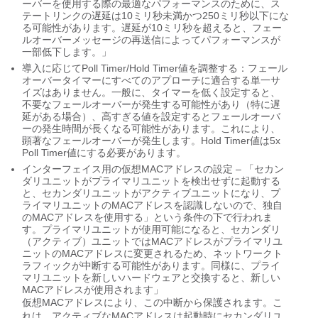
ーバーを使用する際の最適なパフォーマンスのために、ス
テートリンクの遅延は10ミリ秒未満かつ250ミリ秒以下にな
る可能性があります。遅延が10ミリ秒を超えると、フェー
ルオーバーメッセージの再送信によってパフォーマンスが
一部低下します。」
導入に応じてPoll Timer/Hold Timer値を調整する：フェール
オーバータイマーにすべてのアプローチに適合する単一サ
イズはありません。一般に、タイマーを低く設定すると、
不要なフェールオーバーが発生する可能性があり（特に遅
延がある場合）、高すぎる値を設定するとフェールオーバ
ーの発生時間が長くなる可能性があります。これにより、
顕著なフェールオーバーが発生します。Hold Timer値は5x
Poll Timer値にする必要があります。
インターフェイス用の仮想MACアドレスの設定 – 「セカン
ダリユニットがプライマリユニットを検出せずに起動する
と、セカンダリユニットがアクティブユニットになり、プ
ライマリユニットのMACアドレスを認識しないので、独自
のMACアドレスを使用する」という条件の下で行われま
す。プライマリユニットが使用可能になると、セカンダリ
（アクティブ）ユニットではMACアドレスがプライマリユ
ニットのMACアドレスに変更されるため、ネットワークト
ラフィックが中断する可能性があります。同様に、プライ
マリユニットを新しいハードウェアと交換すると、新しい
MACアドレスが使用されます」
仮想MACアドレスにより、この中断から保護されます。こ
れは、アクティブなMACアドレスは起動時にセカンダリユ