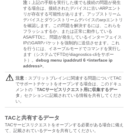
注：
上記の手順を実行した後でも接続の問題が発生
する場合は、接続されたデバイスに古いARPエント
リが存在する可能性があります。アップストリーム
デバイスとダウンストリームデバイスのarpエントリ
を確認します。この問題を解決するには、これらを
フラッシュするか、または正常に動作している
ASA/FTDに、問題が発生しているインターフェイス
IPのGARPパケットを強制的に送信させます。これ
を行うには、イネーブルモードでコマンドを実行し
ます（システムでFTDがdiagnostics-cliをサポー
ト）。
debug menu ipaddrutl 6 <interface ip
address>
。
注意
：スプリットブレインに関連する問題についてTAC
でサポートチケットをオープンする場合は、このドキュ
メントの「
TACサービスリクエスト用に収集するデー
タ
」セクションに記載されている情報を共有してくださ
い。
TACと共有するデータ
TACサービスリクエストをオープンする必要がある場合に備え
て、記載されているデータを共有してください。