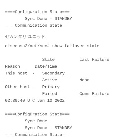
====Configuration State===
        Sync Done - STANDBY
====Communication State==
セカンダリ ユニット:
ciscoasa2/act/sec# show failover state
               State          Last Failure 
Reason      Date/Time
This host  -   Secondary
               Active         None
Other host -   Primary
               Failed         Comm Failure             
02:39:40 UTC Jan 10 2022
====Configuration State===
        Sync Done
        Sync Done - STANDBY
====Communication State==