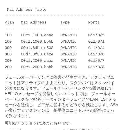
 Mac Address Table
-------------------------------------------
Vlan   Mac Address      Type        Ports
----   -----------      --------    -----
100    00c1.1000.aaaa   DYNAMIC     Gi1/0/5
100    00c1.1000.bbbb   DYNAMIC     Gi1/0/1
300    00c1.64bc.c508   DYNAMIC     Gi1/0/4
300    00d7.8f38.8424   DYNAMIC     Gi1/0/8
200    00c1.2000.aaaa   DYNAMIC     Gi1/0/7
200    00c1.2000.bbbb   DYNAMIC     Gi1/0/3
フェールオーバーリンクに障害が発生すると、アクティブユ
ニットはアクティブのままになり、スタンバイはスタンバイ
のままになります。フェールオーバーリンクで3回連続して
HELLOメッセージを受信しないユニットでは、フェールオー
バーリンクを含む各データインターフェイスでLANTESTメッ
セージを送信し、ピアが応答するかどうかを検証します。ASA
が実行するアクションは、相手側ユニットからの応答によっ
て異なります。
可能なアクションは次のとおりです。