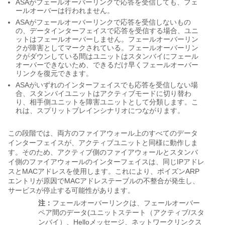
ASA
がフェールオーバーリンクで応答を受信しても、フェ
ールオーバーは行われません。
ASA
がフェールオーバーリンクで応答を受信しないもの
の、データインターフェイスで応答を受信する場合、ユニ
ットはフェールオーバーしません。フェールオーバーリン
クが障害としてマークされている。フェールオーバーリン
クがダウンしている間はユニットはスタンバイにフェール
オーバーできないため、できるだけ早くフェールオーバー
リンクを復元できます。
ASA
がいずれのインターフェイスでも応答を受信しない場
合、スタンバイユニットはアクティブモードに切り替わ
り、相手側ユニットを障害ユニットとして分類します。こ
れは、スプリットブレインシナリオにつながります。
この段階では、両方のファイアウォール上のすべてのデータ
インターフェイスが、アクティブユニットと同様に動作しま
す。そのため、アクティブ側のファイアウォールとスタンバ
イ側のファイアウォールのインターフェイスは、同じIPアドレ
スとMACアドレスを使用します。これにより、ポイズンARP
エントリが原因でMACアドレステーブルの不整合が発生し、
サービスが停止する可能性があります。
注：
フェールオーバーリンクは、フェールオーバー
ペア間のデータ(ユニットステート（アクティブ/スタ
ンバイ）、Helloメッセージ、ネットワークリンクス