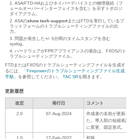
ASA/FTD-HAおよびネイバーデバイスとの物理接続（フ
ェールオーバーインターフェイスを含む）を示すトポロジ
ダイアグラム。
ASAの
show tech-support
またはFTDを実行しているプ
ラットフォームのトラブルシューティングファイルの出
力。
問題が発生した+/- 5分間のタイムスタンプを含む
syslog。
ハードウェアがFPRアプライアンスの場合は、FXOSのト
ラブルシューティングファイル。
FTDまたはFXOSのトラブルシューティングファイルを生成す
るには、「
Firepowerのトラブルシューティングファイル生成
手順
」を参照してください。
TAC SR
を開きます。
更新履歴
改定
発行日
コメント
2.0
07-Aug-2024
作成者の名前が更新されま
た。導入部の短縮表記、現
に変更、固定形式。
1.0
17-Feb-2022
初版