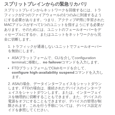
スプリットブレインからの緊急リカバリ
スプリットブレインからネットワークを回復するには、トラ
フィックが2つのファイアウォールの1つのみに到達するよう
にする必要があります。つまり、アクティブIP用に学習された
MACアドレスがすべて1つのユニットを指すようにする必要が
あります。そのためには、ユニットのフェールオーバーをデ
ィセーブルにするか、またはユニットをネットワークから完
全に切断します。
トラフィックが通過しないユニットでフェールオーバー
を無効にします。
ASAプラットフォームで、CLIを介してconfiguration
terminalに移動し、
no failover
コマンドを入力します。
FTDプラットフォームでClishモードを介して、
configure high-availability suspend
コマンドを入力し
ます。
ASAの場合、データインターフェイスをシャットダウン
します。FTDの場合は、接続されたデバイスのインターフ
ェイスをシャットダウンします。または、インターフェイ
スを物理的に切断することもできます。また、デバイスの
電源をオフにすることもできますが、デバイスの管理が制
限されます。これを行う手順については、デバイス設定ガ
イドを参照してください。