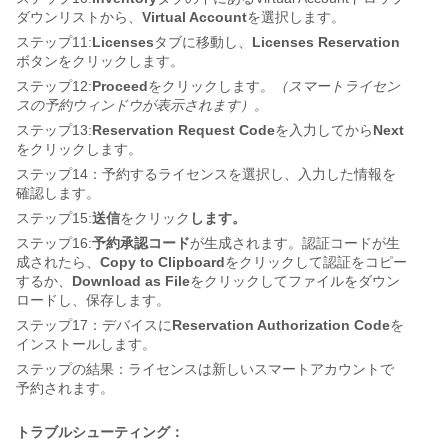
ダウンリストから、
Virtual Account
を選択します。
ステップ11:
Licenses
タブに移動し、
Licenses Reservation
ボタンをクリックします。
ステップ12:
Proceed
をクリックします。
（スマートライセン
スの予約ウィンドウが表示されます）。
ステップ13:
Reservation Request Code
を入力してから
Next
をクリックします。
ステップ14：予約するライセンスを選択し、入力した情報を
確認します。
ステップ15:
送信
をクリック
します。
ステップ16:
予約承認コード
が生成されます。
認証コードが生
成されたら、
Copy to Clipboard
をクリックして認証をコピー
するか、
Download as File
をクリックしてファイルをダウン
ロードし、保存します。
ステップ17：デバイスに
Reservation Authorization Code
を
インストールします。
ステップの結果：ライセンスは新しいスマートアカウントで
予約されます。
トラブルシューティング：