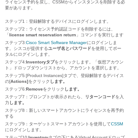
ライセンス予約を戻し、CSSMからインスタンスを削除する必
要があります。
ステップ1：登録解除するデバイスにログインします。
ステップ2：ライセンス予約認証コードを削除するには、
「
license smart reservation return
」コマンドを実行します
ステップ3:
Cisco Smart Software Manager
にログインしま
す。
シスコが提供する
ユーザ名とパスワード
を使用してポー
タルにログインします。
ステップ4:
Inventoryタブ
をクリックします。
「仮想アカウン
ト」ドロップダウンリストから、アカウントを選択します。
ステップ5:[Product Instances]タブで、登録解除するデバイス
の[
Actions]
をクリック
します。
ステップ6:
Remove
をクリック
します。
ステップ7：プロンプトが表示されたら、
リターンコード
を入
力
します。
ステップ8：新しいスマートアカウントにライセンスを再予約
する
ステップ9：ターゲットスマートアカウントを使用して
CSSM
にログインします。
ステップ10:
Inventory
タブの下にあるVirtual Accountドロップ