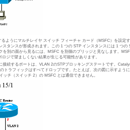
ングを実行するようにマルチレイヤ スイッチ フィーチャ カード（MSFC）を設定
 インスタンスが形成されます。この 1 つの STP インスタンスには 1 つの 
を別の面から見るには、MSFC を別個のブリッジと見なします。MSF
 トポロジで望ましくない結果が生じる可能性があります。
的に接続するポートは、VLAN 2のSTPブロッキングステートです。Catalys
C宛てのトラフィックはすべてドロップです。たとえば、次の図に示すよう
身のスイッチ（スイッチ 2）の MSFC とは通信できません。