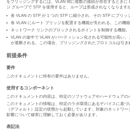
をブリッジングするには、VLAN 間に複数の接続が存在するときに
ジ グループで STP を使用すると、ループは形成されなくなりま
各 VLAN の STP が 1 つの STP に縮小され、その STP に
各 VLAN にルート ブリッジを配置する機能が失われる。この
ネットワーク リンクのブロックされるポイントを制御する機能。
VLAN の途中で VLAN がパーティション化される可能性が高い
が遮断される。この場合、ブリッジングされたプロトコルは引き
前提条件
要件
このドキュメントに特有の要件はありません。
使用するコンポーネント
このドキュメントの内容は、特定のソフトウェアやハードウェアの
このドキュメントの情報は、特定のラボ環境にあるデバイスに基づ
（デフォルト）設定の状態から起動しています。対象のネットワー
影響について確実に理解しておく必要があります。
表記法