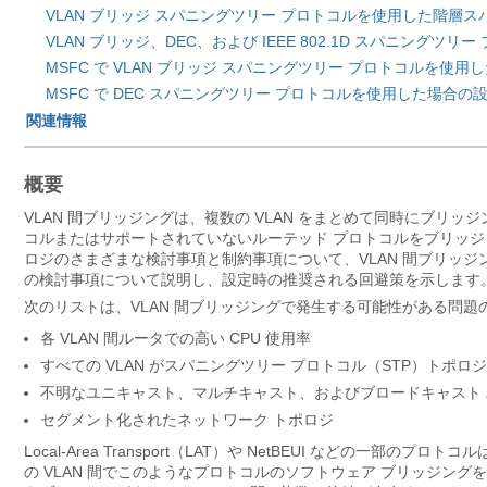
VLAN ブリッジ スパニングツリー プロトコルを使用した階層
VLAN ブリッジ、DEC、および IEEE 802.1D スパニン
MSFC で VLAN ブリッジ スパニングツリー プロトコルを使
MSFC で DEC スパニングツリー プロトコルを使用した場合の
関連情報
概要
VLAN 間ブリッジングは、複数の VLAN をまとめて同時にブリッ
コルまたはサポートされていないルーテッド プロトコルをブリッジ
ロジのさまざまな検討事項と制約事項について、VLAN 間ブリッ
の検討事項について説明し、設定時の推奨される回避策を示します
次のリストは、VLAN 間ブリッジングで発生する可能性がある問題
各 VLAN 間ルータでの高い CPU 使用率
すべての VLAN がスパニングツリー プロトコル（STP）トポロジ
不明なユニキャスト、マルチキャスト、およびブロードキャスト 
セグメント化されたネットワーク トポロジ
Local-Area Transport（LAT）や NetBEUI などの
の VLAN 間でこのようなプロトコルのソフトウェア ブリッジング