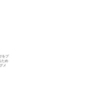
けをブ
るため
グメ