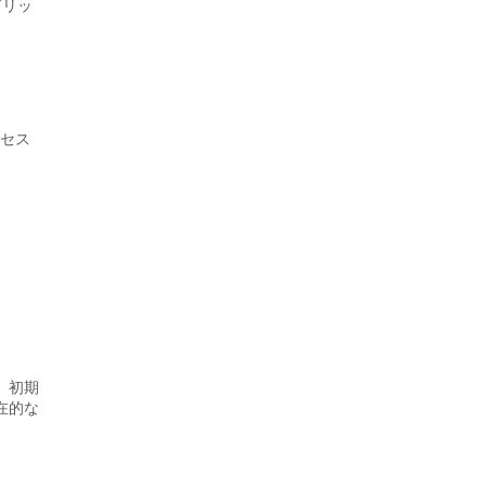
ブリッ
クセス
、初期
在的な