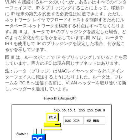
VLAN を接続するルータのいくつか、あるいはすべてのインタ
ーフェイスで、IP をブリッジングすることによって、移動中
に IP 端末の宛先を変更する必要性は回避できます。ただし、
ネットワーク レイヤでブロードキャストを制御するためにル
ータベース ネットワークを構築する利点はすべてなくなりま
す｡ 図 III は、ルータで IP のブリッジングを設定した場合、ど
のような変化が生じるかを示しています｡図 IV は、ルータで
IRB を使用して IP のブリッジングを設定した場合、何が起こ
るかを示しています｡
図 III は、ルータがここで IP をブリッジングしていることを示
しています。両方の PC は現在同じサブネットにあります。
注：
ルータ（ブリッジ）はMACレイヤヘッダーを外向きイン
ターフェイスに転送するようになりました。ルータは、フレ
ームを PC B へ送信する前に、VLAN ヘッダーを取り除いて新
しいヘッダーを適用しています｡