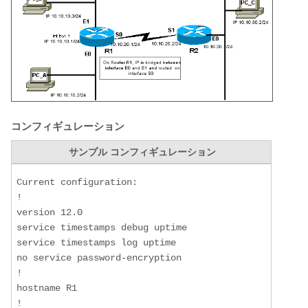
コンフィギュレーション
サンプル コンフィギュレーション
Current configuration:

!

version 12.0

service timestamps debug uptime

service timestamps log uptime

no service password-encryption

!

hostname R1

!
