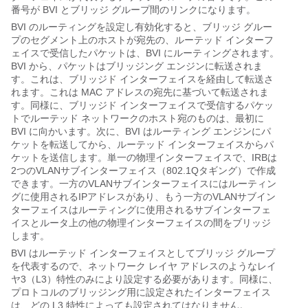
番号が BVI とブリッジ グループ間のリンクになります。
BVI のルーティングを設定し有効化すると、ブリッジ グルー
プのセグメント上のホストが宛先の、ルーテッド インターフ
ェイスで受信したパケットは、BVI にルーティングされます。
BVI から、パケットはブリッジング エンジンに転送されま
す。これは、ブリッジド インターフェイスを経由して転送さ
れます。これは MAC アドレスの宛先に基づいて転送されま
す。同様に、ブリッジド インターフェイスで受信するパケッ
トでルーテッド ネットワークのホスト宛のものは、最初に
BVI に向かいます。次に、BVI はルーティング エンジンにパ
ケットを転送してから、ルーテッド インターフェイスからパ
ケットを送信します。単一の物理インターフェイスで、IRBは
2つのVLANサブインターフェイス（802.1Qタギング）で作成
できます。一方のVLANサブインターフェイスにはルーティン
グに使用されるIPアドレスがあり、もう一方のVLANサブイン
ターフェイスはルーティングに使用されるサブインターフェ
イスとルータ上の他の物理インターフェイスの間をブリッジ
します。
BVI はルーテッド インターフェイスとしてブリッジ グループ
を代表するので、ネットワーク レイヤ アドレスのようなレイ
ヤ3（L3）特性のみにより設定する必要があります。同様に、
プロトコルのブリッジング用に設定されたインターフェイス
は、どの L3 特性によっても設定されてはなりません。