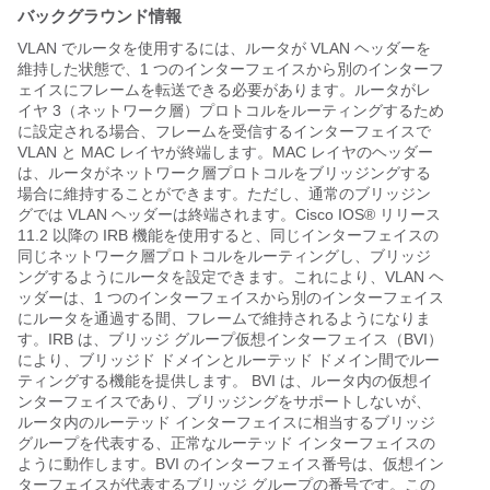
バックグラウンド情報
VLAN でルータを使用するには、ルータが VLAN ヘッダーを
維持した状態で、1 つのインターフェイスから別のインターフ
ェイスにフレームを転送できる必要があります。ルータがレ
イヤ 3（ネットワーク層）プロトコルをルーティングするため
に設定される場合、フレームを受信するインターフェイスで
VLAN と MAC レイヤが終端します。MAC レイヤのヘッダー
は、ルータがネットワーク層プロトコルをブリッジングする
場合に維持することができます。ただし、通常のブリッジン
グでは VLAN ヘッダーは終端されます。Cisco IOS® リリース
11.2 以降の IRB 機能を使用すると、同じインターフェイスの
同じネットワーク層プロトコルをルーティングし、ブリッジ
ングするようにルータを設定できます。これにより、VLAN ヘ
ッダーは、1 つのインターフェイスから別のインターフェイス
にルータを通過する間、フレームで維持されるようになりま
す。IRB は、ブリッジ グループ仮想インターフェイス（BVI）
により、ブリッジド ドメインとルーテッド ドメイン間でルー
ティングする機能を提供します。 BVI は、ルータ内の仮想イ
ンターフェイスであり、ブリッジングをサポートしないが、
ルータ内のルーテッド インターフェイスに相当するブリッジ
グループを代表する、正常なルーテッド インターフェイスの
ように動作します。BVI のインターフェイス番号は、仮想イン
ターフェイスが代表するブリッジ グループの番号です。この