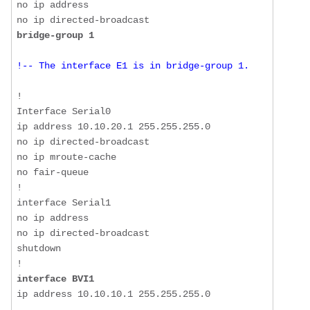
no ip address

bridge-group 1
!-- The interface E1 is in bridge-group 1.
!

Interface Serial0

ip address 10.10.20.1 255.255.255.0

no ip directed-broadcast

no ip mroute-cache

no fair-queue

!

interface Serial1

no ip address

no ip directed-broadcast

shutdown

interface BVI1