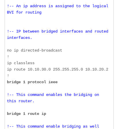
!-- An ip address is assigned to the logical 
BVI for routing
!-- IP between bridged interfaces and routed 
interfaces.
no ip directed-broadcast

!

ip classless

ip route 10.10.30.0 255.255.255.0 10.10.20.2

bridge 1 protocol ieee
!-- This command enables the bridging on 
this router.
bridge 1 route ip
!-- This command enable bridging as well 