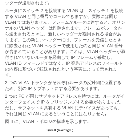
ッダーが適用されます｡
ルータにスイッチ 2 を接続する VLAN は、スイッチ 1 を接続
する VLAN と同じ番号でコールできますが、実際には同じ
VLAN ではありません。フレームがルータに達すると、オリジ
ナルの VLAN ヘッダーは削除されます。フレームがルータか
ら送出されるときに、新しいヘッダーが適用される場合があ
ります。この新しいヘッダーには、フレームを受信したとき
に除去された VLAN ヘッダーで使用したのと同じ VLAN 番号
が含まれていることがあります。これは、VLAN ヘッダーが添
付されていないルータを経由して IP フレームが移動し、
VLAN ID フィールドではなく、IP 宛先アドレスのフィールド
の内容に基づいて転送されたという事実によって示されま
す。
2 つの VLAN トランクがそれぞれルータの反対側に位置する
ため、別の IP サブネットにする必要があります。
2 つの PC が同じサブネットアドレスを持つには、ルータがイ
ンターフェイスで IP をブリッジングする必要があります｡た
だし、サブネットを共有する VLAN にデバイスがあっても、
それは同じ VLAN にあるということにはなりません｡
図 II に、VLAN トポロジの構成を示します｡