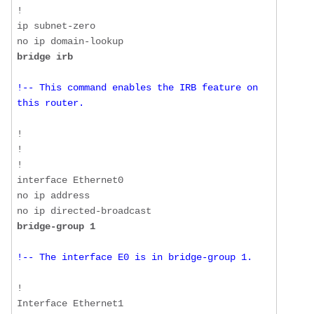
!

ip subnet-zero

bridge irb
!-- This command enables the IRB feature on 
this router.
!

!

!

interface Ethernet0

no ip address

bridge-group 1
!-- The interface E0 is in bridge-group 1.
!

Interface Ethernet1
