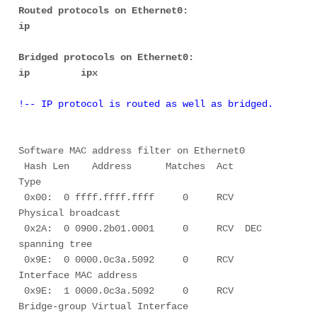
Routed protocols on Ethernet0:

ip
Bridged protocols on Ethernet0:

ip         ipx
!-- IP protocol is routed as well as bridged.
Software MAC address filter on Ethernet0

 Hash Len    Address      Matches  Act      
Type

 0x00:  0 ffff.ffff.ffff     0     RCV  
Physical broadcast

 0x2A:  0 0900.2b01.0001     0     RCV  DEC 
spanning tree

 0x9E:  0 0000.0c3a.5092     0     RCV  
Interface MAC address

 0x9E:  1 0000.0c3a.5092     0     RCV  
Bridge-group Virtual Interface
