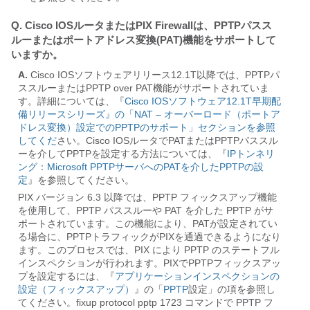
Q. Cisco IOSルータまたはPIX Firewallは、PPTPパスス
ルーまたはポートアドレス変換(PAT)機能をサポートして
いますか。
A.
Cisco IOSソフトウェアリリース12.1T以降では、PPTPパ
ススルーまたはPPTP over PAT機能がサポートされていま
す。詳細については、『
Cisco IOSソフトウェア12.1T早期配
備リリースシリーズ』の「NAT – オーバーロード（ポートア
ドレス変換）設定でのPPTPのサポート」セクションを参照
してくだ
さい。Cisco IOSルータでPATまたはPPTPパススル
ーを介してPPTPを設定する方法については、『
IPトンネリ
ング：Microsoft PPTPサーバへのPATを介したPPTPの設
定
』を参照してください。
PIX バージョン 6.3 以降では、PPTP フィックスアップ機能
を使用して、PPTP パススルーや PAT を介した PPTP がサ
ポートされています。この機能により、PATが設定されてい
る場合に、PPTPトラフィックがPIXを通過できるようになり
ます。このプロセスでは、PIX により PPTP のステートフル
インスペクションが行われます。PIXでPPTPフィックスアッ
プを設定するには、『
アプリケーションインスペクションの
設定（フィックスアップ）
』の「
PPTP
設定」の項を参照し
てください。fixup protocol pptp 1723 コマンドで PPTP フ