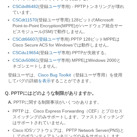
CSCdx86482
(登録
ユーザ
) - PPTPトンネリングが壊れ
専用
ています。
CSCdt11570
(登録ユーザ専用):128ビットのMicrosoft
Point-to-Point Encryption(MPPE)がハードウェア統合サー
ビスモジュール(ISM)で動作しません。
CSCdt66607
(
登録ユーザ
):PPTP 128ビットMPPEは
専用
Cisco Secure ACS for Windowsでは動作しません。
CSCdu19654
(登録
ユーザ
):PPTPが失敗する。
専用
CSCdv50861
(登録
ユーザ
):MPPEはWindows 2000と
専用
ネゴシエートしません。
登録ユーザは、
Cisco Bug Toolkit
（登録ユーザ専用）を使用
してバグの詳細
を表示
することができます。
Q. PPTPにはどのような制限がありますか。
A.
PPTPに関する制限事項がいくつかあります。
PPTP は、Cisco Express Forwarding（CEF）とプロセス
スイッチングのみサポートします。ファストスイッチング
はサポートされていません。
Cisco IOSソフトウェアは、PPTP Network Server(PNS)と
してのボランティアトンネリングのみをサポートします。