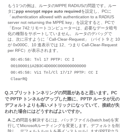
もう1つの例は、ルータのMPPE RADIUSの問題です。ルー
タに
ppp encrypt mppe auto required
を設定し、PCに
「authentication allowed with authentication to a RADIUS
server not returning the MPPE key」を設定すると、PCで
「
Error 742:
リモートコンピューターは、必要なデータ暗号
化の種類をサポートしてい
ませ
ん
。 ルータのデバッグで
は、次に示すように「Call-Clear-Request」（バイト 9 と 10
が 0x000C、10 進表示では 12、つまり Call-Clear-Request
per RFC）が表示されます。
00:45:58: Tnl 17 PPTP: CC I 
001000011A2B3C4D000C000000000000 

00:45:58: Vi1 Tnl/Cl 17/17 PPTP: CC I 
ClearRQ
Q.スプリットトンネリングの問題があると思います。PC
で PPTP トンネルがアップした際に、PPTP ルータが元の
デフォルトよりも高いメトリックになっていて、接続が失
われた場合にはどうすればよいですか。
A.この
問題を解決するには、バッチファイル(batch.bat)を実
行してMicrosoftルーティングを変更します。デフォルトを削
除し、デフォルトルートを再インストールします(PPTPクラ