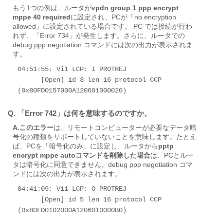
もう1つの例は、ルータが
vpdn group 1 ppp encrypt
mppe 40 required
に設定され、PCが「no encryption
allowed」に設定されている場合です。 PC では接続が行わ
れず、「Error 734」が発生します。さらに、ルータでの
debug ppp negotiation コマンドには次の出力が表示されま
す。
04:51:55: Vi1 LCP: I PROTREJ 

      [Open] id 3 len 16 protocol CCP 
(0x80FD0157000A120601000020)
Q. 「Error 742」は何を意味するのですか。
A.このエラー
は、リモートコンピューターが必要なデータ暗
号化の種類をサポートしていないことを意味します。たとえ
ば、PCを「暗号化のみ」に設定し、ルータから
pptp
encrypt mppe autoコマンドを削除した場合
は、PCとルー
タは暗号化に同意できません。debug ppp negotiation コマ
ンドには次の出力が表示されます。
04:41:09: Vi1 LCP: O PROTREJ 

      [Open] id 5 len 16 protocol CCP 
(0x80FD0102000A1206010000B0)