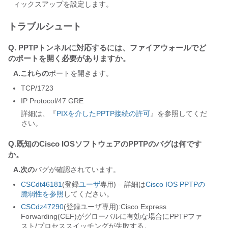
ィックスアップを設定します。
トラブルシュート
Q. PPTPトンネルに対応するには、ファイアウォールでど
のポートを開く必要がありますか。
A.これらの
ポートを開きます。
TCP/1723
IP Protocol/47 GRE
詳細は、『
PIXを介したPPTP接続の許可
』を参照してくだ
さい。
Q.既知のCisco IOSソフトウェアのPPTPのバグは何です
か。
A.次の
バグが確認されています。
CSCdt46181
(登録
ユーザ
) – 詳細は
Cisco IOS PPTPの
専用
脆弱性を参照
してください。
CSCdz47290
(登録ユーザ専用):Cisco Express
Forwarding(CEF)がグローバルに有効な場合にPPTPファ
スト/プロセススイッチングが失敗する。