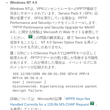
Windows NT 4.0
Windows NTは、VPNコンセントレータへのPPTP接続で
完全にサポートされています。Service Pack 3（SP3）以
降が必要です。SP3を実行している場合は、PPTP
Performance and Securityパッチをインストールします。
『PPTP Performance and Security Upgrade for WinNT
4.0』に関する情報は Microsoft の Web サイトを参照して
ください。
この問題の解決策は、後で Service Pack を
追加することなく、NT 4.0 Server Option Pack を再イン
ストールする方法しかありません。
注：
128ビットのService Pack 5ではMPPEキーが正しく
処理されず、PPTPでデータの受け渡しが失敗する可能性
があります。これが発生した場合は、イベント ログに次
のメッセージが記録されます。
103 12/09/1999 09:08:01.550 SEV=6 PPP/4 
RPT=3 80.50.0.4 

User [ testuser ] 

disconnected. Experiencing excessive packet 
decrypt failure.
詳細については、Microsoftの記事「
MPPE Keys Not
Handled Correctly for a 128-Bit MS-CHAP Request
」
を参照してください。