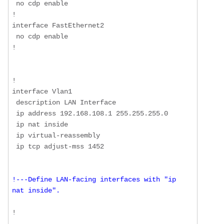
 no cdp enable

!

interface FastEthernet2

 no cdp enable

!

!

interface Vlan1

 description LAN Interface

 ip address 192.168.108.1 255.255.255.0

 ip nat inside

 ip virtual-reassembly

 ip tcp adjust-mss 1452

!---Define LAN-facing interfaces with "ip 
nat inside".
!
