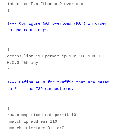
interface FastEthernet0 overload

!--- Configure NAT overload (PAT) in order 
to use route-maps.
!

access-list 110 permit ip 192.168.108.0 
0.0.0.255 any

!--- Define ACLs for traffic that are NATed 
to !--- the ISP connections.
!

route-map fixed-nat permit 10

 match ip address 110

 match interface Dialer0
