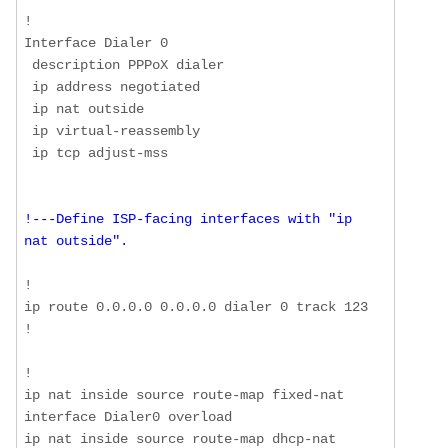
!

Interface Dialer 0

 description PPPoX dialer

 ip address negotiated

 ip nat outside

 ip virtual-reassembly

 ip tcp adjust-mss

!---Define ISP-facing interfaces with "ip 
nat outside".
!

ip route 0.0.0.0 0.0.0.0 dialer 0 track 123

!

!

ip nat inside source route-map fixed-nat 
interface Dialer0 overload

ip nat inside source route-map dhcp-nat 