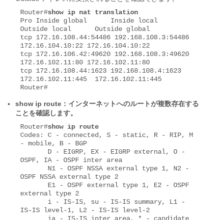
Router#
show ip nat translation
Pro Inside global      Inside local       
Outside local      Outside global

tcp 172.16.108.44:54486 192.168.108.3:54486 
172.16.104.10:22 172.16.104.10:22

tcp 172.16.106.42:49620 192.168.108.3:49620 
172.16.102.11:80 172.16.102.11:80

tcp 172.16.108.44:1623 192.168.108.4:1623 
172.16.102.11:445  172.16.102.11:445

Router#
show ip route：インターネットへのルートが複数存在する
ことを確認します。
Router#
show ip route
Codes: C - connected, S - static, R - RIP, M 
- mobile, B - BGP

       D - EIGRP, EX - EIGRP external, O - 
OSPF, IA - OSPF inter area 

       N1 - OSPF NSSA external type 1, N2 - 
OSPF NSSA external type 2

       E1 - OSPF external type 1, E2 - OSPF 
external type 2

       i - IS-IS, su - IS-IS summary, L1 - 
IS-IS level-1, L2 - IS-IS level-2

       ia - IS-IS inter area, * - candidate 