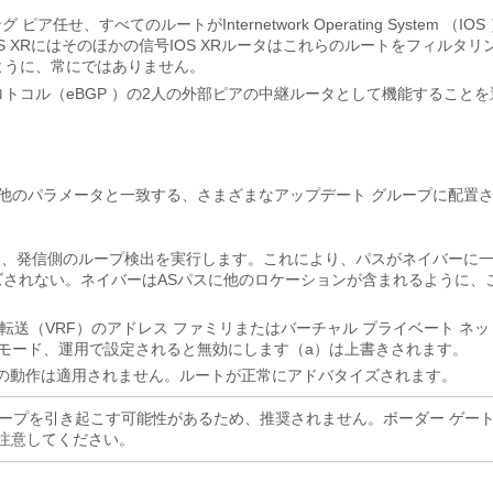
すべてのルートがInternetwork Operating System （IOS
OS XRにはそのほかの信号IOS XRルータはこれらのルートをフィルタリ
ように、常にではありません。
 プロトコル（eBGP ）の2人の外部ピアの中継ルータとして機能すること
他のパラメータと一致する、さまざまなアップデート グループに配置
と、発信側のループ検出を実行します。これにより、パスがネイバーに
ズされない。ネイバーはASパスに他のロケーションが含まれるように、
ングおよび転送（VRF）のアドレス ファミリまたはバーチャル プライベート ネ
サブモード、運用で設定されると無効にします（a）は上書きされます。
の動作は適用されません。
ルートが正常にアドバタイズされます。
、ネットワークでループを引き起こす可能性があるため、推奨されません。ボーダー ゲー
、注意してください。