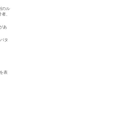
別のル
計者、
があ
ドバタ
を表