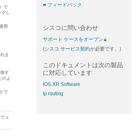
フィードバック
 ）で
ングし
を適用
シスコに問い合わせ
サポート ケースをオープン
(
シスコ サービス契約
が必要です。)
されま
このドキュメントは次の製品
に対応しています
一致す
このよ
IOS XR Software
ットワ
ip routing
トウェ