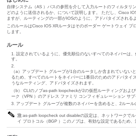
自律システム（AS ）パスの参照を介して入力ルートのフィルタリング ピア任せ、
どのように送信されるか、について説明します。 ただし、Cisco I
ますが、ルーティングの一部がIOSのように、アドバタイズされる
このルールはCisco IOS XRルータはそのボーダー ゲートウェイ
します。
ルール
設定されているように、優先順位のないすべてのネイバーは、
す。
（a）アップデート グループが1台のルータしか含まれていない
るため、すべてのルートをネイバーに1番目のためのアドバタイ
うなルーティング、アドバタイズされます。
（b） CLIのノブas-path loopcheckが2の仮想ルーティ
ーク（VPN ）のアドレス ファミリ コンフィギュレーション 
アップデート グループが複数のネイバーを含めると、2ルール
注
:as-path loopcheck out disableの設定は
イ プロトコル（BGP ）このノブは、有効な設定であるため