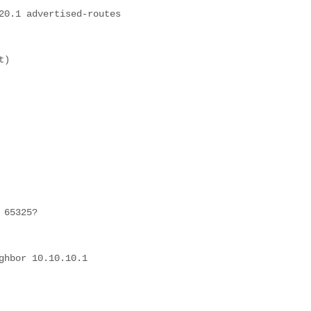
20.1 advertised-routes
t)
 65325?
ghbor 10.10.10.1