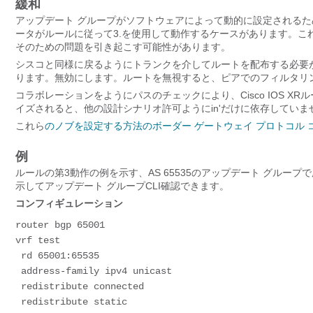
緩和
アップデート グループがソフトウェアによって動的に設定されるため、ネ
ータがルールに従って3.を使用して動作するケースがあります。
そのための問題を引き起こす可能性があります。
シスコと同様に戻るようにトランクを介してルートを配布する必要がある
ります。無効にします。ルートを無視すると、ピアでのフィルタリ
コラボレーションをようにパスのチェックにより、Cisco IOS 
イズされると、他の設計シナリオ許可ようにin'だけに依存していま
これら
のノブを設定する方法のボーダー ゲートウェイ プロトコル
例
ルールの第3動作の例を示す、AS 65535のアップデート グル
示してアップデート グループCLI確認できます。
コンフィギュレーション
router bgp 65001
vrf test
 rd 65001:65535
 address-family ipv4 unicast
 redistribute connected
 redistribute static