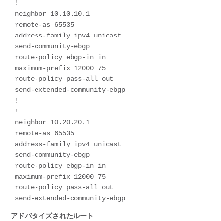
 !
 neighbor 10.10.10.1
 remote-as 65535
 address-family ipv4 unicast
 send-community-ebgp
 route-policy ebgp-in in
 maximum-prefix 12000 75
 route-policy pass-all out
 send-extended-community-ebgp
 !
 !
 neighbor 10.20.20.1
 remote-as 65535
 address-family ipv4 unicast
 send-community-ebgp
 route-policy ebgp-in in
 maximum-prefix 12000 75
 route-policy pass-all out
 send-extended-community-ebgp
アドバタイズされたルート