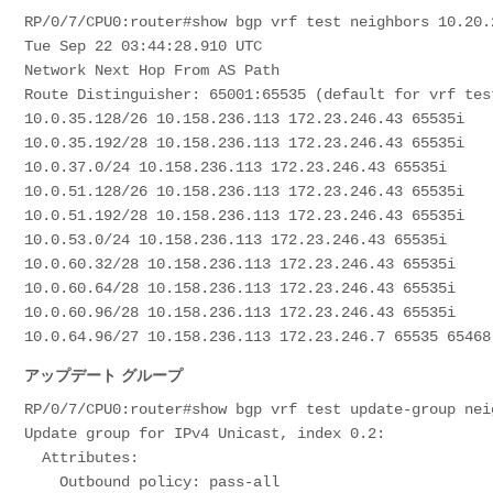
RP/0/7/CPU0:router#show bgp vrf test neighbors 10.20.
Tue Sep 22 03:44:28.910 UTC
Network Next Hop From AS Path
Route Distinguisher: 65001:65535 (default for vrf tes
10.0.35.128/26 10.158.236.113 172.23.246.43 65535i
10.0.35.192/28 10.158.236.113 172.23.246.43 65535i
10.0.37.0/24 10.158.236.113 172.23.246.43 65535i
10.0.51.128/26 10.158.236.113 172.23.246.43 65535i
10.0.51.192/28 10.158.236.113 172.23.246.43 65535i
10.0.53.0/24 10.158.236.113 172.23.246.43 65535i
10.0.60.32/28 10.158.236.113 172.23.246.43 65535i
10.0.60.64/28 10.158.236.113 172.23.246.43 65535i
10.0.60.96/28 10.158.236.113 172.23.246.43 65535i
10.0.64.96/27 10.158.236.113 172.23.246.7 65535 65468
アップデート グループ
RP/0/7/CPU0:router#show bgp vrf test update-group nei
Update group for IPv4 Unicast, index 0.2:

  Attributes:

    Outbound policy: pass-all
