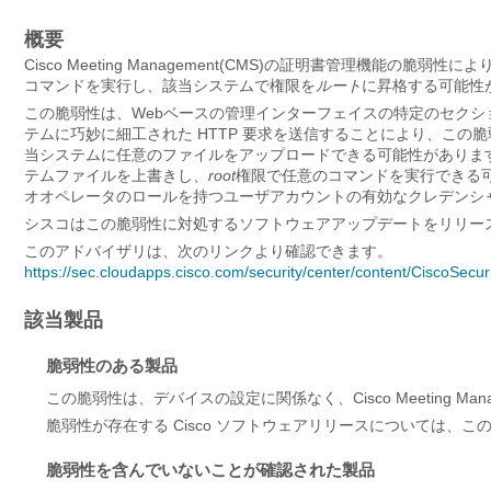
概要
Cisco Meeting Management(CMS)の証明書管理機
コマンドを実行し、該当システムで権限を
ルート
に昇格する可能性
この脆弱性は、Webベースの管理インターフェイスの特定のセク
テムに巧妙に細工された HTTP 要求を送信することにより、こ
当システムに任意のファイルをアップロードできる可能性がありま
テムファイルを上書きし、
root
権限で任意のコマンドを実行できる
オオペレータのロールを持つユーザアカウントの有効なクレデンシ
シスコはこの脆弱性に対処するソフトウェアアップデートをリリ
このアドバイザリは、次のリンクより確認できます。
https://sec.cloudapps.cisco.com/security/center/content/CiscoSecu
該当製品
脆弱性のある製品
この脆弱性は、デバイスの設定に関係なく、Cisco Meeting Man
脆弱性が存在する Cisco ソフトウェアリリースについては、こ
脆弱性を含んでいないことが確認された製品