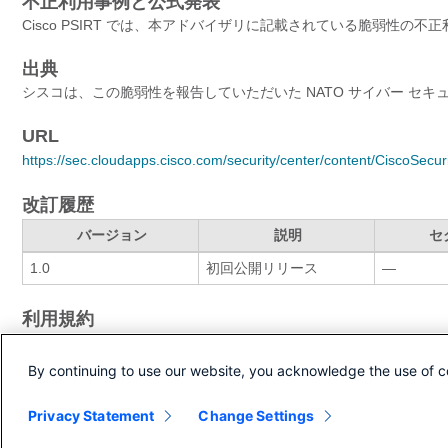
不正利用事例と公式発表
Cisco PSIRT では、本アドバイザリに記載されている脆弱性の
出典
シスコは、この脆弱性を報告していただいた NATO サイバー セキ
URL
https://sec.cloudapps.cisco.com/security/center/content/CiscoSecu
改訂履歴
バージョン
説明
セ
1.0
初回公開リリース
—
利用規約
本アドバイザリは無保証のものとしてご提供しており、いかなる種
クの使用に関する責任の一切はそれらの使用者にあるものとします
By continuing to use our website, you acknowledge the use of c
りする権利を有します。
本アドバイザリの記述内容に関して情報配信の URL を省略し、
Privacy Statement
Change Settings
した情報は、事実誤認を引き起こしたり、重要な情報が欠落してい
ドユーザを対象としています。