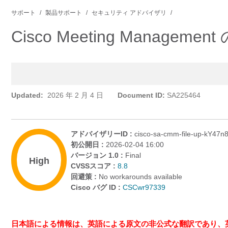
サポート
製品サポート
セキュリティ アドバイザリ
Cisco Meeting Mana
Updated:
2026 年 2 月 4 日
Document ID:
SA225464
アドバイザリーID :
cisco-sa-cmm-file-up-kY47n
初公開日 :
2026-02-04 16:00
バージョン 1.0 :
Final
High
CVSSスコア :
8.8
回避策 :
No workarounds available
Cisco バグ ID :
CSCwr97339
日本語による情報は、英語による原文の非公式な翻訳であり、