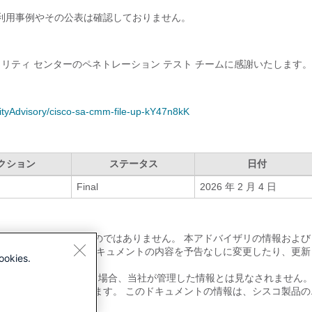
不正利用事例やその公表は確認しておりません。
ュリティ センターのペネトレーション テスト チームに感謝いたします。
rityAdvisory/cisco-sa-cmm-file-up-kY47n8kK
クション
ステータス
日付
Final
2026 年 2 月 4 日
類の保証も示唆するものではありません。 本アドバイザリの情報および
。 また、シスコは本ドキュメントの内容を予告なしに変更したり、更新
ookies.
単独の転載や意訳を施した場合、当社が管理した情報とは見なされません
たりする可能性があります。 このドキュメントの情報は、シスコ製品の