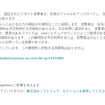
能の脆弱性により、認証されたリモート攻撃者が、任意のファイルをアップロードし、
があります。
ションにおける入力の検証が不適切なことに起因します。攻撃者は、該当
の脆弱性を不正利用する可能性があります。不正利用に成功すると、攻撃者
す。悪意のあるファイルは、
root
システムアカウントによって処理され
可能性があります。この脆弱性を不正利用するには、攻撃者は少なくと
ャルを持っている必要があります。
ースしています。この脆弱性に対処する回避策はありません。
rityAdvisory/cisco-sa-cmm-file-up-kY47n8kK
agement に影響を与えます。
のアドバイザリの「
修正済みソフトウェア」セクションを参照してくだ