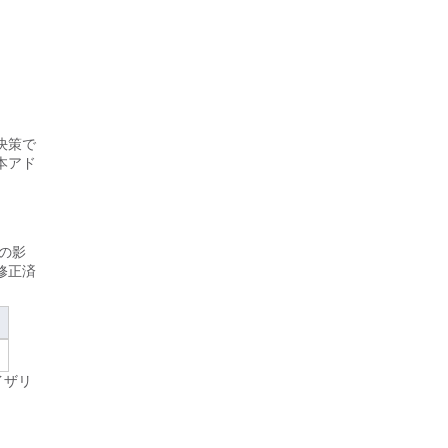
決策で
本アド
の影
修正済
バイザリ