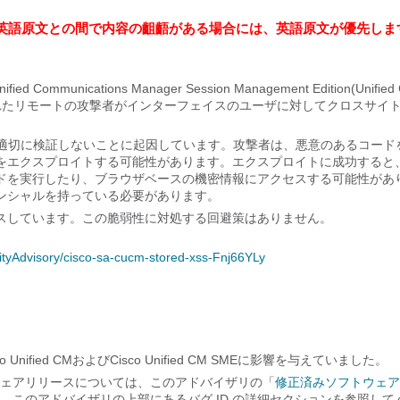
英語原文との間で内容の齟齬がある場合には、英語原文が優先しま
ified Communications Manager Session Management Edition(Unified
されたリモートの攻撃者がインターフェイスのユーザに対してクロスサイ
を適切に検証しないことに起因しています。攻撃者は、悪意のあるコード
をエクスプロイトする可能性があります。エクスプロイトに成功すると
ドを実行したり、ブラウザベースの機密情報にアクセスする可能性があ
ンシャルを持っている必要があります。
スしています。この脆弱性に対処する回避策はありません。
rityAdvisory/cisco-sa-cucm-stored-xss-Fnj66YLy
ied CMおよびCisco Unified CM SMEに影響を与えていました。
ェアリリースについては、このアドバイザリの「
修正済みソフトウェア
このアドバイザリの上部にあるバグ ID の詳細セクションを参照して