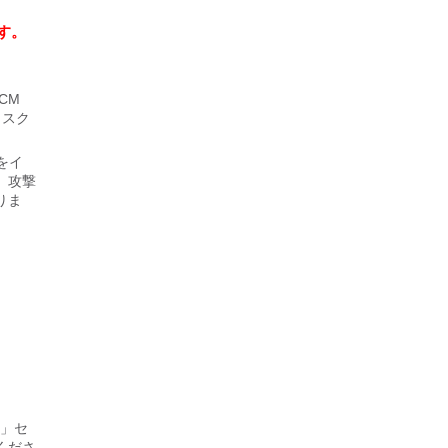
す。
 CM
トスク
をイ
、攻撃
りま
」セ
くださ