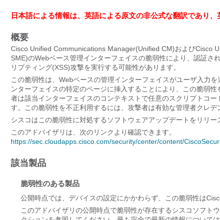
日本語による情報は、英語による原文の非公式な翻訳であり、
概要
Cisco Unified Communications Manager(Unified CM)およびCisco Un
SME)のWebベース管理インターフェイスの脆弱性により、認証
リプティング(XSS)攻撃を実行する可能性があります。
この脆弱性は、Webベースの管理インターフェイスがユーザ入力
ンターフェイスの特定のページに挿入することにより、この脆弱性
者は該当インターフェイスのコンテキストで任意のスクリプトコー
す。この脆弱性を不正利用するには、攻撃者は有効な管理者クレデ
シスコはこの脆弱性に対処するソフトウェアアップデートをリリー
このアドバイザリは、次のリンクより確認できます。
https://sec.cloudapps.cisco.com/security/center/content/CiscoSecu
該当製品
脆弱性のある製品
公開時点では、デバイスの設定にかかわらず、この脆弱性はCisco Unif
このアドバイザリの公開時点で脆弱性が存在するシスコソフトウ
クションを参照してください。最も完全で最新の情報については、