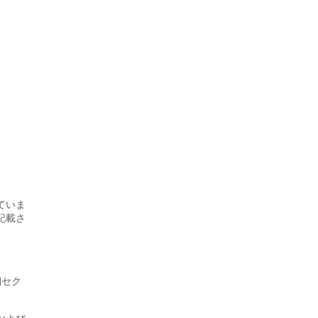
ていま
記載さ
細セク