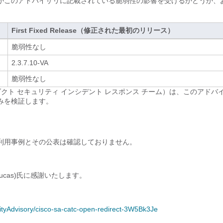
がこのアドバイザリに記載されている脆弱性の影響を受けるかどうか、
First Fixed Release（修正された最初のリリース）
脆弱性なし
2.3.7.10-VA
脆弱性なし
m（PSIRT; プロダクト セキュリティ インシデント レスポンス チーム）は、このアド
みを検証します。
不正利用事例とその公表は確認しておりません。
(Lucas)氏に感謝いたします。
rityAdvisory/cisco-sa-catc-open-redirect-3W5Bk3Je