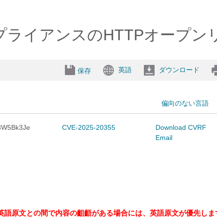
nter仮想アプライアンスのHTTPオ
英語
ダウンロード
保存
偏向のない言語
t-3W5Bk3Je
CVE-2025-20355
Download CVRF
Email
英語原文との間で内容の齟齬がある場合には、英語原文が優先しま