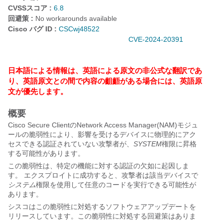
CVSSスコア :
6.8
回避策 :
No workarounds available
Cisco バグ ID :
CSCwj48522
CVE-2024-20391
日本語による情報は、英語による原文の非公式な翻訳であ
り、英語原文との間で内容の齟齬がある場合には、英語原
文が優先します。
概要
Cisco Secure ClientのNetwork Access Manager(NAM)モジュ
ールの脆弱性により、影響を受けるデバイスに物理的にアク
セスできる認証されていない攻撃者が、
SYSTEM
権限に昇格
する可能性があります。
この脆弱性は、特定の機能に対する認証の欠如に起因しま
す。 エクスプロイトに成功すると、攻撃者は該当デバイスで
システム
権限を使用して任意のコードを実行できる可能性が
あります。
シスコはこの脆弱性に対処するソフトウェアアップデートを
リリースしています。この脆弱性に対処する回避策はありま