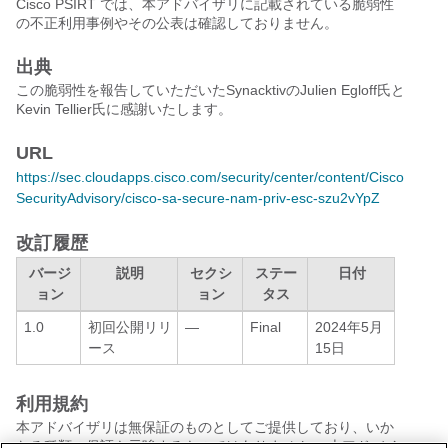
Cisco PSIRT では、本アドバイザリに記載されている脆弱性
の不正利用事例やその公表は確認しておりません。
出典
この脆弱性を報告していただいたSynacktivのJulien Egloff氏と
Kevin Tellier氏に感謝いたします。
URL
https://sec.cloudapps.cisco.com/security/center/content/Cisco
SecurityAdvisory/cisco-sa-secure-nam-priv-esc-szu2vYpZ
改訂履歴
バージ
説明
セクシ
ステー
日付
ョン
ョン
タス
1.0
初回公開リリ
—
Final
2024年5月
ース
15日
利用規約
本アドバイザリは無保証のものとしてご提供しており、いか
なる種類の保証も示唆するものではありません。 本アドバイ