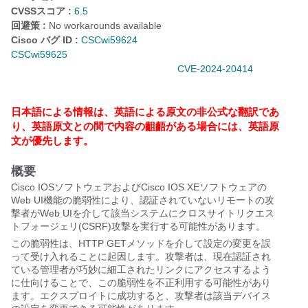
CVSSスコア :
6.5
回避策 :
No workarounds available
Cisco バグ ID :
CSCwi59624
CSCwi59625
CVE-2024-20414
日本語による情報は、英語による原文の非公式な翻訳であ
り、英語原文との間で内容の齟齬がある場合には、英語原
文が優先します。
概要
Cisco IOSソフトウェアおよびCisco IOS XEソフトウェアの
Web UI機能の脆弱性により、認証されていないリモートの攻
撃者がWeb UIを介して該当システムにクロスサイトリクエス
トフォージェリ(CSRF)攻撃を実行する可能性があります。
この脆弱性は、HTTP GETメソッドを介して設定の変更を誤
って受け入れることに起因します。攻撃者は、現在認証され
ている管理者が巧妙に細工されたリンクにアクセスするよう
に仕向けることで、この脆弱性を不正利用する可能性があり
ます。エクスプロイトに成功すると、攻撃者は該当デバイス