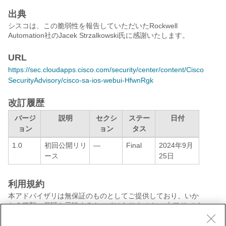
出典
シスコは、この脆弱性を報告していただいたRockwell
Automation社のJacek Strzalkowski氏に感謝いたします。
URL
https://sec.cloudapps.cisco.com/security/center/content/Cisco
SecurityAdvisory/cisco-sa-ios-webui-HfwnRgk
改訂履歴
バージ
説明
セクシ
ステー
日付
ョン
ョン
タス
1.0
初回公開リリ
—
Final
2024年9月
ース
25日
利用規約
本アドバイザリは無保証のものとしてご提供しており、いか
なる種類の保証も示唆するものではありません。 本アドバイ
ザリの情報およびリンクの使用に関する責任の一切はそれら
の使用者にあるものとします。 また、シスコは本ドキュメン