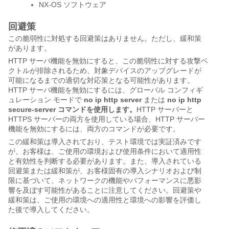
NX-OS ソフトウェア
回避策
この脆弱性に対処する回避策はありません。ただし、緩和策
があります。
HTTP サーバ機能を無効にすると、この脆弱性に対する攻撃ベ
クトルが排除されるため、対象デバイスのアップグレードが
可能になるまでの適切な対応策となる可能性があります。
HTTP サーバ機能を無効にするには、グローバル コンフィギ
ュレーション モードで
no ip http server
または
no ip http
secure-server コマンドを使用します。
HTTP サーバーと
HTTPS サーバーの両方を使用している場合、HTTP サーバー
機能を無効にするには、両方のコマンドが必要です。
この緩和策は導入されており、テスト環境では実証済みです
が、お客様は、ご使用の環境および使用条件において適用性
と有効性を判断する必要があります。また、導入されている
回避策または緩和策が、お客様固有の導入シナリオおよび制
限に基づいて、ネットワークの機能やパフォーマンスに悪影
響を及ぼす可能性があることに注意してください。回避策や
緩和策は、ご使用の環境への適用性と環境への影響を評価し
た後で導入してください。