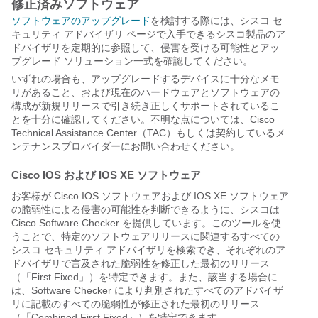
修正済みソフトウェア
ソフトウェアのアップグレード
を検討する際には、シスコ セ
キュリティ アドバイザリ ページで入手できるシスコ製品のア
ドバイザリを定期的に参照して、侵害を受ける可能性とアッ
プグレード ソリューション一式を確認してください。
いずれの場合も、アップグレードするデバイスに十分なメモ
リがあること、および現在のハードウェアとソフトウェアの
構成が新規リリースで引き続き正しくサポートされているこ
とを十分に確認してください。不明な点については、Cisco
Technical Assistance Center（TAC）もしくは契約しているメ
ンテナンスプロバイダーにお問い合わせください。
Cisco IOS および IOS XE ソフトウェア
お客様が Cisco IOS ソフトウェアおよび IOS XE ソフトウェア
の脆弱性による侵害の可能性を判断できるように、シスコは
Cisco Software Checker を提供しています。このツールを使
うことで、特定のソフトウェアリリースに関連するすべての
シスコ セキュリティ アドバイザリを検索でき、それぞれのア
ドバイザリで言及された脆弱性を修正した最初のリリース
（「First Fixed」）を特定できます。また、該当する場合に
は、Software Checker により判別されたすべてのアドバイザ
リに記載のすべての脆弱性が修正された最初のリリース
（「Combined First Fixed」）を特定できます。