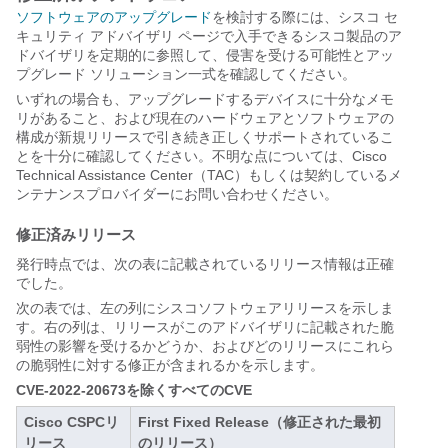
ソフトウェアのアップグレード
を検討する際には、シスコ セ
キュリティ アドバイザリ ページで入手できるシスコ製品のア
ドバイザリを定期的に参照して、侵害を受ける可能性とアッ
プグレード ソリューション一式を確認してください。
いずれの場合も、アップグレードするデバイスに十分なメモ
リがあること、および現在のハードウェアとソフトウェアの
構成が新規リリースで引き続き正しくサポートされているこ
とを十分に確認してください。不明な点については、Cisco
Technical Assistance Center（TAC）もしくは契約しているメ
ンテナンスプロバイダーにお問い合わせください。
修正済みリリース
発行時点では、次の表に記載されているリリース情報は正確
でした。
次の表では、左の列にシスコソフトウェアリリースを示しま
す。右の列は、リリースがこのアドバイザリに記載された脆
弱性の影響を受けるかどうか、およびどのリリースにこれら
の脆弱性に対する修正が含まれるかを示します。
CVE-2022-20673を除くすべてのCVE
Cisco CSPCリ
First Fixed Release（修正された最初
リース
のリリース）