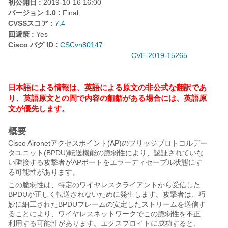
初公開日 :
2019-10-16 16:00
バージョン 1.0 :
Final
CVSSスコア :
7.4
回避策 :
Yes
Cisco バグ ID :
CSCvn80147
CVE-2019-15265
日本語による情報は、英語による原文の非公式な翻訳であ
り、英語原文との間で内容の齟齬がある場合には、英語原
文が優先します。
概要
Cisco Aironetアクセスポイント(AP)のブリッジプロトコルデー
タユニット(BPDU)転送機能の脆弱性により、認証されていな
い隣接する攻撃者がAPポートをエラーディセーブル状態にす
る可能性があります。
この脆弱性は、特定のワイヤレスクライアントから受信した
BPDUが正しく転送されないために発生します。攻撃者は、巧
妙に細工されたBPDUフレームの安定したストリームを送信す
ることにより、ワイヤレスネットワークでこの脆弱性を不正
利用する可能性があります。エクスプロイトに成功すると、