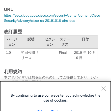
URL
https://sec.cloudapps.cisco.com/security/center/content/Cisco
SecurityAdvisory/cisco-sa-20191016-airo-dos
改訂履歴
バージ
説明
セクシ
ステー
日付
ョン
ョン
タス
1.0
初回公開リ
—
Final
2019 年 10 月
リース
16 日
利用規約
本アドバイザリは無保証のものとしてご提供しており、いか
なる種類の保証も示唆するものではありません。 本アドバイ
ザリの情報およびリンクの使用に関する責任の一切はそれら
の使用者にあるものとします。 また、シスコは本ドキュメン
By continuing to use our website, you acknowledge the
トの内容を予告なしに変更したり、更新したりする権利を有
use of cookies.
します。
本アドバイザリの記述内容に関して情報配信の URL を省略
し、単独の転載や意訳を施した場合、当社が管理した情報と