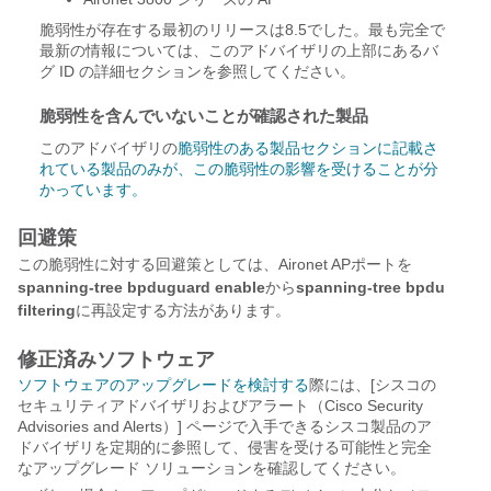
脆弱性が存在する最初のリリースは8.5でした。最も完全で
最新の情報については、このアドバイザリの上部にあるバ
グ ID の詳細セクションを参照してください。
脆弱性を含んでいないことが確認された製品
このアドバイザリの
脆弱性のある製品セクションに記載さ
れている製品のみが、この脆弱性の影響を受けることが分
かっています。
回避策
この脆弱性に対する回避策としては、Aironet APポートを
spanning-tree bpduguard enable
から
spanning-tree bpdu
filtering
に再設定する方法があります。
修正済みソフトウェア
ソフトウェアのアップグレードを検討する
際には、[シスコの
セキュリティアドバイザリおよびアラート（Cisco Security
Advisories and Alerts）] ページで入手できるシスコ製品のア
ドバイザリを定期的に参照して、侵害を受ける可能性と完全
なアップグレード ソリューションを確認してください。