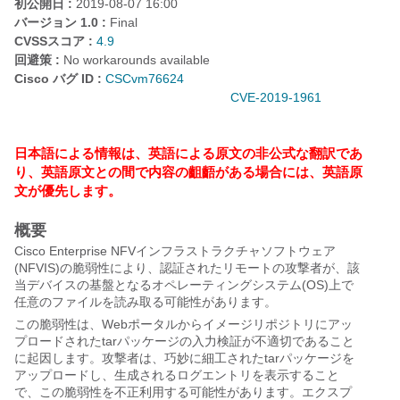
初公開日 :
2019-08-07 16:00
バージョン 1.0 :
Final
CVSSスコア :
4.9
回避策 :
No workarounds available
Cisco バグ ID :
CSCvm76624
CVE-2019-1961
日本語による情報は、英語による原文の非公式な翻訳であ
り、英語原文との間で内容の齟齬がある場合には、英語原
文が優先します。
概要
Cisco Enterprise NFVインフラストラクチャソフトウェア
(NFVIS)の脆弱性により、認証されたリモートの攻撃者が、該
当デバイスの基盤となるオペレーティングシステム(OS)上で
任意のファイルを読み取る可能性があります。
この脆弱性は、Webポータルからイメージリポジトリにアッ
プロードされたtarパッケージの入力検証が不適切であること
に起因します。攻撃者は、巧妙に細工されたtarパッケージを
アップロードし、生成されるログエントリを表示すること
で、この脆弱性を不正利用する可能性があります。エクスプ