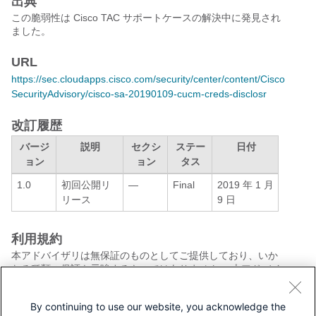
出典
この脆弱性は Cisco TAC サポートケースの解決中に発見され
ました。
URL
https://sec.cloudapps.cisco.com/security/center/content/Cisco
SecurityAdvisory/cisco-sa-20190109-cucm-creds-disclosr
改訂履歴
バージ
説明
セクシ
ステー
日付
ョン
ョン
タス
1.0
初回公開リ
—
Final
2019 年 1 月
リース
9 日
利用規約
本アドバイザリは無保証のものとしてご提供しており、いか
なる種類の保証も示唆するものではありません。 本アドバイ
ザリの情報およびリンクの使用に関する責任の一切はそれら
の使用者にあるものとします。 また、シスコは本ドキュメン
By continuing to use our website, you acknowledge the
トの内容を予告なしに変更したり、更新したりする権利を有