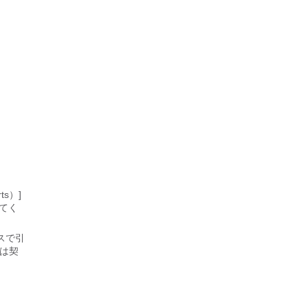
s）]
てく
スで引
くは契