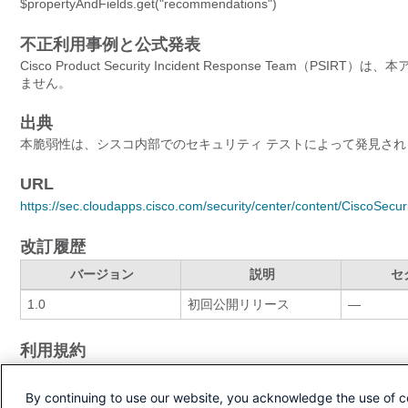
$propertyAndFields.get("recommendations")
不正利用事例と公式発表
Cisco Product Security Incident Response T
ません。
出典
本脆弱性は、シスコ内部でのセキュリティ テストによって発見され
URL
https://sec.cloudapps.cisco.com/security/center/content/CiscoSecu
改訂履歴
バージョン
説明
セ
1.0
初回公開リリース
—
利用規約
本アドバイザリは無保証のものとしてご提供しており、いかなる種
クの使用に関する責任の一切はそれらの使用者にあるものとします
By continuing to use our website, you acknowledge the use of c
りする権利を有します。