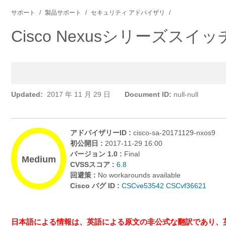
サポート
製品サポート
セキュリティ アドバイザリ
Cisco Nexusシリー
Updated:
2017 年 11 月 29 日
Document ID:
null-null
アドバイザリーID :
cisco-sa-20171129-nxos9
初公開日 :
2017-11-29 16:00
バージョン 1.0 :
Final
Medium
CVSSスコア :
6.8
回避策 :
No workarounds available
Cisco バグ ID :
CSCve53542
CSCvf36621
日本語による情報は、英語による原文の非公式な翻訳であり、