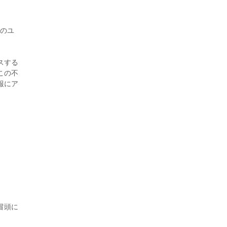
スのユ
スする
この不
報にア
の冒頭に