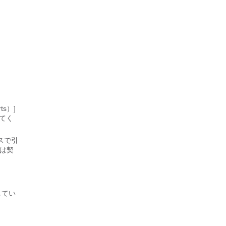
s）]
てく
スで引
くは契
認してい