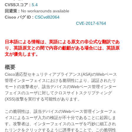
CVSSスコア :
5.4
回避策 :
No workarounds available
Cisco バグ ID :
CSCvd82064
CVE-2017-6764
日本語による情報は、英語による原文の非公式な翻訳であ
り、英語原文との間で内容の齟齬がある場合には、英語原
文が優先します。
概要
Cisco適応型セキュリティアプライアンス(ASA)のWebベース
管理インターフェイスにおける脆弱性により、認証されたリ
モートの攻撃者が、該当デバイスのWebベース管理インター
フェイスのユーザに対してクロスサイトスクリプティング
(XSS)攻撃を実行する可能性があります。
この脆弱性は、該当デバイスのWebベース管理インターフェ
イスによるユーザ入力の検証が不十分であることに起因しま
す。攻撃者は、インターフェイスのユーザを巧妙に細工され
たリンクをクリックするように誘導することで、この脆弱性