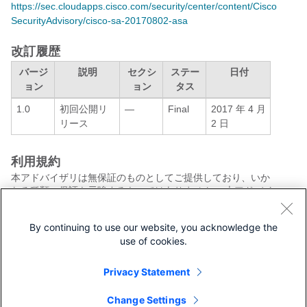
https://sec.cloudapps.cisco.com/security/center/content/Cisco
SecurityAdvisory/cisco-sa-20170802-asa
改訂履歴
バージ
説明
セクシ
ステー
日付
ョン
ョン
タス
1.0
初回公開リ
—
Final
2017 年 4 月
リース
2 日
利用規約
本アドバイザリは無保証のものとしてご提供しており、いか
なる種類の保証も示唆するものではありません。 本アドバイ
ザリの情報およびリンクの使用に関する責任の一切はそれら
の使用者にあるものとします。 また、シスコは本ドキュメン
By continuing to use our website, you acknowledge the
トの内容を予告なしに変更したり、更新したりする権利を有
use of cookies.
します。
本アドバイザリの記述内容に関して情報配信の URL を省略
し、単独の転載や意訳を施した場合、当社が管理した情報と
Privacy Statement
は見なされません。そうした情報は、事実誤認を引き起こし
たり、重要な情報が欠落していたりする可能性があります。
Change Settings