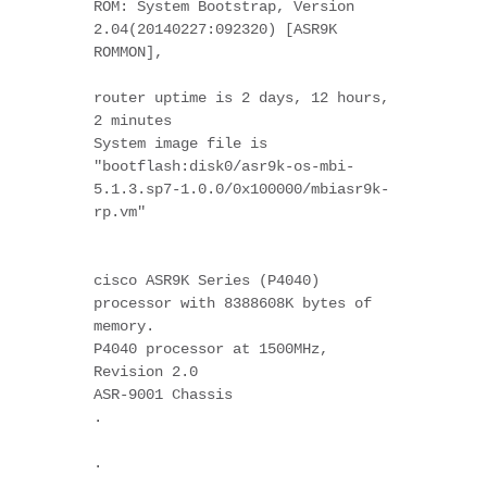
ROM: System Bootstrap, Version 
2.04(20140227:092320) [ASR9K 
ROMMON],  
router uptime is 2 days, 12 hours, 
2 minutes

System image file is 
"bootflash:disk0/asr9k-os-mbi-
5.1.3.sp7-1.0.0/0x100000/mbiasr9k-
rp.vm"
cisco ASR9K Series (P4040) 
processor with 8388608K bytes of 
memory.

P4040 processor at 1500MHz, 
Revision 2.0

ASR-9001 Chassis

.
.