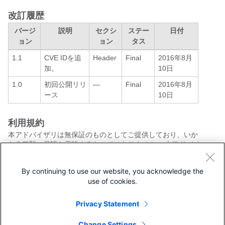
改訂履歴
バージ
説明
セクシ
ステー
日付
ョン
ョン
タス
1.1
CVE IDを追
Header
Final
2016年8月
加。
10日
1.0
初回公開リリ
—
Final
2016年8月
ース
10日
利用規約
本アドバイザリは無保証のものとしてご提供しており、いか
なる種類の保証も示唆するものではありません。 本アドバイ
ザリの情報およびリンクの使用に関する責任の一切はそれら
の使用者にあるものとします。 また、シスコは本ドキュメン
By continuing to use our website, you acknowledge the
トの内容を予告なしに変更したり、更新したりする権利を有
use of cookies.
します。
本アドバイザリの記述内容に関して情報配信の URL を省略
し、単独の転載や意訳を施した場合、当社が管理した情報と
Privacy Statement
は見なされません。そうした情報は、事実誤認を引き起こし
たり、重要な情報が欠落していたりする可能性があります。
Change Settings