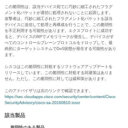
この脆弱性は、該当デバイス宛てに巧妙に細工されたフラグ
メント化パケットが適切に処理されないことに起因します。
攻撃者は、巧妙に細工されたフラグメント化パケットを該当
デバイスに送信して処理と再構成を行うことで、この脆弱性
を不正利用する可能性があります。エクスプロイトに成功す
ると、デバイスのRPでメモリリークが発生し、デバイスがす
べてのコントロールプレーンプロトコルをドロップして、最
終的にターゲットシステムでDoS状態が発生する可能性があり
ます。
シスコはこの脆弱性に対処するソフトウェアアップデートを
リリースしています。この脆弱性に対処する回避策はありま
せん。ただし、この脆弱性に対しては緩和策があります。
このアドバイザリは次のリンクで確認できます。
https://sec.cloudapps.cisco.com/security/center/content/Cisco
SecurityAdvisory/cisco-sa-20160810-iosxr
該当製品
脆弱性のある製品