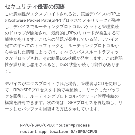
セキュリティ侵害の痕跡
この脆弱性がエクスプロイトされると、該当デバイスのRP上
のSoftware Packet Path(SPP)プロセスでメモリリークが発生
し、デバイスでルーティングプロトコルパケットと管理接続
のドロップが開始され、最終的にRPのリロードが発生する可
能性があります。これらの問題が発生している間、デバイス
宛てのすべてのトラフィックと、ルーティングプロトコルか
ら学習した情報によっては、すべてのパススルートラフィッ
クがドロップされ、その結果DoS状態が発生します。この脆弱
性が繰り返し悪用されると、DoS 状態が続く可能性がありま
す。
デバイスがエクスプロイトされた場合、管理者はCLIを使用し
て、RPのSPPプロセスを手動で再起動し、リークしたバッフ
ァを回復し、ルーティングプロトコルパケットと管理接続の
構築を許可できます。次の例は、SPPプロセスを再起動し、リ
ークしたバッファを回復する方法を示しています。
RP/0/RSP0/CPU0:router#
process 
restart spp location 0/rSP0/CPU0