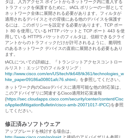
タは、入力アクセス ポイントからネットワーク内に進入する
トラフィックを保護するために、tACL ポリシーの一部として
ネットワーク全体に展開される必要があります。フィルタが
適用されるデバイスとその背後にある他のデバイスを保護す
るには、このポリシーを設定する必要があります。TCP ポー
ト 80 を使用している HTTP パケットと TCP ポート 443 を使
用している HTTPS パケットのフィルタは、信頼できるクライ
アントからのトラフィックだけが許可されるように、脆弱性
のあるネットワーク デバイスの直前に展開される必要もあり
ます。
tACLについての詳細は、『トランジットアクセスコントロー
ルリスト：エッジでのフィルタリング：
http://www.cisco.com/en/US/tech/tk648/tk361/technologies_w
hite_paper09186a00801afc76.shtml
』を参照してください。
ネットワーク内のCiscoデバイスに適用可能な他の対応策は、
このアドバイザリに関連するCisco適用対応策速報
(
https://sec.cloudapps.cisco.com/security/center/content/Cisc
oAppliedMitigationBulletin/cisco-amb-20071017-IPCC
)を参照
してください。
修正済みソフトウェア
アップグレードを検討する場合は、
http://www.cisco.com/go/psirt
と後続のアドバイザリも参照し