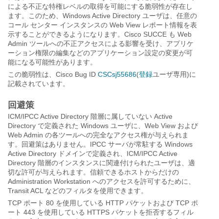
による不正な特権レベルの取得を可能にする脆弱性が存在し
ます。このため、Windows Active Directory ユーザは、任意の
コール センター インスタンスの Web View レポート情報を表
示することができるようになります。Cisco SUCCE も Web
Admin ツールへの不正アクセスによる影響を受け、アプリケ
ーション権限の編集などのアプリケーション設定の変更が可
能になる可能性があります。
この脆弱性は、Cisco Bug ID
CSCsj55686
(
登録
ユーザ専用)に
記載されています。
回避策
ICM/IPCC Active Directory 階層に属していない Active
Directory で定義された Windows ユーザに、Web View および
Web Admin の各ツールへの完全なアクセス権が与えられま
す。回避策はありません。IPCC サーバが常駐する Windows
Active Directory ドメインで定義され、ICM/IPCC Active
Directory 階層のインスタンスに関連付けられたユーザは、適
切な許可が与えられます。信頼できるホストからだけの
Administration Workstation へのアクセスを許可するために、
Transit ACL などのフィルタを使用できます。
TCP ポート 80 を使用している HTTP パケットおよび TCP ポ
ート 443 を使用している HTTPS パケットを拒否するフィル