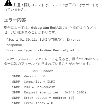
注意：隠しコ
マンドは、シスコでは正式にはサポートさ
れていません。
エラー応答
場合によっては、
debug atm ilmi
の出力から次のようなメ
ッ
セージ
が返されることがあります。
*Sep 1 01:30:11: ILMI(ATM5/0): Errored 
response     

Function Type = ilmiPeerDeviceTypeInfo
このサンプルのスニファトレースを見ると、標準のSNMPヘッ
ダーに次のフィールドが含まれていることがわかります。
------------ SNMP Header ------------ 

   SNMP: Version = 0 

   SNMP: Community = ILMI 

   SNMP: PDU = GetRequest 

   SNMP: Request identifier = 0x348 (840) 

   SNMP: Error status = noError (0) 

   SNMP: Error index = 0