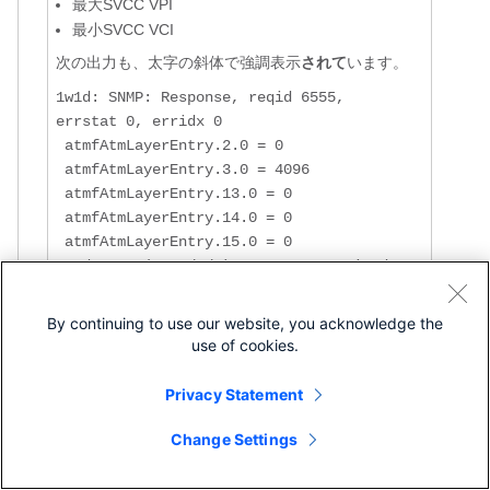
最大SVCC VPI
最小SVCC VCI
次の出力も、太字の斜体で強調表示
されて
います。
1w1d: SNMP: Response, reqid 6555, 
errstat 0, erridx 0

 atmfAtmLayerEntry.2.0 = 0

 atmfAtmLayerEntry.3.0 = 4096

 atmfAtmLayerEntry.13.0 = 0

 atmfAtmLayerEntry.14.0 = 0

 atmfAtmLayerEntry.15.0 = 0

1w1d: ILMI(ATM0/0/0):Response received 
for request 6555

By continuing to use our website, you acknowledge the
1w1d: ILMI(ATM0/0/0): Peer Max Vpcs is 0

use of cookies.
1w1d: ILMI(ATM0/0/0): Peer Max Vccs is 
4096

Privacy Statement
1w1d: ILMI(ATM0/0/0): Peer Max SvpcVpi 
is 0

Change Settings
1w1d: ILMI(ATM0/0/0): Peer Max SvccVpi 
is 0
