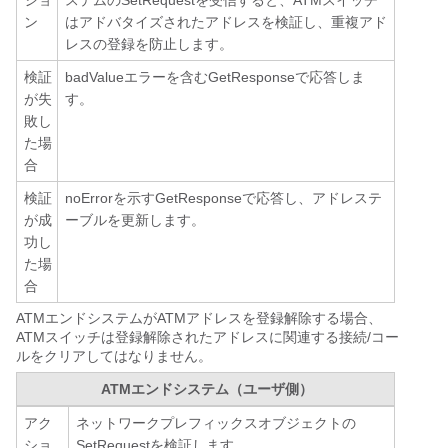
ショ
ステムのSetRequestを受信すると、ATMスイッチ
ン
はアドバタイズされたアドレスを検証し、重複アド
レスの登録を防止します。
検証
badValueエラーを含むGetResponseで応答しま
が失
す。
敗し
た場
合
検証
noErrorを示すGetResponseで応答し、アドレステ
が成
ーブルを更新します。
功し
た場
合
ATMエンドシステムがATMアドレスを登録解除する場合、
ATMスイッチは登録解除されたアドレスに関連する接続/コー
ルをクリアしてはなりません。
ATMエンドシステム（ユーザ側）
アク
ネットワークプレフィックスオブジェクトの
ショ
SetRequestを検証します。