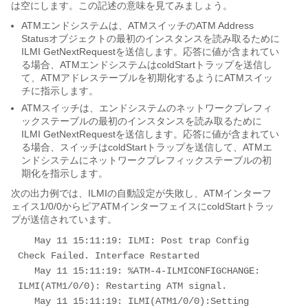
は空にします。この記述の意味を見てみましょう。
ATMエンドシステムは、ATMスイッチのATM Address
Statusオブジェクトの最初のインスタンスを読み取るために
ILMI GetNextRequestを送信します。応答に値が含まれてい
る場合、ATMエンドシステムはcoldStartトラップを送信し
て、ATMアドレステーブルを初期化するようにATMスイッ
チに指示します。
ATMスイッチは、エンドシステムのネットワークプレフィ
ックステーブルの最初のインスタンスを読み取るために
ILMI GetNextRequestを送信します。応答に値が含まれてい
る場合、スイッチはcoldStartトラップを送信して、ATMエ
ンドシステムにネットワークプレフィックステーブルの初
期化を指示します。
次の出力例では、ILMIの自動設定が失敗し、ATMインターフ
ェイス1/0/0からピアATMインターフェイスにcoldStartトラッ
プが送信されています。
   May 11 15:11:19: ILMI: Post trap Config 
Check Failed. Interface Restarted    

   May 11 15:11:19: %ATM-4-ILMICONFIGCHANGE: 
ILMI(ATM1/0/0): Restarting ATM signal. 

   May 11 15:11:19: ILMI(ATM1/0/0):Setting 