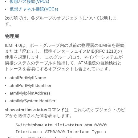
仮想パス接続(VPCs)
仮想チャネル接続(VCCs)
次の項では、各グループのオブジェクトについて説明しま
す。
物理層
ILMI 4.0は、ポートグループ内の以前の物理層のILMI値を継続
または「廃止」し、標準インターフェイスMIB(RFC 1213)の
使用を規定します。 このグループには、ネイバーシステムが
隣接システムのテーブルを維持して、ATM接続の自動検出と
トレースを容易にするオブジェクトも含まれています。
atmfPortMyIfName
atmfPortMyIfIdentifier
atmfMyIpNmAddress
atmfMySystemIdentifier
show
atm ilmi-statusコマンド
は、これらのオブジェクトのピ
アから送信された値を表示します。
   Switch#
show atm ilmi-status atm 0/0/0
   Interface : ATM0/0/0 Interface Type : 