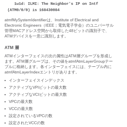
   1w1d: ILMI: The Neighbor's IP on Intf 
(ATM0/0/0) is 168430084
atmfMySystemIdentifierは、Institute of Electrical and
Electronic Engineers（IEEE；電気電子学会）のユニバーサル
管理MACアドレス空間から取得した48ビットの識別子で、
ATMデバイスを一意に識別します。
ATM 層
ATMインターフェイスの次の属性はATM層グループを形成し
ます。ATM層グループは、その値をatmfAtmLayerGroupテー
ブルに格納します。各インターフェイスには、テーブル内に
atmfAtmLayerIndexエントリがあります。
インターフェイスインデックス
アクティブなVPIビットの最大数
アクティブなVCIビットの最大数
VPCの最大数
VCCの最大数
設定されているVPCの数
設定されたVCCの数