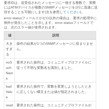
要求IDは、送受信されたメッセージに一致する整数で、実際
にはATMデバイスが複数のSNMPメッセージを1行に迅速に送
信することを可能にします(次を参照し
てください
)。
error-statusフィールドがゼロ以外の場合は、要求の処理中に
例外が発生したことを示します。error-statusフィールドで
は、次のエラー値が使用されます。
値
説明
大き
操作の結果が1つのSNMPメッセージに収まりませ
すぎ
ん。
る
noS
要求された操作は、コミュニティプロファイルに
uch
従って不明な変数名を識別しました。
Nam
e
bad
要求された操作で、変数を変更しようとしたとき
Valu
に正しくない構文または値が指定されました。
e
read
要求された操作は、コミュニティプロファイルが