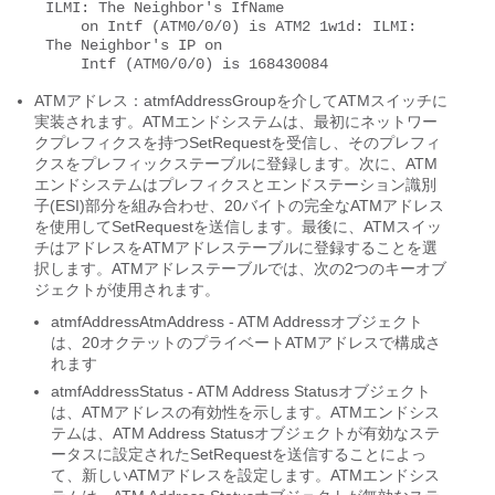
ILMI: The Neighbor's IfName 

    on Intf (ATM0/0/0) is ATM2 1w1d: ILMI: 
The Neighbor's IP on 

    Intf (ATM0/0/0) is 168430084
ATMアドレス：atmfAddressGroupを介してATMスイッチに
実装されます。ATMエンドシステムは、最初にネットワー
クプレフィクスを持つSetRequestを受信し、そのプレフィ
クスをプレフィックステーブルに登録します。次に、ATM
エンドシステムはプレフィクスとエンドステーション識別
子(ESI)部分を組み合わせ、20バイトの完全なATMアドレス
を使用してSetRequestを送信します。最後に、ATMスイッ
チはアドレスをATMアドレステーブルに登録することを選
択します。ATMアドレステーブルでは、次の2つのキーオブ
ジェクトが使用されます。
atmfAddressAtmAddress - ATM Addressオブジェクト
は、20オクテットのプライベートATMアドレスで構成さ
れます
atmfAddressStatus - ATM Address Statusオブジェクト
は、ATMアドレスの有効性を示します。ATMエンドシス
テムは、ATM Address Statusオブジェクトが有効なステ
ータスに設定されたSetRequestを送信することによっ
て、新しいATMアドレスを設定します。ATMエンドシス