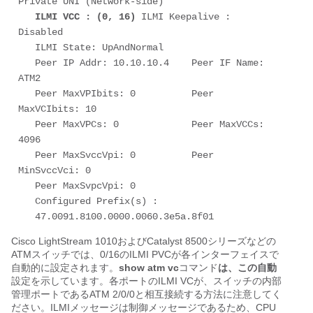
Private UNI (Network-side) 

ILMI VCC : (0, 16)
 ILMI Keepalive : 
Disabled 

   ILMI State: UpAndNormal 

   Peer IP Addr: 10.10.10.4    Peer IF Name: 
ATM2 

   Peer MaxVPIbits: 0          Peer 
MaxVCIbits: 10 

   Peer MaxVPCs: 0             Peer MaxVCCs: 
4096 

   Peer MaxSvccVpi: 0          Peer 
MinSvccVci: 0 

   Peer MaxSvpcVpi: 0 

   Configured Prefix(s) : 

Cisco LightStream 1010およびCatalyst 8500シリーズなどの
ATMスイッチでは、0/16のILMI PVCが各インターフェイスで
自動的に設定されます。
show atm vc
コマンド
は、この自動
設定を示しています。各ポートのILMI VCが、スイッチの内部
管理ポートであるATM 2/0/0と相互接続する方法に注意してく
ださい。ILMIメッセージは制御メッセージであるため、CPU