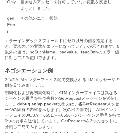
Only
書き込みアクセスを許可していない変数を変更し
ようとしました。
gen
その他のエラー状態。
Erro
r
エラーインデックスフィールドにゼロ以外の値を指定する
と、要求のどの変数がエラーになっていたかが示されます。0
以外の値は、noSuchName、badValue、readOnlyのエラー値
に対してのみ使用できます。
ネゴシエーション例
2つのATMインターフェイス間で交換されるILMIメッセージの
例を見てみましょう。
初期化および再初期化時に、ATMインターフェイスは異なる
シーケンス番号を持つ複数のGetRequestメッセージを送信し
ます。
debug snmp packet
の出力
は、各GetRequest
メッセ
ージの固有の内容を示します。次の出力例では、ATMインタ
ーフェイス0/0/0が、6551から6556へのシーケンス番号を持つ
6つの要求を送信しています。GetRequestsを2つのセットに
分割して見てみましょう。