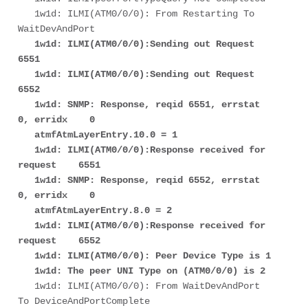
   1w1d: ILMI(ATM0/0/0): From Restarting To 
WaitDevAndPort  

1w1d: ILMI(ATM0/0/0):Sending out Request 
6551    

   1w1d: ILMI(ATM0/0/0):Sending out Request 
6552    

   1w1d: SNMP: Response, reqid 6551, errstat 
0, erridx    0 

   atmfAtmLayerEntry.10.0 = 1    

   1w1d: ILMI(ATM0/0/0):Response received for 
request    6551 

   1w1d: SNMP: Response, reqid 6552, errstat 
0, erridx    0 

   atmfAtmLayerEntry.8.0 = 2    

   1w1d: ILMI(ATM0/0/0):Response received for 
request    6552 

   1w1d: ILMI(ATM0/0/0): Peer Device Type is 1    

   1w1d: The peer UNI Type on (ATM0/0/0) is 2    
   1w1d: ILMI(ATM0/0/0): From WaitDevAndPort 
To DeviceAndPortComplete 
