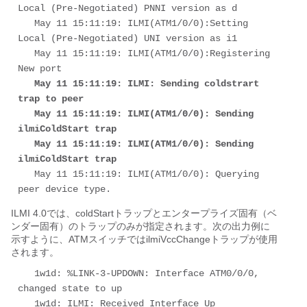
Local (Pre-Negotiated) PNNI version as d 

   May 11 15:11:19: ILMI(ATM1/0/0):Setting 
Local (Pre-Negotiated) UNI version as i1 

   May 11 15:11:19: ILMI(ATM1/0/0):Registering 
New port 

May 11 15:11:19: ILMI: Sending coldstrart 
trap to peer 

   May 11 15:11:19: ILMI(ATM1/0/0): Sending 
ilmiColdStart trap    

   May 11 15:11:19: ILMI(ATM1/0/0): Sending 
ilmiColdStart trap
   May 11 15:11:19: ILMI(ATM1/0/0): Querying 
peer device type.
ILMI 4.0では、coldStartトラップとエンタープライズ固有（ベ
ンダー固有）のトラップのみが指定されます。次の出力例に
示すように、ATMスイッチではilmiVccChangeトラップが使用
されます。
   1w1d: %LINK-3-UPDOWN: Interface ATM0/0/0, 
changed state to up 

   1w1d: ILMI: Received Interface Up 