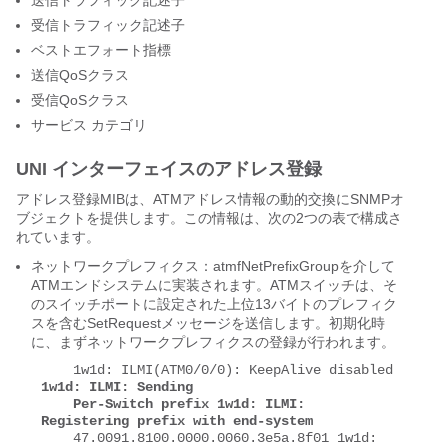
送信トラフィック記述子
受信トラフィック記述子
ベストエフォート指標
送信QoSクラス
受信QoSクラス
サービス カテゴリ
UNI インターフェイスのアドレス登録
アドレス登録MIBは、ATMアドレス情報の動的交換にSNMPオ
ブジェクトを提供します。この情報は、次の2つの表で構成さ
れています。
ネットワークプレフィクス：atmfNetPrefixGroupを介して
ATMエンドシステムに実装されます。ATMスイッチは、そ
のスイッチポートに設定された上位13バイトのプレフィク
スを含むSetRequestメッセージを送信します。初期化時
に、まずネットワークプレフィクスの登録が行われます。
    1w1d: ILMI(ATM0/0/0): KeepAlive disabled 
1w1d: ILMI: Sending 

    Per-Switch prefix 1w1d: ILMI: 
Registering prefix with end-system
    47.0091.8100.0000.0060.3e5a.8f01 1w1d: 