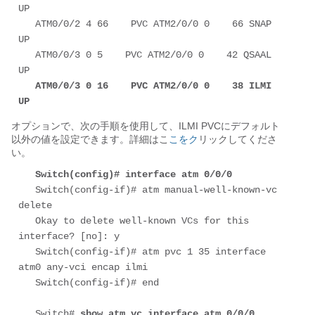
UP 

   ATM0/0/2 4 66    PVC ATM2/0/0 0    66 SNAP 
UP 

   ATM0/0/3 0 5    PVC ATM2/0/0 0    42 QSAAL 
UP 

ATM0/0/3 0 16    PVC ATM2/0/0 0    38 ILMI 
UP
オプションで、次の手順を使用して、ILMI PVCにデフォルト
以外の値を設定できます。詳細はこ
こをク
リックしてくださ
い。
Switch(config)# interface atm 0/0/0
   Switch(config-if)# atm manual-well-known-vc 
delete 

   Okay to delete well-known VCs for this 
interface? [no]: y 

   Switch(config-if)# atm pvc 1 35 interface 
atm0 any-vci encap ilmi 

   Switch(config-if)# end

   Switch# 
show atm vc interface atm 0/0/0