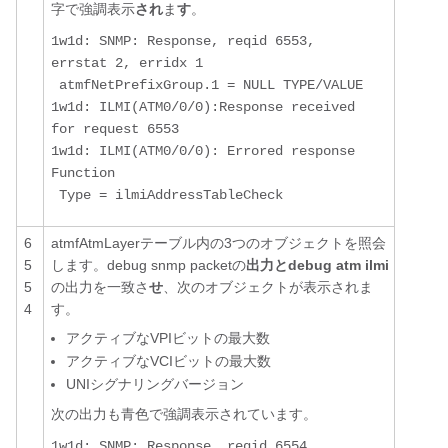
字で強調表示
され
ま
す
。
1w1d: SNMP: Response, reqid 6553, 
errstat 2, erridx 1

 atmfNetPrefixGroup.1 = NULL TYPE/VALUE 

1w1d: ILMI(ATM0/0/0):Response received 
for request 6553 

1w1d: ILMI(ATM0/0/0): Errored response  
Function

 Type = ilmiAddressTableCheck 
6
atmfAtmLayerテーブル内の3つのオブジェクトを照会
5
します。debug snmp packetの
出力とdebug atm ilmi
5
の出力を一致さ
せ
、次のオブジェクトが表示されま
4
す。
アクティブなVPIビットの最大数
アクティブなVCIビットの最大数
UNIシグナリングバージョン
次の出力も青色で強調表示されています。
1w1d: SNMP: Response, reqid 6554, 