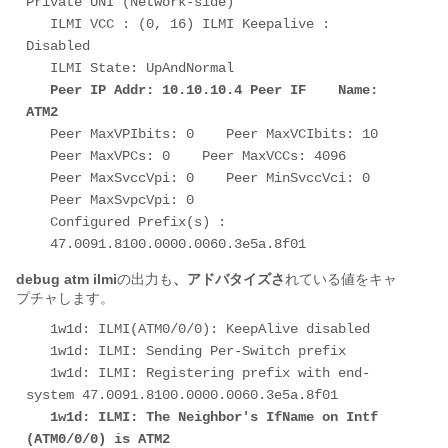
Private UNI (Network-side) 

   ILMI VCC : (0, 16) ILMI Keepalive : 
Disabled 

   ILMI State: UpAndNormal 

Peer IP Addr: 10.10.10.4 Peer IF    Name: 
ATM2
   Peer MaxVPIbits: 0    Peer MaxVCIbits: 10 

   Peer MaxVPCs: 0    Peer MaxVCCs: 4096 

   Peer MaxSvccVpi: 0    Peer MinSvccVci: 0 

   Peer MaxSvpcVpi: 0 

   Configured Prefix(s) : 

debug atm ilmi
の出力も
、アドバタイズさ
れている値をキャ
プチャします。
   1w1d: ILMI(ATM0/0/0): KeepAlive disabled 

   1w1d: ILMI: Sending Per-Switch prefix 

   1w1d: ILMI: Registering prefix with end-
system 47.0091.8100.0000.0060.3e5a.8f01    

1w1d: ILMI: The Neighbor's IfName on Intf 
(ATM0/0/0) is ATM2    
