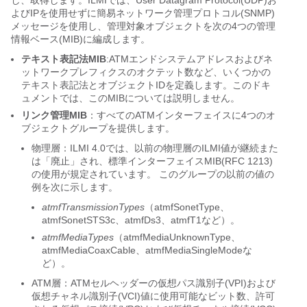
し、取得します。ILMIでは、User Datagram Protocol(UDP)お
よびIPを使用せずに簡易ネットワーク管理プロトコル(SNMP)
メッセージを使用し、管理対象オブジェクトを次の4つの管理
情報ベース(MIB)に編成します。
テキスト表記法MIB
:ATMエンドシステムアドレスおよびネ
ットワークプレフィクスのオクテット数など、いくつかの
テキスト表記法とオブジェクトIDを定義します。このドキ
ュメントでは、このMIBについては説明しません。
リンク管理MIB
：すべてのATMインターフェイスに4つのオ
ブジェクトグループを提供します。
物理層：ILMI 4.0では、以前の物理層のILMI値が継続また
は「廃止」され、標準インターフェイスMIB(RFC 1213)
の使用が規定されています。 このグループの以前の値の
例を次に示します。
atmfTransmissionTypes
（atmfSonetType、
atmfSonetSTS3c、atmfDs3、atmfT1など）。
atmfMediaTypes
（atmfMediaUnknownType、
atmfMediaCoaxCable、atmfMediaSingleModeな
ど）。
ATM層：ATMセルヘッダーの仮想パス識別子(VPI)および
仮想チャネル識別子(VCI)値に使用可能なビット数、許可