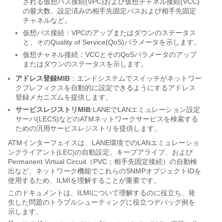
される仮想パス接続(VPC)および仮想チャネル接続(VCC)
の最大数、設定済みの相手先固定パスおよび相手先固定
チャネルなど。
仮想パス接続：VPCのアップまたはダウンのステータス
と、そのQuality of Service(QoS)パラメータを示します。
仮想チャネル接続：VCCとそのQoSパラメータのアップ
またはダウンのステータスを示します。
アドレス登録MIB
：エンドシステムでスイッチがネットワー
クプレフィクスを自動的に設定できるようにするアドレス
登録メカニズムを提供します。
サービスレジストリMIB
:LANEでLANエミュレーション設定
サーバ(LECS)などのATMネットワークサービスを検索する
ための汎用サービスレジストリを提供します。
ATMインターフェイスは、LANE環境でのLANエミュレーショ
ンクライアント(LEC)の自動設定、キープアライブ、および
Permanent Virtual Circuit（PVC；相手先固定接続）の自動検
出など、ネットワーク機能でこれらのSNMPオブジェクトIDを
使用するため、ILMIを理解することが重要です。
このドキュメントは、ILMIについて理解するのに役立ち、発
生した問題のトラブルシューティングに役立つデバッグ例を
示します。