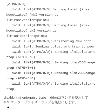
(ATM0/0/0) 

   1w1d: ILMI(ATM0/0/0):Setting Local (Pre-
Negotiated) PNNI version as 
ilmiPnniVersion1point0    

   1w1d: ILMI(ATM0/0/0):Setting Local (Pre-
Negotiated) UNI version as 
ilmiUniVersion4point0    

   1w1d: ILMI(ATM0/0/0):Registering New port 

   1w1d: ILMI: Sending coldstrart trap to peer 

   1w1d: ILMI(ATM0/0/0): Sending ilmiColdStart 
trap (ATM0/0/0) 

1w1d: ILMI(ATM0/0/0): Sending ilmiVCCChange 
trap (ATM0/0/0)    

   1w1d: ILMI(ATM0/0/0): Sending ilmiVCCChange 
trap (ATM0/0/0)
   1w1d: ILMI(ATM0/0/0): Sending ilmiColdStart 
trap
disable-ilmi-enterprise-traps hiddenコマンドを使用して、
ILMIエンタープライズトラップを無効にします。