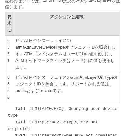
最初のセットでは、ATM 0/0/0は次の2つのGetRequestsを送
信します。
要
アクションと結果
求
ID
6
ピアATMインターフェイスの
5
atmfAtmLayerDeviceTypeオブジェクトIDを照会しま
5
す。ATMエンドシステムはユーザ(1)の値を使用し、
1
ATMネットワークスイッチはノード(2)の値を使用し
ます。
6
ピアATMインターフェイスのatmfAtmLayerUniTypeオ
5
ブジェクトIDを照会します。サポートされる値は、
5
publicおよびprivateです。
2
   1w1d: ILMI(ATM0/0/0): Querying peer device 
type. 

   1w1d: ILMI:peerDeviceTypeQuery not 
completed 

   1w1d: ILMI:peerPortTypeQuery not completed 
