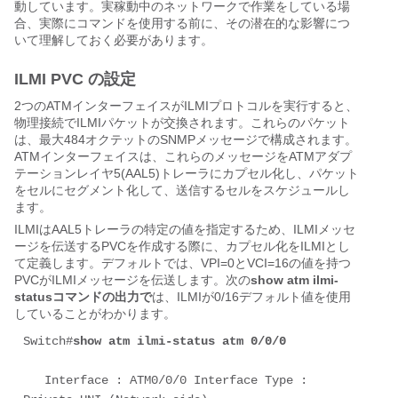
動しています。実稼動中のネットワークで作業をしている場
合、実際にコマンドを使用する前に、その潜在的な影響につ
いて理解しておく必要があります。
ILMI PVC の設定
2つのATMインターフェイスがILMIプロトコルを実行すると、
物理接続でILMIパケットが交換されます。これらのパケット
は、最大484オクテットのSNMPメッセージで構成されます。
ATMインターフェイスは、これらのメッセージをATMアダプ
テーションレイヤ5(AAL5)トレーラにカプセル化し、パケット
をセルにセグメント化して、送信するセルをスケジュールし
ます。
ILMIはAAL5トレーラの特定の値を指定するため、ILMIメッセ
ージを伝送するPVCを作成する際に、カプセル化をILMIとし
て定義します。デフォルトでは、VPI=0とVCI=16の値を持つ
PVCがILMIメッセージを伝送します。次の
show atm ilmi-
statusコマンドの出力で
は、ILMIが0/16デフォルト値を使用
していることがわかります。
Switch#
show atm ilmi-status atm 0/0/0
   Interface : ATM0/0/0 Interface Type : 