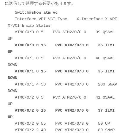
に送信して処理する必要があります。
   Switch#
show atm vc
   Interface VPI VCI Type    X-Interface X-VPI 
X-VCI Encap Status 

   ATM0/0/0 0 5    PVC ATM2/0/0 0    39 QSAAL 
UP 

ATM0/0/0 0 16    PVC ATM2/0/0 0    35 ILMI 
UP
   ATM0/0/1 0 5    PVC ATM2/0/0 0    40 QSAAL 
DOWN 

ATM0/0/1 0 16    PVC ATM2/0/0 0    36 ILMI 
DOWN
   ATM0/0/1 4 50    PVC ATM2/0/0 0    230 SNAP 
DOWN 

   ATM0/0/2 0 5    PVC ATM2/0/0 0    41 QSAAL 
UP 

ATM0/0/2 0 16    PVC ATM2/0/0 0    37 ILMI 
UP
   ATM0/0/2 0 55    PVC ATM0/0/3 0    50 UP 

   ATM0/0/2 2 40    PVC ATM2/0/0 0    89 SNAP 