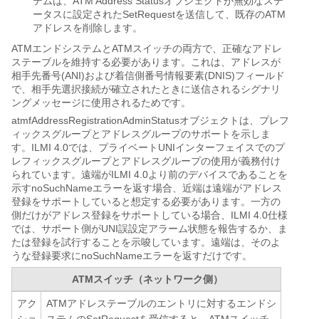
テムは、ATM Address Statusオブジェクトが無効なステ
ータスに設定されたSetRequestを送信して、既存のATM
アドレスを削除します。
ATMエンドシステムとATMスイッチの両方で、正確なアドレ
ステーブルを維持する必要があります。これは、アドレスが
相手先番号(ANI)および着信側番号情報要素(DNIS)フィールド
で、相手先選択接続が確立されたときに送信されるシグナリ
ングメッセージに使用されるためです。
atmfAddressRegistrationAdminStatusオブジェクトは、プレフ
ィックスグループとアドレスグループのサポートを示しま
す。ILMI 4.0では、プライベートUNIインターフェイスでのプ
レフィックスグループとアドレスグループの使用が義務付け
られています。遠端がILMI 4.0より前のデバイスであることを
示すnoSuchNameエラーを返す場合、近端は遠端がアドレス
登録をサポートしていると想定する必要があります。一方の
側だけがアドレス登録をサポートしている場合、ILMI 4.0仕様
では、サポート側がUNI誤設定アラーム状態を報告するか、ま
たは登録を試行することを示唆しています。遠端は、そのよ
うな登録要求にnoSuchNameエラーを返すだけです。
ATMスイッチ（ネットワーク側）
アク
ATMアドレステーブルのエントリに対するエンドシ