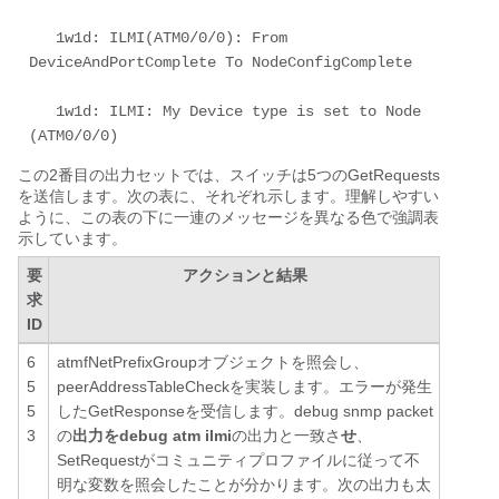
   1w1d: ILMI(ATM0/0/0): From 
DeviceAndPortComplete To NodeConfigComplete 

   1w1d: ILMI: My Device type is set to Node 
(ATM0/0/0)
この2番目の出力セットでは、スイッチは5つのGetRequests
を送信します。次の表に、それぞれ示します。理解しやすい
ように、この表の下に一連のメッセージを異なる色で強調表
示しています。
要
アクションと結果
求
ID
6
atmfNetPrefixGroupオブジェクトを照会し、
5
peerAddressTableCheckを実装します。エラーが発生
5
したGetResponseを受信します。debug snmp packet
3
の
出力をdebug atm ilmi
の出力と一致さ
せ
、
SetRequestがコミュニティプロファイルに従って不
明な変数を照会したことが分かります。次の出力も太