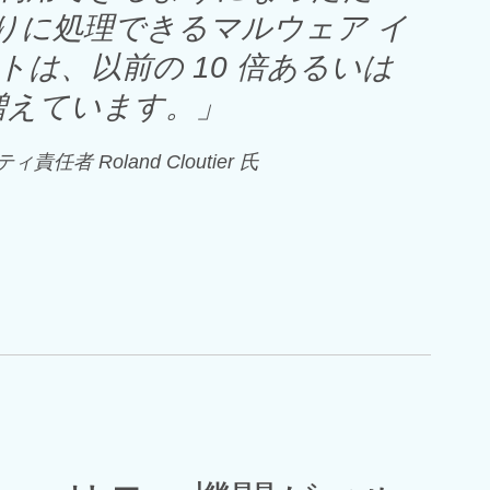
たりに処理できるマルウェア イ
トは、以前の 10 倍あるいは
で増えています。
」
責任者 Roland Cloutier 氏