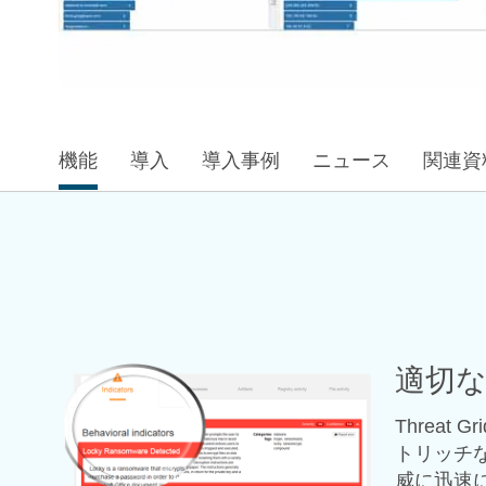
機能
導入
導入事例
ニュース
関連資
適切
Threa
トリッチ
威に迅速