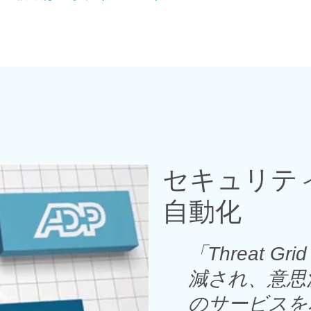
セキュリテ
自動化
「
Threat 
減され、意思
のサービスを