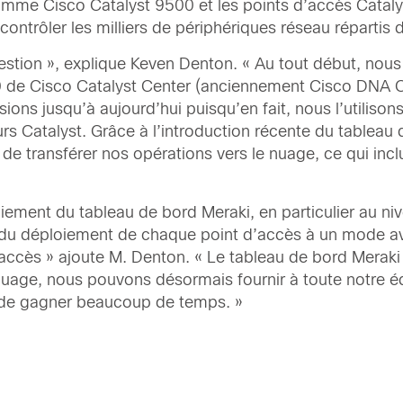
amme Cisco Catalyst 9500 et les points d’accès Catal
trôler les milliers de périphériques réseau répartis da
gestion », explique Keven Denton. « Au tout début, nous 
.0 de Cisco Catalyst Center (anciennement Cisco DNA C
sions jusqu’à aujourd’hui puisqu’en fait, nous l’utilis
rs Catalyst. Grâce à l’introduction récente du tablea
de transférer nos opérations vers le nuage, ce qui inc
ment du tableau de bord Meraki, en particulier au nive
 du déploiement de chaque point d’accès à un mode av
’accès » ajoute M. Denton. « Le tableau de bord Meraki
n nuage, nous pouvons désormais fournir à toute notre 
 de gagner beaucoup de temps. »