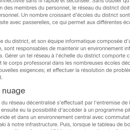
onnectivité sans fil rapide et sécurisée. Sans oublier q
un des membres du personnel, le réseau du district doit
sonnel. Un nombre croissant d’écoles du district son
site avec passerelles, ce qui permet aux différentes é
ie du district, et son équipe informatique composée d’a
que, sont responsables de maintenir un environnement 
. Gérer un tel réseau à l’échelle du district comporte c
et le corps professoral dans les nombreuses écoles déce
nouvelles exigences; et effectuer la résolution de pro
I.
n nuage
u réseau décentralisé s’effectuait par l’entremise de l
nsuite eu la possibilité d’accéder à un programme pilote
ride et dans un environnement central avec commutat
ki à notre infrastructure. Puis, lorsque le tableau de