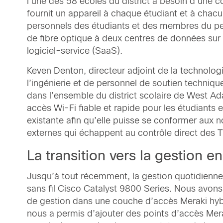
l’une des 58 écoles du district a besoin d’une c
fournit un appareil à chaque étudiant et à chac
personnels des étudiants et des membres du per
de fibre optique à deux centres de données sur 
logiciel-service (SaaS).
Keven Denton, directeur adjoint de la technolog
l’ingénierie et de personnel de soutien techni
dans l’ensemble du district scolaire de West Ada
accès Wi-Fi fiable et rapide pour les étudiants 
existante afin qu’elle puisse se conformer aux 
externes qui échappent au contrôle direct des T
La transition vers la gestion e
Jusqu’à tout récemment, la gestion quotidienne d
sans fil Cisco Catalyst 9800 Series. Nous avons e
de gestion dans une couche d’accès Meraki hyb
nous a permis d’ajouter des points d’accès Mera