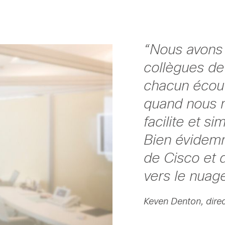
“
Nous avons
collègues de 
chacun écout
quand nous 
facilite et si
Bien évidem
de Cisco et 
vers le nuag
Keven Denton, direc