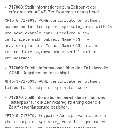
717068:
Stellt Informationen zum Zeitpunkt der
erfolgreichen ACME-Zertifikatregistrierung bereit.
%FTD-5-717068: ACME Certificate enrollment 
succeeded for trustpoint <private_acme> with CA 
<ca-acme.example.com>. Received a new 
certificate with Subject Name <CN=fj-
asav.example.com> Issuer Name <CN=ca-acme 
Intermediate CA,O=ca-acme> Serial Number 
<truncated>
717069:
Enthält Informationen über den Fall, dass die
ACME-Registrierung fehlschlägt.
%FTD-3-717069: ACME Certificate enrollment 
failed for trustpoint <private_acme>
717070:
Stellt Informationen bereit, die sich auf das
Tastenpaar für die Zertifikatregistrierung oder die
Zertifikatverlängerung beziehen.
%FTD-5-717070: Keypair <Auto.private_acme> in 
the trustpoint <private_acme> is regenerated 