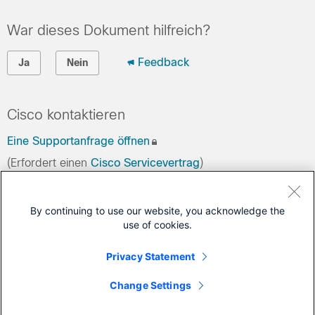
War dieses Dokument hilfreich?
Feedback
Ja
Nein
Cisco kontaktieren
Eine Supportanfrage öffnen
(Erfordert einen
Cisco Servicevertrag
)
Dieses Dokument gilt für folgende Produkte.
By continuing to use our website, you acknowledge the
use of cookies.
Secure Firewall Management Center
Secure Firewall Management Center Virtual
Privacy Statement
Secure Firewall Threat Defense
Change Settings
Secure Firewall Threat Defense Virtual