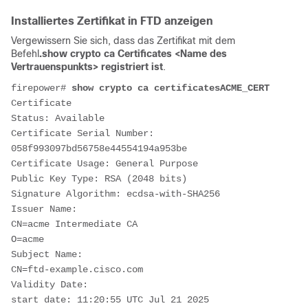
Installiertes Zertifikat in FTD anzeigen
Vergewissern Sie sich, dass das Zertifikat mit dem
Befehl
.show crypto ca Certificates <Name des
Vertrauenspunkts> registriert ist
.
firepower# 
show crypto ca certificates
ACME_CERT
Certificate
Status: Available
Certificate Serial Number: 
058f993097bd56758e44554194a953be
Certificate Usage: General Purpose
Public Key Type: RSA (2048 bits)
Signature Algorithm: ecdsa-with-SHA256
Issuer Name: 
CN=acme Intermediate CA
O=acme
Subject Name: 
CN=ftd-example.cisco.com
Validity Date: 
start date: 11:20:55 UTC Jul 21 2025