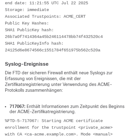
end date: 11:21:55 UTC Jul 22 2025
Storage: immediate
Associated Trustpoints: ACME_CERT
Public Key Hashes: 
SHA1 PublicKey hash: 
26b7a0f7414364a45b246114478bb74f432520c4
SHA1 PublicKeyInfo hash: 
24125d6e8674566c1551784f651975b562c520a
Syslog-Ereignisse
Die FTD der sicheren Firewall enthält neue Syslogs zur
Erfassung von Ereignissen, die mit der
Zertifikatsregistrierung unter Verwendung des ACME-
Protokolls zusammenhängen:
717067:
Enthält Informationen zum Zeitpunkt des Beginns
der ACME-Zertifikatregistrierung.
%FTD-5-717067: Starting ACME certificate 
enrollment for the trustpoint <private_acme> 
with CA <ca-acme.example.com>. Mode <manual>