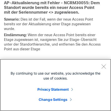
AP-Aktualisierung mit Fehler - NCRM30055: Dem
Standort wurde bereits ein neuer Access Point
mit der Seriennummer <> zugewiesen.
Szenario:
Dies ist der Fall, wenn der neue Access Point
bereits vor der Aktualisierung einer Etage zugewiesen
wurde.
Eindämmung:
Wenn der neue Access Point bereits einer
Etage zugewiesen ist, navigieren Sie zur Etage-Übersicht
unter der Standorthierarchie, und entfernen Sie den Access
Point aus dieser Etage
4. Fehlerfehlermeldung, die beim Bewegen über
"Ersetzungsstatus" angezeigt wird: "NCRM30054:
Konfiguration des Access Points fehlgeschlagen."
By continuing to use our website, you acknowledge the
use of cookies.
Szenario:
Wenn der alte Zugangspunkt offline ist und der
neue Zugangspunkt im Catalyst Center als erreichbar
Privacy Statement
angezeigt wird, der neue Zugangspunkt jedoch nicht
verfügbar ist
Change Settings