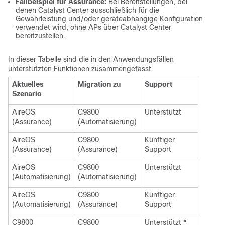
Fallbeispiel für Assurance:
Bei Bereitstellungen, bei
denen Catalyst Center ausschließlich für die
Gewährleistung und/oder geräteabhängige Konfiguration
verwendet wird, ohne APs über Catalyst Center
bereitzustellen.
In dieser Tabelle sind die in den Anwendungsfällen
unterstützten Funktionen zusammengefasst.
Aktuelles
Migration zu
Support
Szenario
AireOS
C9800
Unterstützt
(Assurance)
(Automatisierung)
AireOS
C9800
Künftiger
(Assurance)
(Assurance)
Support
AireOS
C9800
Unterstützt
(Automatisierung)
(Automatisierung)
AireOS
C9800
Künftiger
(Automatisierung)
(Assurance)
Support
C9800
C9800
Unterstützt *