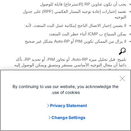
يجب أن تكون عناوين RP (الاسترجاع) قابلة للوصول
تعتمد إختبارات إعادة توجيه المسار العكسي (RPF) على جدول
التوجيه
لا يضمن إختبار الاتصال الناجح إمكانية عمل البث المتعدد، لأنه:
يمكن السماح ب ICMP أثناء حظر البث المتعدد
لا يزال من الممكن تكوين PIM أو Auto-RP بشكل غير صحيح
تلميح: قبل تحليل ميزة Auto-RP، أو تجاور PIM، أو تحديد RP، تأكد
دائما أن مجال التوجيه الأساسي مستقر ومتسق ويمكن الوصول إليه
من نهاية إلى نهاية.
الخطوة 2: تحديد أدوار البث المتعدد والهيكل الشامل
By continuing to use our website, you acknowledge the
تتمثل الخطوة التالية في تحديد دور كل جهاز مشترك في إعادة توجيه
use of cookies.
حركة مرور البث المتعدد بشكل واضح. هذه خطوة إجبارية، بما أن
أستكشاف أخطاء البث المتعدد وإصلاحها يعتمد تماما على فهم تدفق
Privacy Statement
حركة المرور والسلوك المتوقع عبر المخطط.
وعلى أقل تقدير، يجب تحديد هذه العناصر:
Change Settings
مصدر (مصادر) البث المتعدد: 10.150.1.37 (VLAN 1)
مجموعة البث المتعدد (G): 224.10.20.10