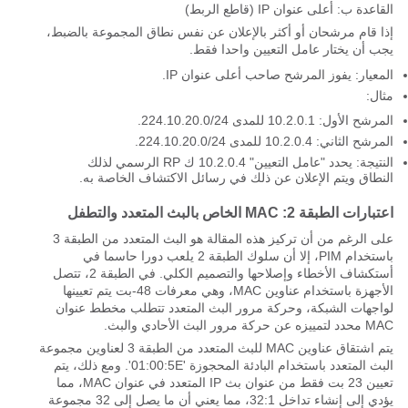
القاعدة ب: أعلى عنوان IP (قاطع الربط)
إذا قام مرشحان أو أكثر بالإعلان عن نفس نطاق المجموعة بالضبط،
يجب أن يختار عامل التعيين واحدا فقط.
المعيار: يفوز المرشح صاحب أعلى عنوان IP.
مثال:
المرشح الأول: 10.2.0.1 للمدى 224.10.20.0/24.
المرشح الثاني: 10.2.0.4 للمدى 224.10.20.0/24.
النتيجة: يحدد "عامل التعيين" 10.2.0.4 ك RP الرسمي لذلك
النطاق ويتم الإعلان عن ذلك في رسائل الاكتشاف الخاصة به.
اعتبارات الطبقة 2: MAC الخاص بالبث المتعدد والتطفل
على الرغم من أن تركيز هذه المقالة هو البث المتعدد من الطبقة 3
باستخدام PIM، إلا أن سلوك الطبقة 2 يلعب دورا حاسما في
أستكشاف الأخطاء وإصلاحها والتصميم الكلي. في الطبقة 2، تتصل
الأجهزة باستخدام عناوين MAC، وهي معرفات 48-بت يتم تعيينها
لواجهات الشبكة، وحركة مرور البث المتعدد تتطلب مخطط عنوان
MAC محدد لتمييزه عن حركة مرور البث الأحادي والبث.
يتم اشتقاق عناوين MAC للبث المتعدد من الطبقة 3 لعناوين مجموعة
البث المتعدد باستخدام البادئة المحجوزة '01:00:5E'. ومع ذلك، يتم
تعيين 23 بت فقط من عنوان بث IP المتعدد في عنوان MAC، مما
يؤدي إلى إنشاء تداخل 32:1، مما يعني أن ما يصل إلى 32 مجموعة