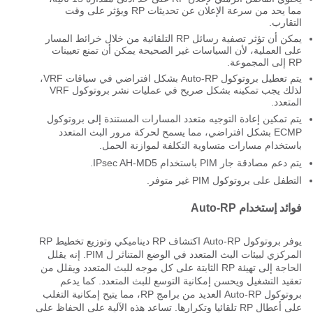
مما يحد من سرعة الإعلان عن تحديثات RP ويؤثر على وقت
التقارب.
يمكن أن تؤثر تصفية رسائل RP التلقائية من خلال خرائط المسار
على العملية، لأن السياسات غير الصحيحة يمكن أن تمنع تعيينات
RP إلى المجموعة.
يتم تعطيل بروتوكول Auto-RP بشكل افتراضي في سياقات VRF،
لذلك يجب تمكينه بشكل صريح في عمليات نشر بروتوكول VRF
المتعدد.
يتم تمكين إعادة التوجيه متعدد المسارات المستندة إلى بروتوكول
ECMP بشكل افتراضي، مما يسمح لحركة مرور البث المتعدد
باستخدام مسارات متساوية التكلفة لموازنة الحمل.
يتم دعم مصادقة جار PIM باستخدام IPsec AH-MD5.
التطفل على بروتوكول PIM غير متوفر.
فوائد إستخدام Auto-RP
يوفر بروتوكول Auto-RP اكتشاف RP ديناميكي وتوزيع تخطيط RP
المركزي لبيئات البث المتعدد في الوضع المتناثر ل PIM. إنه يقلل
الحاجة إلى تهيئة RP الثابتة على كل موجه للبث المتعدد ويقلل من
تعقيد التشغيل ويحسن إمكانية التوسع للبث المتعدد. كما يدعم
بروتوكول Auto-RP العديد من برامج RP، مما يتيح إمكانية التغلب
على أعطال RP تلقائيا وتكرارها. تساعد هذه الآلية على الحفاظ على