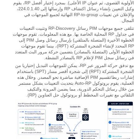
الأولوية القصوى، ثم عنوان IP الأعلى). بمجرد إختيار أفضل RP، يقوم
وكيل التعيين بإنشاء رسائل اكتشاف RP وإرسالها إلى 224.0.1.40،
والإعلان عن تعيينات RP-to-group النهائية لجميع الموجهات في
المجال.
تتلقى جميع موجهات PIM رسائل RP-Discovery وتثبيت التعيينات
في جداول RP المحلية الخاصة بها. مع هذه المعلومات، تقوم موجهات
الخطوة الأخيرة (المتصلة بالمتلقي) بإرسال رسائل وصل PIM إلى
RP المحدد لإنشاء الشجرة المشتركة (RPT)، بينما تقوم موجهات
الخطوة الأولى (المتصلة بالمصادر) بتضمين حركة مرور البث المتعدد
في رسائل سجل PIM لإعلام RP بالمصادر النشطة.
مع تدفق حركة المرور عبر RP، يمكن للموجهات التبديل إختياريا من
الشجرة المشتركة (RPT) إلى شجرة أقصر مسار (SPT) باستخدام
إشارات ربط/تقسيم PIM الإضافية مباشرة نحو المصدر. وخلال هذه
العملية، يقوم بروتوكول Auto-RP بتحديث التعيينات بشكل مستمر
من خلال رسائل التحكم الدورية، مما يضمن المرونة والتكيف
التلقائي مع تغييرات المخطط أو بروتوكول حل العناوين (RP).