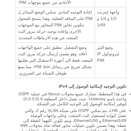
الأحادي من جميع موجهات PIM.
واجهة إيثرنت
إعادة التوجيه المادي: تمكين الوضع المتناثر ل
1/3 و 1/4 و
PIM على المنافذ الفعلية. وهذا يسمح للمحول
1/49
بتكوين تجاور PIM المجاور مع الموجهات
الأخرى وإعادة توجيه حركة مرور البث
المتعدد عبر هذه الارتباطات المحددة.
وضع النثر
وضع التشغيل: مطبق على جميع الواجهات
لبروتوكول IP
أعلاه. وهو يضمن إرسال حركة مرور البث
PIM
المتعدد فقط إلى أجهزة الاستقبال التي طلبتها
بشكل صريح عبر رسائل PIM Join، مما يمنع
طوفان الشبكة غير الضروري.
تكوين التوجيه لإمكانية الوصول إلى IPv4
في هذا المخطط، تشارك جميع محولات Nexus في عملية OSPF
واحدة باسم Underlay، حيث تعمل داخل المنطقة 0 (0.0.0.0)
لتوفير إمكانية الوصول إلى التوجيه الكامل عبر الشبكة.
على LHR، يتم تمكين OSPF على شبكة VLAN رقم 2، والتي
تعمل كبوابة لمستقبل البث المتعدد، وعلى واجهات الوصلة
Ethernet1/49 و Ethernet1/50، ويتم تكوين كليهما كنقطة إلى
نقطة. وهذا يضمن تكوين عمليات تجاور فعالة تجاه محولات N9K
التي تعمل بالجزء العلوي من الخادم دون الحاجة إلى انتخابات عن