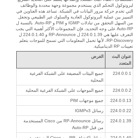
لبروتوكول التحكم الذي يستخدم مجموعة وجهة محددة والوظائف
التي تخدم حركة مرور البيانات في الشبكة. تساعد هذه العناوين في
التمييز بين عملية البروتوكول العادية والسلوك غير الطبيعي وتجعل
من السهل التحقق من تبادلات IGMP و PIM و Auto-RP. بالنسبة ل
Auto-RP على وجه التحديد، فإن المجموعات الأكثر أهمية التي يجب
التعرف عليها هي 224.0.1.39 ل RP-Announce و 224.0.1.40 ل
RP-Discovery، لأنها تحمل المعلومات التي تسمح للموجات بتعلم
تعيينات RP الديناميكية.
عنوان البث
الغرض
المتعدد
224.0.0.1
جميع البيئات المضيفة على الشبكة الفرعية
المحلية
224.0.0.2
جميع الموجهات على الشبكة الفرعية المحلية
224.0.0.13
جميع موجهات PIM
224.0.0.22
رسائل IGMPv3
224.0.1.39
رسائل RP-Announce من Cisco المستخدمة
من قبل Auto-RP
224.0.1.40
رسائل اكتشاف RP من Cisco المستخدمة