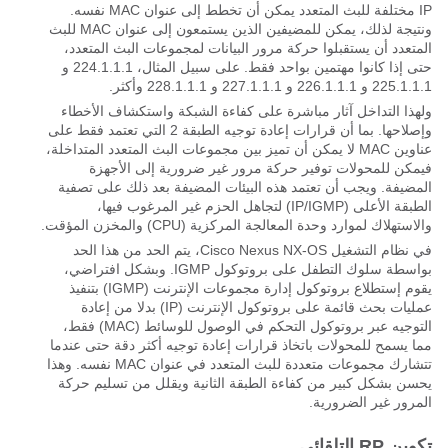
IP مختلفة للبث المتعدد يمكن أن تخطط إلى عنوان MAC نفسه.
ونتيجة لذلك، يمكن للمضيفين الذين يستمعون إلى عنوان MAC للبث
المتعدد أن يستقبلوا حركة مرور البيانات لمجموعات البث المتعدد،
حتى إذا كانوا مهتمين بواحد فقط. على سبيل المثال، 224.1.1.1 و
225.1.1.1 و 226.1.1.1 و 227.1.1.1 و 228.1.1.1 وأكثر.
ولهذا التداخل آثار مباشرة على كفاءة الشبكة واستكشاف الأخطاء
وإصلاحها. بما أن قرارات إعادة توجيه الطبقة 2 التي تعتمد فقط على
عناوين MAC لا يمكن أن تميز بين مجموعات البث المتعدد المتداخلة،
فيمكن للمحولات توفير حركة مرور غير ضرورية إلى الأجهزة
المضيفة. ويجب أن تعتمد هذه البيئات المضيفة بعد ذلك على تصفية
الطبقة الأعلى (IP/IGMP) لتجاهل الحزم غير المرغوب فيها،
والاستهلاك لموارد وحدة المعالجة المركزية (CPU) والمخزن المؤقت.
في نظام التشغيل Cisco Nexus NX-OS، يتم الحد من هذا الحد
بواسطة سلوك التطفل على بروتوكول IGMP. وبشكل افتراضي،
يقوم إستطلاع بروتوكول إدارة مجموعات الإنترنت (IGMP) بتنفيذ
عمليات بحث قائمة على بروتوكول الإنترنت (IP) بدلا من إعادة
التوجيه عبر بروتوكول التحكم في الوصول للوسائط (MAC) فقط،
مما يسمح للمحولات باتخاذ قرارات إعادة توجيه أكثر دقة حتى عندما
تتشارك مجموعات متعددة للبث المتعدد في عنوان MAC نفسه. وهذا
يحسن بشكل كبير من كفاءة الطبقة الثانية ويقلل من تسليم حركة
المرور غير الضرورية.
تكوين RP التلقائي