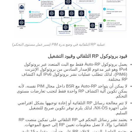
عملية RP التلقائية في وضع ندرة PIM (سير عمل مستوى التحكم)
قيود بروتوكول RP التلقائي وقيود التشغيل
يعمل بروتوكول Auto-RP فقط مع البث المتعدد عبر بروتوكول
IPv4 وهو غير مدعوم للإصدار السادس من بروتوكول الإنترنت
(PIM6)، لذلك تتطلب عمليات نشر بروتوكول IPv6 آلية اكتشاف
RP مختلفة.
لا يمكن أن يتواجد Auto-RP مع BSR داخل مجال PIM نفسه، لأنه
يمكن تكوين آلية اكتشاف RP واحدة فقط لتجنب تعارضات مستوى
التحكم.
لا تتم معالجة رسائل RP التلقائية أو إعادة توجيهها بشكل افتراضي
على أجهزة NX-OS، لذلك يلزم توفر تكوين صريح للتشغيل
السليم.
يعتمد نشر رسائل التحكم في RP التلقائي على تمكين منصت RP
التلقائي؛ وإلا، لا تصل معلومات تعيين RP إلى جميع الموجهات.
يحتوي الفاصل الزمني لإعلان RP على حد أدنى مقداره 15 ثانية،