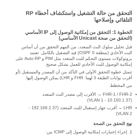
التحقق من حالة التشغيل واستكشاف أخطاء RP
التلقائي وإصلاحها
الخطوة 1: التحقق من إمكانية الوصول إلى IP الأساسي
(التحقق من صحة Unicast الأساسي)
قبل تحليل سلوك البث المتعدد، من المهم التحقق من أن أساس
البث الأحادي (منطقة OSPF 0) قيد التشغيل بالكامل. تعتمد
بروتوكولات مستوى التحكم للبث المتعدد مثل PIM و Auto-RP على
إمكانية الوصول للبث الأحادي للعمل بشكل صحيح.
تتمثل خطوة التحقق الأولى في التأكد من أن المصدر والمستقبل (أو
أقرب بوابات الطبقة 3 لهما: FHR و LHR) يمكن الوصول إليها.
من المخطط:
FHR-1 / FHR-2 → الأقرب إلى مصدر البث المتعدد
(10.150.1.37 - VLAN 1)
LHR → أقرب جهاز إستقبال للبث المتعدد (192.168.2.37 -
VLAN 2)
نهج التحقق من الصحة
1. إجراء إختبارات إمكانية الوصول إلى ICMP بين: