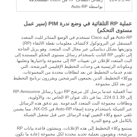
بواسطة Auto-RP
عملية RP التلقائية في وضع ندرة PIM (سير عمل
مستوى التحكم)
Auto-RP هو آلية Cisco تستخدم في الوضع المتناثر للبث المتعدد
المستقل عن البروتوكول لاكتشاف معلومات نقطة الالتقاء (RP)
وتوزيعها بشكل ديناميكي عبر مجال البث المتعدد. وهو يزيل الحاجة
إلى تكوين RP الثابت باستخدام رسائل مستوى التحكم المستندة إلى
البث المتعدد للإعلان عن تعيينات RP إلى مجموعة واختيارها وتعلمها.
ومكوناته الرئيسية هي وحدات التخطيط الإقليمي المرشحة، التي
تقدم خدمات التخطيط عن بعد لنطاقات محددة من المجموعات،
ووكلاء التخطيط، الذين يجمعون المرشحين ويقررون برنامج التخطيط
عن بعد لكل مجموعة.
تبدأ العملية عندما يرسل كل مرشح RP دوريا رسائل RP-Announce
إلى 224.0.1.39، بما في ذلك عنوان IP الخاص به، والأولوية،
ونطاقات مجموعة البث المتعدد المدعومة. يتم تدفق هذه الرسائل
عبر الشبكة باستخدام وحدة إصغاء Auto-RP في NX-OS، مما يضمن
تلقي جميع وكلاء التعيين لهذه الرسائل حتى قبل تشغيل الشبكة
بالكامل في وضع الندرة.
يستمع وكلاء التخطيط إلى هذه الإعلانات، وينشئون قاعدة بيانات RP
مرشحة، ويقومون بعملية تحديد محددة لكل مجموعة (عادة ما تكون