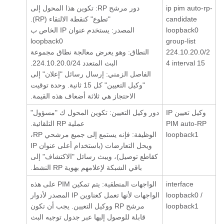
ip pim auto-rp-
دور مرشح RP: تكوين هذا المحول إلى
candidate
"تطوع" كنقطة الالتقاء (RP).
loopback0
المصدر: يستخدم عنوان IP الخاص ب
loopback0
group-list
224.10.20.0/2
النطاق: وهو يعرض معالجة نطاق مجموعة
4 interval 15
البث المتعدد 224.10.20.0/24.
الفاصل الزمني: إرسال رسائل "إعلان" إلى
"وكيل التعيين" كل 15 ثانية. وحدة توقيت
الاحتجاز هي ثلاثة أضعاف هذه القيمة.
وكيل تعيين IP
دور وكيل التعيين: تكوين المحول ك "مسؤول"
PIM auto-RP
عملية RP التلقائية.
loopback1
الوظيفة: فإنه يستمع إلى جميع مرشحي RP،
ويحل التعارضات (باستخدام أعلى عنوان IP
كقاطع توصيل)، ويبث رسائل "الاكتشاف" إلى
باقي الشبكة لإعلامهم بهوية RP النشط.
interface
الواجهات المنطقية: يتم تمكين PIM على هذه
loopback0 /
الواجهات لأنها تعمل كعناوين IP المصدر لأدوار
loopback1
مرشح RP ووكيل التعيين. يجب أن تكون
قابلة للوصول إليها عبر جدول توجيه البث