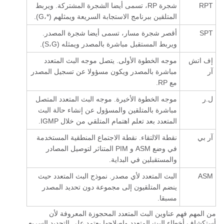
RPT
شجرة RP، تسمى أيضا الشجرة المشتركة. ويربط
المتلقين ببرنامج الاستجابة السريعة ويمثلهم (*،G).
SPT
أقصر شجرة مسار، تسمى أيضا شجرة المصدر.
ويربط المستقبل مباشرة بالمصدر ويمثله (S،G).
إف اتش
موجه الخطوة الأولى. يتصل موجه البث المتعدد
آر
مباشرة بالمصدر ويكون مسؤولا عن تسجيل المصدر
مع RP.
ل.ر
موجه الخطوة الأخيرة. موجه البث المتعدد المتصل
مباشرة بالمتلقين والمسؤول عن إنشاء حالة البث
المتعدد بعد تعلم اهتمام المتلقي من خلال IGMP.
آر بي
نقطة الالتقاء. نقطة الاجتماع المنطقية المستخدمة
في وضع ASM و PIM المتناثر لتوصيل المصادر
والمستقبلين في البداية.
ASM
البث المتعدد لأي مصدر. نموذج البث المتعدد حيث
ينضم المتلقيون إلى مجموعة دون تحديد المصدر
مسبقا.
من المهم فهم عناوين البث المتعدد المحجوزة المعروفة لأن
أستكشاف أخطاء البث المتعدد وإصلاحها يعتمد على التحديد السريع