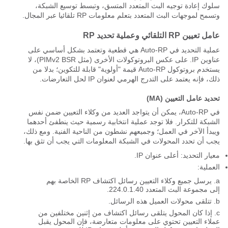
سلوك إعادة توجيه البث المتعدد المتسق، وتبسط توسيع الشبكة،
وتسمح لموجهات البث المتعدد بتعلم معلومات RP تلقائيا عبر المجال.
عامل تعيين RP التلقائي وعملية تحديد RP
عملية التحديد في Auto-RP هي قطعية وتعتمد بشكل أساسي على
عناوين IP. على عكس البروتوكولات الأخرى (مثل PIMv2 BSR)، لا
يستخدم بروتوكول Auto-RP قيمة "أولوية" قابلة للتكوين؛ بدلا من
ذلك، فإنه يعتمد على التدرج الهرمي لعنوان IP لحل التعارضات.
تحديد عامل التعيين (MA)
في Auto-RP، يمكن أن يتواجد العديد من وكلاء التعيين ضمن نفس
الشبكة للتكرار. فلا توجد عملية انتخابية رسمية حيث ينطفئ أحدهما
ويبدأ الآخر في العمل؛ وجميعهم نشطون من الناحية الفنية. ومع ذلك،
يجب أن تحدد المحولات في الشبكة المعلومات التي يجب أن تثق بها.
معيار التحديد: أعلى عنوان IP.
العملية:
يرسل جميع وكلاء التعيين رسائل اكتشاف RP الخاصة بهم
إلى مجموعة البث المتعدد 224.0.1.40.
تتلقى محولات العميل هذه الرسائل.
إذا كان المحول يتلقى رسائل اكتشاف من إثنين مختلفين من
عملاء التعيين تحتوي على معلومات متعارضة، فإن المحول يقبل