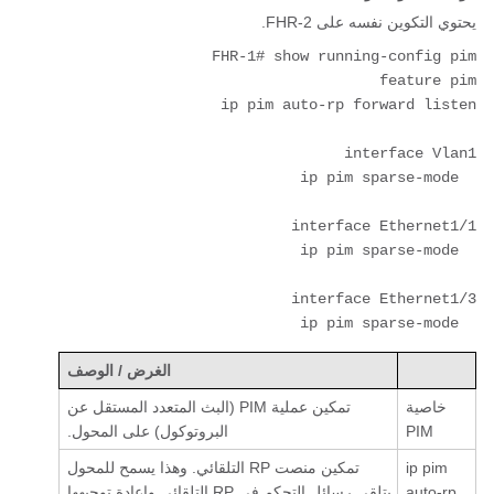
يحتوي التكوين نفسه على FHR-2.
  ip pim sparse-mode

الغرض / الوصف
خاصية
تمكين عملية PIM (البث المتعدد المستقل عن
PIM
البروتوكول) على المحول.
ip pim
تمكين منصت RP التلقائي. وهذا يسمح للمحول
auto-rp
بتلقي رسائل التحكم في RP التلقائي وإعادة توجيهها