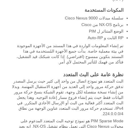
المكونات المستخدمة
سلسلة مبدلات Cisco Nexus 9000
برنامج NX-OS من Cisco
الوضع المتناثر ل PIM
RP الثابت و Auto-RP
تم إنشاء المعلومات الواردة في هذا المستند من الأجهزة الموجودة
في بيئة معملية خاصة. بدأت جميع الأجهزة المُستخدمة في هذا
المستند بتكوين ممسوح (افتراضي). إذا كانت شبكتك قيد التشغيل،
فتأكد من فهمك للتأثير المحتمل لأي أمر.
نظرة عامة على البث المتعدد
البث المتعدد هو نموذج اتصال من واحد إلى كثير حيث يرسل المصدر
تدفق حركة مرور واحد إلى العديد من أجهزة الاستقبال المهتمة. وبدلا
من إنشاء نسخة منفصلة لكل وجهة، تقوم الشبكة بنسخ حركة مرور
البيانات فقط حيث يتم إنشاء فروع مسار إعادة التوجيه. وهذا يجعل
البث المتعدد أكثر فعالية من البث أو الإرسال الأحادي المتكرر. في
IPv4، تستخدم حركة مرور البث المتعدد عناوين الوجهة من نطاق
224.0.0.0/4.
PIM Sparse Mode هو نموذج توجيه البث المتعدد المدعوم على
محولات Cisco Nexus التي تعمل بنظام تشغيل NX-OS. إنه يعيد