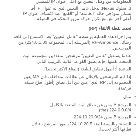
المعلومات من وكيل التعيين مع أعلى عنوان IP للمصدر.
سلوك Nexus: يدخل عامل التعيين الذي له عنوان IP أقل
بشكل نموذجي حالة "الخاملة" أو "القمع" عند اكتشاف عنوان IP
أعلى آخر مع منع تكرار حركة مرور التحكم في الشبكة.
تحديد نقطة الالتقاء (RP)
يتم إجراء هذه العملية بواسطة "عامل التعيين" بعد الاستماع إلى كافة
رسائل RP-Announce (المرسلة إلى المجموعة 224.0.1.39) من
المرشحين.
عندما يستقبل "عامل التعيين" مرشحين متعددين لمجموعة البث
المتعدد نفسها، فإنه يطبق القواعد التالية بالترتيب التالي:
القاعدة أ: أطول تطابق للبادئة (القناع الأكثر تحديدا)
إذا قام المرشحون بالإعلان عن نطاقات متداخلة، فإن MA يعين
المجموعة إلى RP الذي أعلن عن أقل نطاق (أطول قناع شبكة
فرعية).
مثال:
المرشح A يعلن عن نطاق البث المتعدد بالكامل
224.0.0.0/4 (the).
المرشح B يعلن 224.10.20.0/24.
النتيجة: وبالنسبة للفئة 224.10.20.5، يفوز المرشح باء لأن
نطاقها أكثر تحديدا.