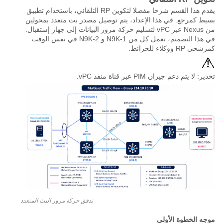
يقدم هذا القسم شرحا مفصلا لتكوين RP التلقائي، باستخدام تطبيق
بسيط كمرجع. في هذا الإعداد، يتم توصيل مصدر بث متعدد بمحولين
من Nexus عبر vPC لتسليم حركة مرور البيانات إلى جهاز إستقبال.
في هذا التصميم، تعمل كل من N9K-1 و N9K-2 في نفس الوقت
كمرشحي RP ووكلاء للخرائط.
تحذير: لا يتم دعم جيران PIM عبر قناة منفذ vPC.
تدفق حركة مرور البث المتعدد
موجه الخطوة الأولى