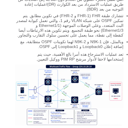
طريق عمليات الاسترداد من بعد الكوارث (DR)/عمليات إعادة
التوجيه من بعد (BDR).
تتشارك طبقة FHR (FHR-1 و FHR-2) في تكوين مطابق. يتم
تمكين OSPF على شبكة VLAN رقم 1، والتي تعمل كبوابة لمصدر
البث المتعدد، وعلى الوصلات الموجهة (Ethernet1/1 و
Ethernet1/3) نحو طبقة التجميع. ويتم تكوين هذه الارتباطات أيضا
كنقطة إلى نقطة، مما يعمل على تحسين سلوك التقارب والتجاور.
وبالمثل، فإن N9K-1 و N9K-2 لهما تكوينات OSPF متطابقة، مع
إضافة إعلان Loopback0 و Loopback1 إلى OSPF.
تعد عمليات الاسترجاع هذه أمرا بالغ الأهمية، حيث يتم
إستخدامها لاحقا لأدوار مرشح PIM RP ووكيل التعيين.