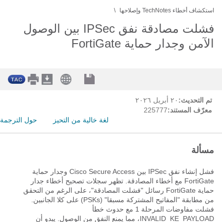
استكشاف أخطاء TechNotes وإصلاحها
فشلت مصادقة نفق IPSec بين الوصول
الآمن وجدار حماية FortiGate
تم التحديث:
٢٠ أبريل ٢٠٢٦
معرّف المستند:
225777
لغة خالية من التحيز
حول الترجمة
مسألة
فشل إنشاء نفق IPSec بين Cisco Secure Access وجدار حماية
FortiGate مع أخطاء المصادقة. تظهر سجلات تصحيح أخطاء جدار
حماية FortiGate رسائل "فشلت المصادقة"، على الرغم من التحقق
من مطابقة "المفاتيح المشتركة مسبقا" (PSKs) على كلا الجانبين.
فشلت مفاوضات المرحلة 1 مع حدوث خطأ
INVALID_KE_PAYLOAD، مما يمنع النفق من الوصول. يبدو أن