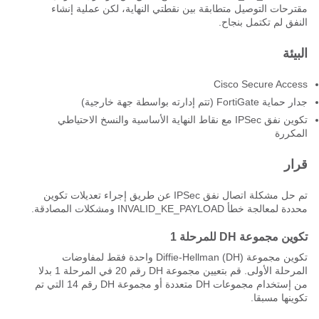
مقترحات التوصيل متطابقة بين نقطتي النهاية، لكن عملية إنشاء
النفق لم تكتمل بنجاح.
البيئة
Cisco Secure Access
جدار حماية FortiGate (تتم إدارته بواسطة جهة خارجية)
تكوين نفق IPSec مع نقاط النهاية الأساسية والنسخ الاحتياطي
المكررة
قرار
تم حل مشكلة اتصال نفق IPSec عن طريق إجراء تعديلات تكوين
محددة لمعالجة خطأ INVALID_KE_PAYLOAD ومشكلات المصادقة.
تكوين مجموعة DH للمرحلة 1
تكوين مجموعة Diffie-Hellman (DH) واحدة فقط لمفاوضات
المرحلة الأولى. قم بتعيين مجموعة DH رقم 20 في المرحلة 1 بدلا
من إستخدام مجموعات DH متعددة أو مجموعة DH رقم 14 التي تم
تكوينها مسبقا.