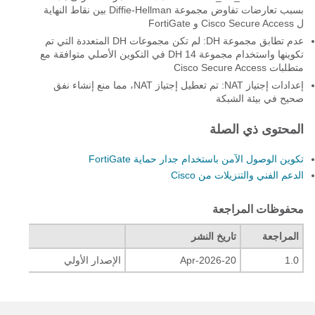
بسبب تعارضات تفاوض مجموعة Diffie-Hellman بين نقاط النهاية
ل Cisco Secure Access و FortiGate
عدم تطابق مجموعة DH: لم تكن مجموعات DH المتعددة التي تم
تكوينها واستخدام مجموعة DH 14 في التكوين الأصلي متوافقة مع
متطلبات Cisco Secure Access
إعدادات إجتياز NAT: تم تعطيل إجتياز NAT، مما منع إنشاء نفق
صحيح في بيئة الشبكة
المحتوى ذي الصلة
تكوين الوصول الآمن باستخدام جدار حماية FortiGate
الدعم الفني والتنزيلات من Cisco
محفوظات المراجعة
المراجعة
تاريخ النشر
التعل
1.0
20-Apr-2026
الإصدار الأولي