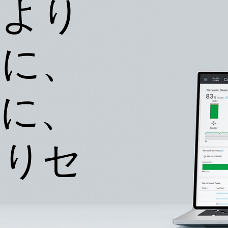
をより
トに、
に、
よりセ
に