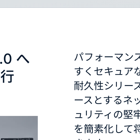
0 へ
パフォーマン
すくセキュアな Ca
移行
耐久性シリー
ースとするネ
ュリティの堅
を簡素化して