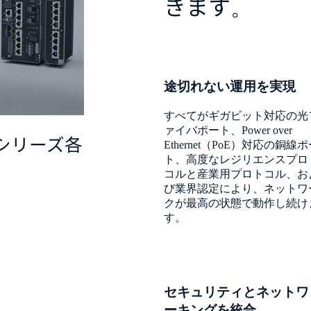
きます。
途切れない運用を実現
すべてがギガビット対応の光
ァイバポート、Power over
久性シリーズ各
Ethernet（PoE）対応の銅線
ト、高度なレジリエンスプロ
コルと産業用プロトコル、お
び業界認定により、ネットワ
クが最高の状態で動作し続け
す。
セキュリティとネットワ
ーキングを統合