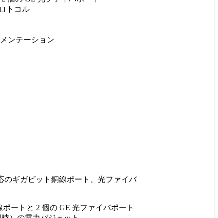
ロトコル
ロセグメンテーション
 対応のギガビット銅線ポート、光ファイバ
 銅線ポートと 2 個の GE 光ファイバポート
使用時）の電力バジェット