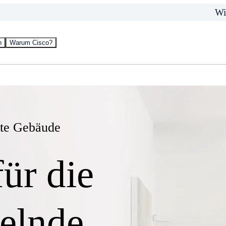
Wi
n
Warum Cisco?
nte Gebäude
ür die
elnde