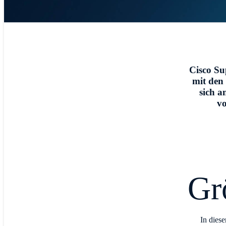
Cisco Sup
mit den 
sich a
vo
Gr
In dies