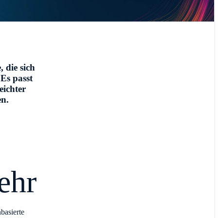
, die sich
 Es passt
eichter
en.
ehr
basierte