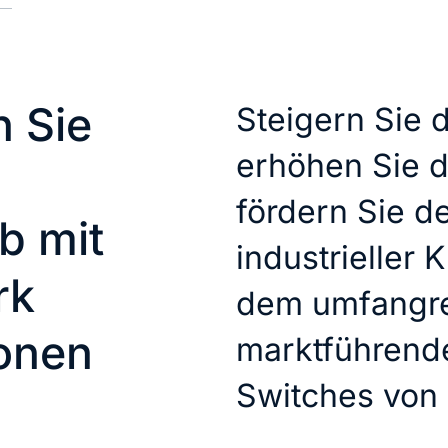
n Sie
Steigern Sie d
erhöhen Sie d
fördern Sie d
b mit
industrieller KI
rk
dem umfangre
ionen
marktführende
Switches von 