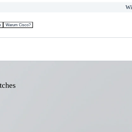
Wi
n
Warum Cisco?
tches