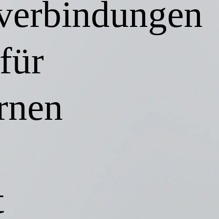
verbindungen
 für
rnen
t