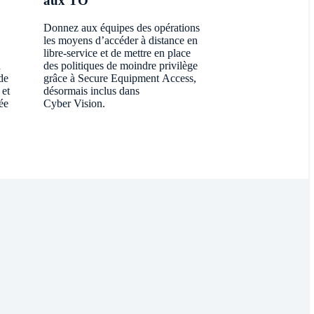
aux TO
Donnez aux équipes des opérations
les moyens d’accéder à distance en
libre-service et de mettre en place
n
des politiques de moindre privilège
de
grâce à Secure Equipment Access,
 et
désormais inclus dans
ée
Cyber Vision.