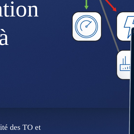
ation
à
ité des TO et