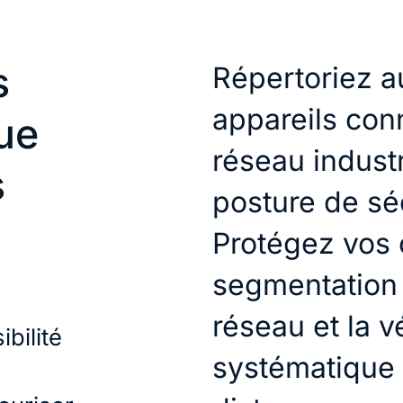
s
Répertoriez a
appareils con
ue
réseau industr
s
posture de sé
Protégez vos 
segmentation 
réseau et la vé
bilité
systématique