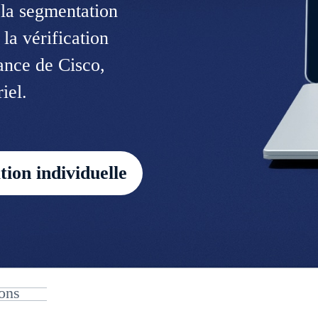
 la segmentation
la vérification
ance de Cisco,
iel.
on individuelle
ons