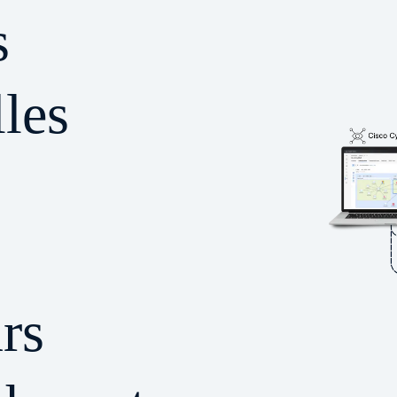
s
les
c
rs