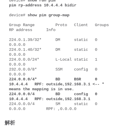
device# 
show run pim
pim rp-address 10.4.4.4 bidir
device# 
show pim group-map
Group Range         Proto   Client   Groups 
RP address      Info
224.0.1.39/32*      DM      static   0      
0.0.0.0        
224.0.1.40/32*      DM      static   0      
0.0.0.0        
224.0.0.0/24*       L-Local static   1      
0.0.0.0        
232.0.0.0/8*        SSM     config   0      
0.0.0.0        
224.0.0.0/4*        BD      BSR      0      
10.4.4.4   RPF: outside,192.168.3.1 <-- * 
means the mapping is in use.
224.0.0.0/4         BD      config   0      
10.4.4.4   RPF: outside,192.168.3.1
224.0.0.0/4         SM      static   0      
0.0.0.0         RPF: ,0.0.0.0
解析