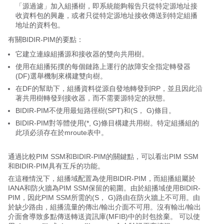
「源過濾」加入組播樹，即系統能夠報告只從特定源地址接
收資料包的興趣，或者只從特定源地址接收傳送到特定組播
地址的資料包。
有關BIDIR-PIM的要點：
它建立連線組播源和接收器的雙向共用樹。
使用在組播拓撲的每個鏈路上運行的故障安全指定轉發器
(DF)選舉機制來構建雙向樹。
在DF的幫助下，組播資料從源自發地轉發到RP，並且因此沿
著共用樹轉發到接收器，而不需要源特定的狀態。
BIDIR-PIM不使用最短路徑樹(SPT)和(S， G)條目。
BIDIR-PIM對等體使用(*, G)條目構建共用樹。特定組播組的
此項必須存在於mroute表中。
通過比較PIM SSM和BIDIR-PIM的關鍵點，可以看出PIM SSM
和BIDIR-PIM具有互斥的功能。
在這種情況下，組播域配置為使用BIDIR-PIM，而組播組屬於
IANA和防火牆為PIM SSM保留的範圍。由於組播域使用BIDIR-
PIM，因此PIM SSM所需的(S， G)路由在防火牆上不可用。由
於缺少路由，組播流量的傳出/輸出介面不可用。沒有輸出/輸出
介面會導致多點傳送轉送資訊庫(MFIB)中的封包捨棄。 可以使