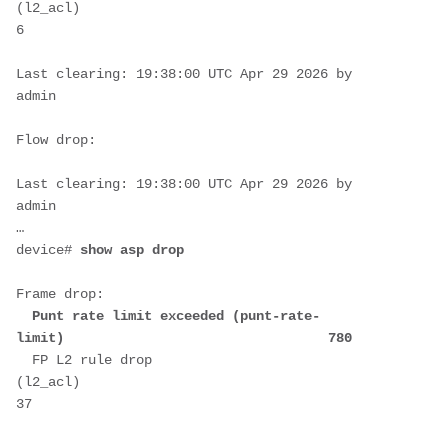
(l2_acl)                                              
6
Last clearing: 19:38:00 UTC Apr 29 2026 by 
admin
Flow drop:
Last clearing: 19:38:00 UTC Apr 29 2026 by 
admin
…
device# 
show asp drop
Frame drop:
  Punt rate limit exceeded (punt-rate-
limit)                                 780
  FP L2 rule drop 
(l2_acl)                                              
37