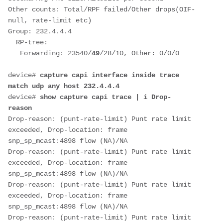
Other counts: Total/RPF failed/Other drops(OIF-
null, rate-limit etc)
Group: 232.4.4.4
  RP-tree:
   Forwarding: 23540/
49
/28/10, Other: 0/0/0
device# 
capture capi interface inside trace 
match udp any host 232.4.4.4    
device# 
show capture capi trace | i Drop-
reason                 
Drop-reason: (punt-rate-limit) Punt rate limit 
exceeded, Drop-location: frame 
snp_sp_mcast:4898 flow (NA)/NA
Drop-reason: (punt-rate-limit) Punt rate limit 
exceeded, Drop-location: frame 
snp_sp_mcast:4898 flow (NA)/NA
Drop-reason: (punt-rate-limit) Punt rate limit 
exceeded, Drop-location: frame 
snp_sp_mcast:4898 flow (NA)/NA
Drop-reason: (punt-rate-limit) Punt rate limit 