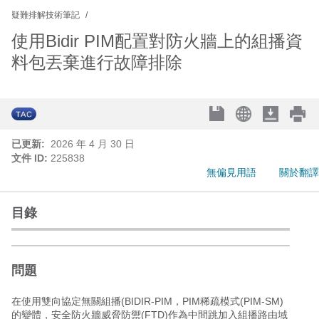
疑難排解技術筆記
使用Bidir PIM配置對防火牆上的組播資
料包丟棄進行故障排除
已更新:
2026 年 4 月 30 日
文件 ID:
225838
無偏見用語
關於翻譯
目錄
問題
在使用雙向協定無關組播(BIDIR-PIM，PIM稀疏模式(PIM-SM)
的變體，安全防火牆威脅防禦(FTD)作為中間跳加入組播路由域