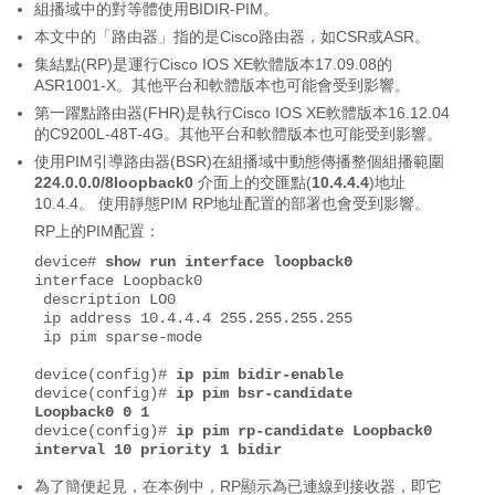
組播域中的對等體使用BIDIR-PIM。
本文中的「路由器」指的是Cisco路由器，如CSR或ASR。
集結點(RP)是運行Cisco IOS XE軟體版本17.09.08的
ASR1001-X。其他平台和軟體版本也可能會受到影響。
第一躍點路由器(FHR)是執行Cisco IOS XE軟體版本16.12.04
的C9200L-48T-4G。其他平台和軟體版本也可能受到影響。
使用PIM引導路由器(BSR)在組播域中動態傳播整個組播範圍
224.0.0.0/8loopback0
介面上的交匯點(
10.4.4.4
)地址
10.4.4。 使用靜態PIM RP地址配置的部署也會受到影響。
RP上的PIM配置：
device# 
show run interface loopback0
interface Loopback0
 description LO0
 ip address 10.4.4.4 255.255.255.255
 ip pim sparse-mode
device(config)# 
ip pim bidir-enable
device(config)# 
ip pim bsr-candidate 
Loopback0 0 1
device(config)# 
ip pim rp-candidate Loopback0 
interval 10 priority 1 bidir
為了簡便起見，在本例中，RP顯示為已連線到接收器，即它