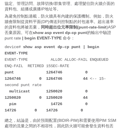
協定、管理訪問、故障切換/群集管理、處理髮往防火牆介面的
資料包、組播或廣播IP地址等。
為避免控制點過載，防火牆具有內建的保護機制。例如，防火
牆會限制從資料平面(DP)傳送到控制點的封包速率。超出速率
的資料包將被丟棄，
同時超出位元率限制(punt-rate-limit
)ASP
丟棄原因。可在
show asp event dp-cp punt
的輸出中驗證
punt rate
| begin EVENT-TYPE
命令：
device# 
show asp event dp-cp punt | begin 
EVENT-TYPE
EVENT-TYPE          ALLOC ALLOC-FAIL ENQUEUED 
ENQ-FAIL  RETIRED 15SEC-RATE
punt              1264746          0  
1264746        0  1264746         44 
<-- 15-
second punt rate
  multicast       1250020          0  
1250020        0  1250020         44
  pim               14726          0    
14726        0    14726          0
總之，結論是，由於預期配置(BIDIR-PIM)和需要使用PIM SSM
處理的流量之間的不相容性，因此防火牆可能會發生資料包丟