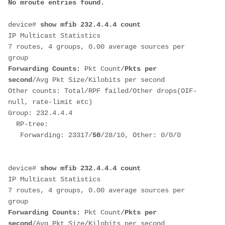
No mroute entries found.
device# 
show mfib 232.4.4.4 count
IP Multicast Statistics
7 routes, 4 groups, 0.00 average sources per 
group
Forwarding Counts
: Pkt Count/
Pkts per 
second
/Avg Pkt Size/Kilobits per second
Other counts: Total/RPF failed/Other drops(OIF-
null, rate-limit etc)
Group: 232.4.4.4
  RP-tree:
   Forwarding: 23317/
50
/28/10, Other: 0/0/0
device# 
show mfib 232.4.4.4 count
IP Multicast Statistics
7 routes, 4 groups, 0.00 average sources per 
group
Forwarding Counts:
 Pkt Count/
Pkts per 
second
/Avg Pkt Size/Kilobits per second