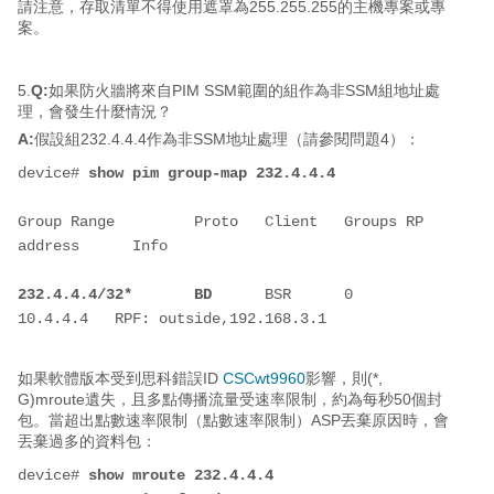
請注意，存取清單不得使用遮罩為255.255.255的主機專案或專
案。
5.
Q:
如果防火牆將來自PIM SSM範圍的組作為非SSM組地址處
理，會發生什麼情況？
A:
假設組232.4.4.4作為非SSM地址處理（請參閱問題4）：
device# 
show pim group-map 232.4.4.4
Group Range         Proto   Client   Groups RP 
address      Info
232.4.4.4/32*       BD
      BSR      0      
10.4.4.4   RPF: outside,192.168.3.1
如果軟體版本受到思科錯誤ID
CSCwt9960
影響，則(*,
G)mroute遺失，且多點傳播流量受速率限制，約為每秒50個封
包。當超出點數速率限制（點數速率限制）ASP丟棄原因時，會
丟棄過多的資料包：
device# 
show mroute 232.4.4.4    