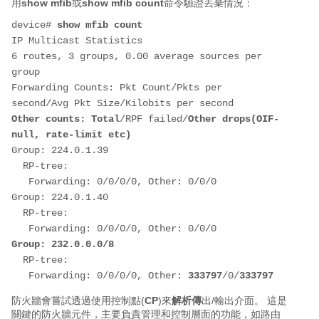
用
show mfib
或
show mfib count
命令驗證丟棄情況：
device# 
show mfib count
IP Multicast Statistics
6 routes, 3 groups, 0.00 average sources per 
group
Forwarding Counts: Pkt Count/Pkts per 
second/Avg Pkt Size/Kilobits per second
Other counts: Total
/RPF failed/
Other drops(OIF-
null, rate-limit etc)
Group: 224.0.1.39
  RP-tree:
   Forwarding: 0/0/0/0, Other: 0/0/0
Group: 224.0.1.40
  RP-tree:
   Forwarding: 0/0/0/0, Other: 0/0/0
Group: 232.0.0.0/8
  RP-tree:
   Forwarding: 0/0/0/0, Other: 
333797
/0/
333797
防火牆會嘗試透過使用控制點(
CP
)來
解析傳
出/輸出介面。 這是
關鍵的防火牆元件，主要負責管理和控制層面的功能，如路由