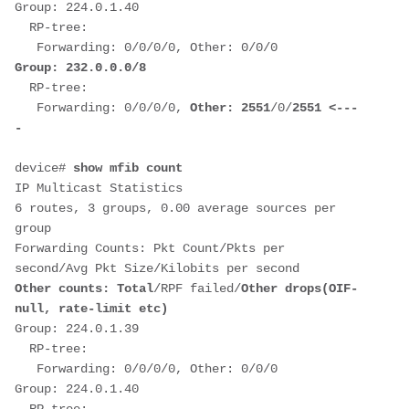
Group: 224.0.1.40
  RP-tree:
   Forwarding: 0/0/0/0, Other: 0/0/0
Group: 232.0.0.0/8
  RP-tree:
   Forwarding: 0/0/0/0, 
Other: 2551
/0/
2551 <---
-
device# 
show mfib count
IP Multicast Statistics
6 routes, 3 groups, 0.00 average sources per 
group
Forwarding Counts: Pkt Count/Pkts per 
second/Avg Pkt Size/Kilobits per second
Other counts: Total
/RPF failed/
Other drops(OIF-
null, rate-limit etc)
Group: 224.0.1.39
  RP-tree:
   Forwarding: 0/0/0/0, Other: 0/0/0
Group: 224.0.1.40