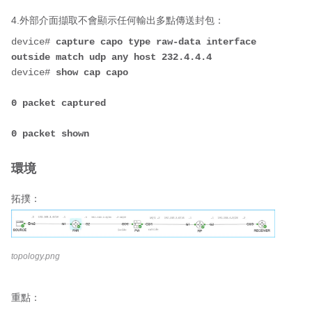
4.外部介面擷取不會顯示任何輸出多點傳送封包：
device# 
capture capo type raw-data interface 
outside match udp any host 232.4.4.4
device# 
show cap capo
0 packet captured
0 packet shown
環境
拓撲：
topology.png
重點：