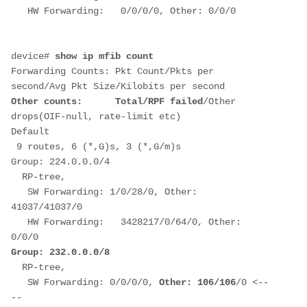
   HW Forwarding:   0/0/0/0, Other: 0/0/0
device# 
show ip mfib count
Forwarding Counts: Pkt Count/Pkts per 
second/Avg Pkt Size/Kilobits per second
Other counts:      Total/RPF failed
/Other 
drops(OIF-null, rate-limit etc)
Default
 9 routes, 6 (*,G)s, 3 (*,G/m)s
Group: 224.0.0.0/4
  RP-tree,
   SW Forwarding: 1/0/28/0, Other: 
41037/41037/0
   HW Forwarding:   3428217/0/64/0, Other: 
0/0/0
Group: 232.0.0.0/8
  RP-tree,
SW Forwarding: 0/0/0/0,
 Other: 106/106
/0 <--
--