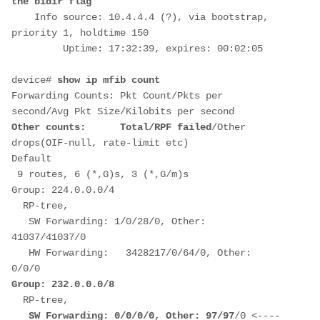
the bidir flag
    Info source: 10.4.4.4 (?), via bootstrap, 
priority 1, holdtime 150
         Uptime: 17:32:39, expires: 00:02:05
device# 
show ip mfib count    
Forwarding Counts: Pkt Count/Pkts per 
second/Avg Pkt Size/Kilobits per second
Other counts:      Total/RPF failed
/Other 
drops(OIF-null, rate-limit etc)
Default
 9 routes, 6 (*,G)s, 3 (*,G/m)s
Group: 224.0.0.0/4
  RP-tree,
   SW Forwarding: 1/0/28/0, Other: 
41037/41037/0
   HW Forwarding:   3428217/0/64/0, Other: 
0/0/0
Group: 232.0.0.0/8
  RP-tree,
   SW Forwarding: 0/0/0/0, Other: 97/97
/0 <----