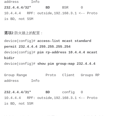
232.4.4.4/32*       BD  
    BSR      0      
10.4.4.4   RPF: outside,192.168.3.1 <-- Proto 
is BD, not SSM
選項2
.防火牆上的配置：
device(config)# 
access-list mcast standard 
permit 232.4.4.4 255.255.255.254
device(config)# 
pim rp-address 10.4.4.4 mcast 
bidir                  
device(config)# 
show pim group-map 232.4.4.4
Group Range         Proto   Client   Groups RP 
address      Info
232.4.4.4/31*
BD
      config   0      
10.4.4.4   RPF: outside,192.168.3.1 <-- Proto 
is BD, not SSM