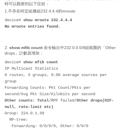
時可以觀察到以下症狀：
1.不存在特定組播組232.4.4.4的mroute:
device# 
show mroute 232.4.4.4
No mroute entries found.
2.
show mfib count
命令輸出中232.0.0.0/8組範圍的「Other
drops」計數器增加：
device# 
show mfib count
IP Multicast Statistics
6 routes, 3 groups, 0.00 average sources per 
group
Forwarding Counts: Pkt Count/Pkts per 
second/Avg Pkt Size/Kilobits per second
Other counts: Total
/RPF failed/
Other drops(OIF-
null, rate-limit etc)
Group: 224.0.1.39
  RP-tree:
   Forwarding: 0/0/0/0, Other: 0/0/0