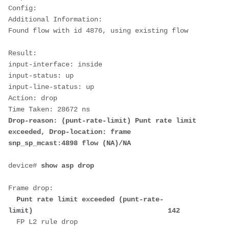
Config:
Additional Information:
Found flow with id 4876, using existing flow
Result:
input-interface: inside
input-status: up
input-line-status: up
Action: drop 
Time Taken: 28672 ns
Drop-reason: (punt-rate-limit) Punt rate limit 
exceeded, Drop-location: frame 
snp_sp_mcast:4898 flow (NA)/NA
device# 
show asp drop
Frame drop:
  Punt rate limit exceeded (punt-rate-
limit)                                 142
  FP L2 rule drop 