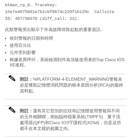
btman_rp_0. Tracekey: 
1#e7e4075661e7b1cbf867dc220f1b120c  Callsite 
ID: 407738370 (diff_call: 23).
此類警報突出顯示了作為故障排除起點的重要資訊：
收到警報的日期和時間
使用百分比
元件受到影響
根據差異呼叫，系統檢測到作為頂級使用者的Top Cisco IOS
XE進程。
附註：
%PLATFORM-4-ELEMENT_WARNING警報未
必是獲取記憶體消耗問題的根本原因分析(RCA)的最終
資料點。
附註：
還有其它型別的症狀和記憶體使用警報與不同
的元件相關聯，例如臨時檔案系統(TMPFS)、量子流
處理器(QFP)和Cisco IOS守護程式(IOSd)，但是這些
都不在本文檔的範圍之內。