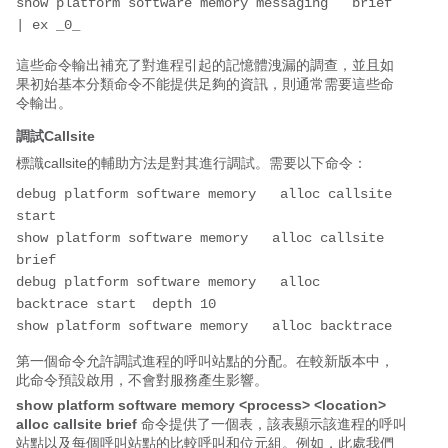
show platform software memory messaging 
 brief 
| ex _0_
這些命令輸出補充了對進程引起的記憶體洩漏的調查，並且如
果初始基本分類命令不能提供足夠的資訊，則通常需要這些命
令輸出。
調試Callsite
標識callsite的輔助方法是對其進行調試。需要以下命令：
debug platform software memory 
 alloc callsite 
start

show platform software memory 
 alloc callsite 
brief

debug platform software memory 
 alloc 
backtrace start 
 depth 10

show platform software memory 
 alloc backtrace
第一個命令允許調試進程的呼叫站點的分配。在較新版本中，
此命令預設啟用，不會對服務產生影響。
show platform software memory <process> <location>
alloc callsite brief
命令提供了一個表，該表顯示該進程的呼叫
站點以及每個呼叫站點的比較呼叫和位元組。例如，此處我們