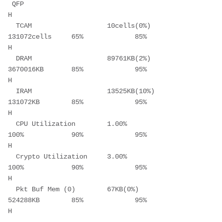
 QFP                                                                                           
H    

  TCAM                   10cells(0%)           
131072cells     65%             85%             
H    

  DRAM                   89761KB(2%)           
3670016KB       85%             95%             
H    

  IRAM                   13525KB(10%)          
131072KB        85%             95%             
H    

  CPU Utilization        1.00%                 
100%            90%             95%             
H    

  Crypto Utilization     3.00%                 
100%            90%             95%             
H    

  Pkt Buf Mem (0)        67KB(0%)              
524288KB        85%             95%             
H    
