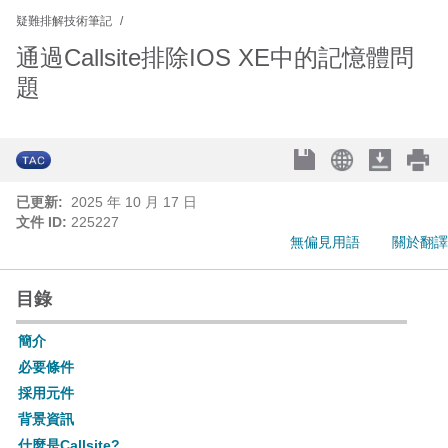
疑難排解技術筆記
通過Callsite排除IOS XE中的記憶體問
題
已更新:
2025 年 10 月 17 日
文件 ID:
225227
無偏見用語
關於翻譯
目錄
簡介
必要條件
採用元件
背景資訊
什麼是Callsite?