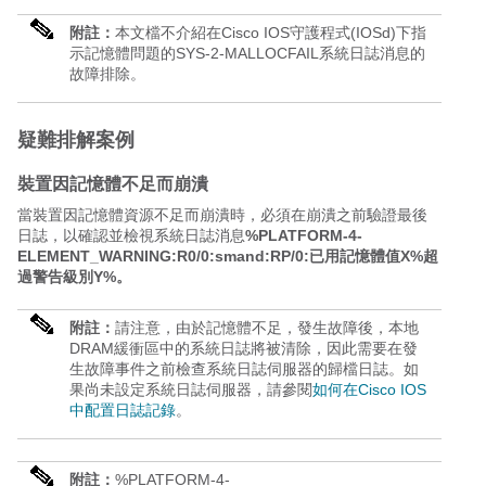
附註：
本文檔不介紹在Cisco IOS守護程式(IOSd)下指
示記憶體問題的SYS-2-MALLOCFAIL系統日誌消息的
故障排除。
疑難排解案例
裝置因記憶體不足而崩潰
當裝置因記憶體資源不足而崩潰時，必須在崩潰之前驗證最後
日誌，以確認並檢視系統日誌消息
%PLATFORM-4-
ELEMENT_WARNING:
R0/0:
smand:
RP/0:
已用記憶體值X%超
過警告級別Y%。
附註：
請注意，由於記憶體不足，發生故障後，本地
DRAM緩衝區中的系統日誌將被清除，因此需要在發
生故障事件之前檢查系統日誌伺服器的歸檔日誌。如
果尚未設定系統日誌伺服器，請參閱
如何在Cisco IOS
中配置日誌記錄
。
附註：
%PLATFORM-4-