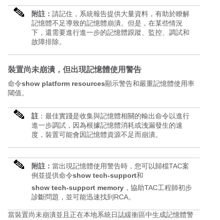
附註：
請記住，系統報告提供大量資料，有助於瞭解
記憶體不足導致的記憶體崩潰。但是，在某些情況
下，還需要進行進一步的記憶體跟蹤、監控、調試和
故障排除。
裝置尚未崩潰，但出現記憶體使用警告
命令
show platform resources
顯示警告和嚴重記憶體使用率
閾值。
註
：最佳實踐是收集與記憶體相關的輸出命令以進行
進一步調試，因為根據記憶體消耗或洩漏發生的速
度，裝置可能會因記憶體資源不足而崩潰。
附註：
當出現記憶體使用警告時，您可以歸檔TAC案
例並提供命令
show tech-support
和
show tech-support memory
，協助TAC工程師初步
診斷問題，並可能迅速找到RCA。
當裝置尚未崩潰並且正在本地系統日誌緩衝區中生成記憶體警