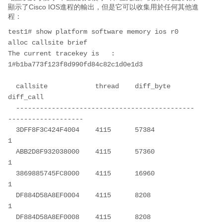
顯示了Cisco IOS進程的輸出，但是它可以收集用於任何其他進
程：
test1# show platform software memory ios r0 
alloc callsite brief

The current tracekey is   : 
1#b1ba773f123f8d990fd84c82c1d0e1d3

  callsite            thread    diff_byte               
diff_call   

  ---------------------------------------------
-------------------

  3DFF8F3C424F4004    4115      57384                   
1           

  ABB2D8F932038000    4115      57360                   
1           

  3869885745FC8000    4115      16960                   
1           

  DF884D58A8EF0004    4115      8208                    
1           

  DF884D58A8EF0008    4115      8208                    