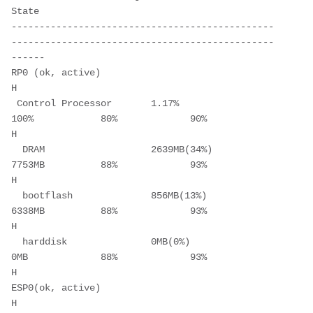
State

-----------------------------------------------
-----------------------------------------------
------

RP0 (ok, active)                                                                               
H    

 Control Processor       1.17%                 
100%            80%             90%             
H    

  DRAM                   2639MB(34%)           
7753MB          88%             93%             
H    

  bootflash              856MB(13%)            
6338MB          88%             93%             
H    

  harddisk               0MB(0%)               
0MB             88%             93%             
H    

ESP0(ok, active)                                                                               
H    
