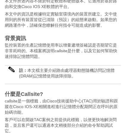
本文件所述內容不限於特定軟體和硬體版本。它適用於基於路
由和交換Cisco IOS XE軟體的平台。
本文中的資訊是根據特定實驗室環境內的裝置所建立。文中使
用到的所有裝置皆從已清除（預設）的組態來啟動。如果您的
網路運作中，請確保您瞭解任何指令可能造成的影響。
背景資訊
監控裝置的生產記憶體使用率以增量遞增並確認是否期望它是
非常耗時的。本檔案將說明callsite是什麼，以及它如何幫助快
速排除記憶體問題。
註：
本文檔主要介紹路由處理器動態隨機訪問記憶體
(DRAM)記憶體使用故障排除。
什麼是Callsite?
callsite是一個標籤，由Cisco技術援助中心(TAC)用於驗證和跟
蹤在Cisco IOS-XE相關進程進行記憶體分配期間正在呼叫的原
始碼功能。
客戶可以在開啟TAC案例之前提供此標籤，以便更快地解決問
題，並且客戶還可以通過本文稍後部分介紹的命令幫助調試
它。