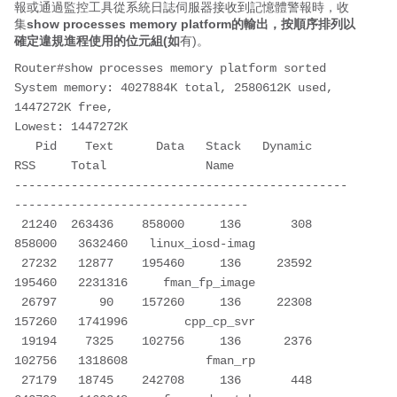
報或通過監控工具從系統日誌伺服器接收到記憶體警報時，收
集
show processes memory platform的輸出，按順序排列以
確定違規進程使用的位元組(如
有)。
Router#show processes memory platform sorted 

System memory: 4027884K total, 2580612K used, 
1447272K free,

Lowest: 1447272K

   Pid    Text      Data   Stack   Dynamic       
RSS     Total              Name  

-----------------------------------------------
---------------------------------

 21240  263436    858000     136       308    
858000   3632460   linux_iosd-imag  

 27232   12877    195460     136     23592    
195460   2231316     fman_fp_image  

 26797      90    157260     136     22308    
157260   1741996        cpp_cp_svr  

 19194    7325    102756     136      2376    
102756   1318608           fman_rp  

 27179   18745    242708     136       448    