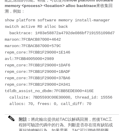
配記憶體的功能。稍後，可以使用
show platform software
memory <process> <location> alloc backtrace
來收集回
溯，例如：
show platform software memory install-manager 
switch active R0 alloc back

  backtrace: 1#83e58872a4792de086bf7191551098d7  
maroon:7FCBACB87000+4642 
maroon:7FCBACB87000+579C 
repm_core:7FCBB1F29000+1E146 
avl:7FCBB4005000+2989 
repm_core:7FCBB1F29000+1DAF6 
repm_core:7FCBB1F29000+1BADF 
repm_core:7FCBB1F29000+37BA6 
repm_core:7FCBB1F29000+2A341 
tdldb_assist_no_dbdm:7FCBB5EDE000+416E

  callsite: 7BD5593C00E30000, thread_id: 15556

  allocs: 70, frees: 0, call_diff: 70
附註：
將此輸出提供給TAC以解碼回溯，然後TAC工
程師可驗證代碼中的行為、判斷是否存在現有缺陷或
更好地瞭解行為。如果需要，TAC可以聯絡開發團