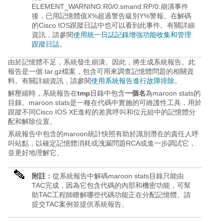
ELEMENT_WARNING:R0/0:smand:RP/0:崩潰事件
後，已用記憶體值X%超過警告級別Y%警報。在解碼
的Cisco IOS跟蹤日誌中也可以看到此事件。有關詳細
資訊，請參閱
使用統一日誌記錄增強功能收集和管理
跟蹤日誌
。
由於記憶體不足，系統發生崩潰。因此，將生成系統報告。此
報告是一個.tar.gz檔案，包含可用來調查記憶體問題的相關資
料。有關詳細資訊，請參閱
使用系統報告進行故障排除
。
解壓縮時，系統報告在
tmp
目錄中包含
一個名
為maroon stats的
目錄。maroon stats是一種在代碼中實施的可維護性工具，用於
跟蹤不同Cisco IOS XE進程的差異呼叫和位元組中的記憶體分
配和解除位置。
系統報告中包含的maroon統計快照有助於識別潛在的責任人呼
叫站點，以確定記憶體消耗或洩漏問題RCA或進一步調試它，
並更好地理解它。
附註：
從系統報告中解碼maroon stats目錄只能由
TAC完成，因為它包含代碼的內部和機密功能，可幫
助TAC工程師瞭解哪些代碼功能正在分配記憶體。請
提交TAC案例並提供系統報告。