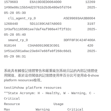
1579683      E6A19D3ED0064000            12269  
1#90e06c15b54d23761b2b3b480e5fd704        2025-
05-28 05:30  

  cli_agent_rp_0              A5E99693AA3B8004                 
1268440      5D11C89CA87A8003             3197  
1#3afb1165961ee7daf4af986e47f2f32c        2025-
05-28 05:40  

  smand_rp_0                  3DFF8F3C424F400A                  
918144      C34A609190E3C001              420  
1#51a1581a8ac23e847e66fe8f268c66d1        2025-
05-29 06:31  

系統具有觸發記憶體警告和嚴重級別系統日誌的內部記憶體使
用閾值。基於這些閾值的記憶體使用率百分比可使用命令show
platform resources檢視。
test1#show platform resources 

**State Acronym: H - Healthy, W - Warning, C - 
Critical                                             

Resource                 Usage                 
Max             Warning         Critical        