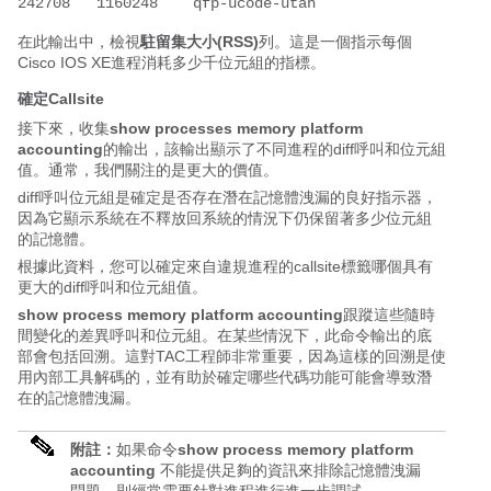
在此輸出中，檢視
駐留集大小(RSS)
列。這是一個指示每個
Cisco IOS XE進程消耗多少千位元組的指標。
確定Callsite
接下來，收集
show processes memory platform
accounting
的輸出，該輸出顯示了不同進程的diff呼叫和位元組
值。
通常，我們關注的是更大的價值。
diff呼叫位元組是確定是否存在潛在記憶體洩漏的良好指示器，
因為它顯示系統在不釋放回系統的情況下仍保留著多少位元組
的記憶體。
根據此資料，您可以確定來自違規進程的callsite標籤哪個具有
更大的diff呼叫和位元組值。
show process memory platform accounting
跟蹤這些隨時
間變化的差異呼叫和位元組。在某些情況下，此命令輸出的底
部會包括回溯。這對TAC工程師非常重要，因為這樣的回溯是使
用內部工具解碼的，並有助於確定哪些代碼功能可能會導致潛
在的記憶體洩漏。
附註：
如果命令
show process memory platform
accounting
不能提供足夠的資訊來排除記憶體洩漏