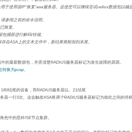
用于使用该IP“恢复”aaa服务器。
这使您可以继续尝试radius数据包以确
 请参阅之前的命令说明。
否已恢复。
据包捕获进行解码/转储。
保存在ASA上的文本文件中，新结果将附加到末尾。
析流中的最新数据包，并弄清楚RADIUS服务器标记为发生故障的原因。
转换为pcap
。
180结尾的设备，而RADIUS服务器以。21结尾
务器一行3次。这会触发ASA将
两个RADIUS
服务器标记为彼此之间的停
N角色中的思科ISE节点集群。